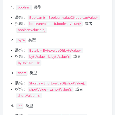
类型
boolean
装箱：
Boolean b = Boolean.valueOf(booleanValue);
拆箱：
或者
booleanValue = b.booleanValue();
booleanValue = b;
类型
byte
装箱：
Byte b = Byte.valueOf(byteValue);
拆箱：
或者
byteValue = b.byteValue();
byteValue = b;
类型
short
装箱：
Short s = Short.valueOf(shortValue);
拆箱：
或者
shortValue = s.shortValue();
shortValue = s;
类型
int