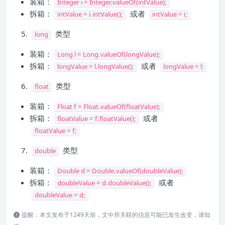
装箱：
Integer i = Integer.valueOf(intValue);
拆箱：
或者
intValue = i.intValue();
intValue = i;
类型
long
装箱：
Long l = Long.valueOf(longValue);
拆箱：
或者
longValue = l.longValue();
longValue = l;
类型
float
装箱：
Float f = Float.valueOf(floatValue);
拆箱：
或者
floatValue = f.floatValue();
floatValue = f;
类型
double
装箱：
Double d = Double.valueOf(doubleValue);
拆箱：
或者
doubleValue = d.doubleValue();
doubleValue = d;
提醒：本文发布于1249天前，文中所关联的信息可能已发生改变，请知