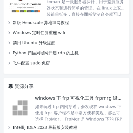
komari 是一款服务器探针，用于监测服务
器状态和进行简单的管理。在 linux 上安
装简单挺多，直接在面板复制命令就可以
安装，windows 安装会稍微复杂一点。 安
新版 Headscale 异地组网教程
装 修改为自己的探针域名和服务器 toke
Windows 定时任务重连 wifi
n， powershell 管理员权限执行： power
shell.exe -NoProfile -ExecutionPolicy By
禁用 Ubuntu 升级提醒
pass -Command "iwr &#…
Python 扫描局域网开启 rdp 的主机
飞牛配置 sudo 免密
资源分享
windows 下 frp 可视化工具 frpmrg 绿色便携版
如果玩过 frp 内网穿透，会发现在 windo
ws 下使用 frpc 客户端不是非常方便和美
观，那么可以选择 FrpMgr。 FrpMgr 是
Windows 下的 FRP GUI 客户端。它具有
IntelliJ IDEA 2023 最新版安装教程
简易的编辑界面，并能快捷启用/禁用代理