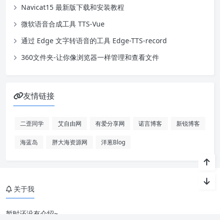
Navicat15 最新版下载和安装教程
条目，还支持多配置文件管理、导入/导出
配置文件、开机自启动等功能。 这里提供
微软语音合成工具 TTS-Vue
一个绿色便携版本。 下载地址 FrpMgr：h
ttps://pan.baidu.com/…
通过 Edge 文字转语音的工具 Edge-TTS-record
360文件夹-让你像浏览器一样管理和查看文件
友情链接
二歪同学
艾自由网
有爱分享网
诺言博客
新锐博客
海蓝岛
胖大海资源网
洋葱Blog
关于我
暂时还没有介绍~