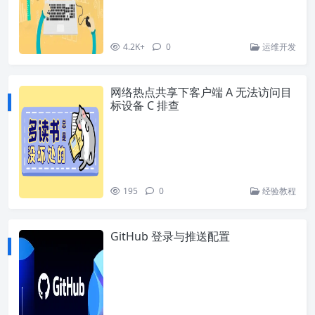
4.2K+
0
运维开发
网络热点共享下客户端 A 无法访问目
标设备 C 排查
195
0
经验教程
GitHub 登录与推送配置