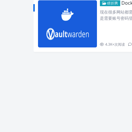
Doc
瞎折腾
现在很多网站都
是需要账号密码
需要记住不同平
的想法，使用可
的，那就是密码
最近更新系统就非
4.3K+
次阅读
关于我
暂时还没有介绍~