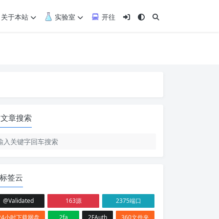
关于本站
实验室
开往
文章搜索
标签云
@Validated
163源
2375端口
24小时下载网盘
2fa
2FAuth
360文件夹