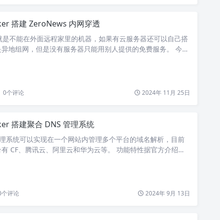
ker 搭建 ZeroNews 内网穿透
的就是不能在外面远程家里的机器，如果有云服务器还可以自己搭
是异地组网，但是没有服务器只能用别人提供的免费服务。 今天
见 ZeroNews，发现上手比较简单，并且可以使用 docker
腾了一下。虽然我自己不是很需要这款工具，因为本身服务器就
 zeronews，然后创建 token。 再创建 docker-compo…
0
个评论
2024年 11月 25日
ker 搭建聚合 DNS 管理系统
 管理系统可以实现在一个网站内管理多个平台的域名解析，目前
有 CF、腾讯云、阿里云和华为云等。 功能特性据官方介绍
，可为每个用户可分配不同的域名解析权限 提供API接口，可获
链接，方便各种IDC系统对接 容灾切换功能，支持ping、tc
）检测协议并自动暂停/修改域名解析，并支持邮件、微信公众号通
能，支…
0
个评论
2024年 9月 13日