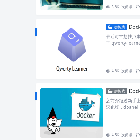
3.8K+
次阅读
Do
瞎折腾
最近时常想找点
了 qwerty-
都可以练习英语和背单词
hausen1012/qwer
5…
4.8K+
次阅读
Doc
瞎折腾
之前介绍过新手上路之
汉化版，dpanel
国人开发的。 docker
dpanel:lite con
4.5K+
次阅读