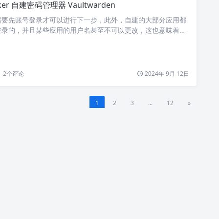
ker 自建密码管理器 Vaultwarden
需要先账号登录才可以进行下一步，此外，自建的大部分应用都
登录的，并且某些应用的用户名甚至不可以更改，这也意味着你
台的账号甚至是不同的密码。 于是开始催生了我自建密码管理器
能也有大半年了。直到现在才写是因为有个问题是最近才解决
管理器安卓端我的使用体验并不好，原来是因为我的系统问题，
常好用了。 废话不多说了，今天的主…
2
个评论
2024年 9月 12日
1
2
3
...
12
»
联系我
留言建议
|
免责声明
|
站点地图