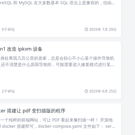
tgreSQL 和 MySQL 在大多数基本 SQL 语法上是兼容的，但由于
标准的实现程度不同，在函数、数据类型、查询能力、DDL、DML
使用 docker-compose 方式搭建如下： services: postg
0
个评论
2025年 7月 29日
n1 改造 ipkvm 设备
 机器身处离我几百公里的老家，总是会担心不小心某个操作导致机
且还不清楚是什么原因导致的，可能需要进入修复模式进行某些
虑能不能通过另外一台稳定运行的的机器远程操作，可以看见屏幕
键盘，就好像机器就在身边。通过网络可以进行远程排查，同时
s 级别的操作。 了解到向日葵控控 A2，当时价格是 400 多，现
0 多，…
2
个评论
2025年 6月 25日
ker 搭建让 pdf 变扫描版的程序
ned 是一个纯粹的前端网站，可让 PDF 看起来像扫描一样！ 开源地
d docker 搭建即可，docker-compose.yaml 文件如下： servi
mage: hausen1012/pdfscan container_name: pdfscan resta