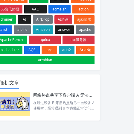
365资讯简报
AAC
acme.sh
action
adminer
AI
AirDrop
AI绘画
ajax请求
alist
alpine
Amazon
answer
apache
ApacheBench
apifox
api服务器
apscheduler
AQS
arg
aria2
AriaNg
armbian
随机文章
网络热点共享下客户端 A 无法访问目标设备 C 排查
在通过设备 B 开启热点给另一台设备 A
使用时，经常遇到 B 本身能正常访问网
络/设备 C，但 A 却打不开 的情况。 按
照以下步骤依次排查，基本能定位并以
上的问题。 1. 排查A网络 A 是否能 pin
g 通 B。如果 A 和 B 都不通那就别说 C