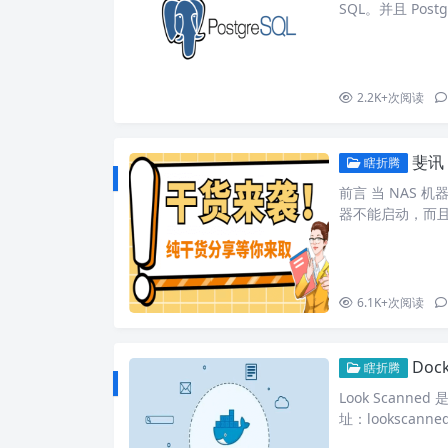
SQL。并且 Pos
它们对 SQL 
等方面存在不少差异。 
res: image:…
2.2K+
次阅读
斐讯 
瞎折腾
前言 当 NAS
器不能启动，而
操作。 所以考
又可以使用鼠标
还可以进行 bio
在已经涨价到 70
6.1K+
次阅读
Doc
瞎折腾
Look Scan
址：lookscanne
ces: pdfscan: i