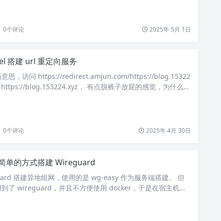
ed ports: – 80…
0
个评论
2025年 5月 1日
cel 搭建 url 重定向服务
问 https://redirect.amjun.com/https://blog.15322
 https://blog.153224.xyz， 有点脱裤子放屁的感觉，为什么不
://blog.153224.xyz。其实不然，如果遇到下面这种情况就老实
搭建一个重定向服务，并通过绑定自己备案的域名到这个重定向
0
个评论
2025年 4月 30日
单的方式搭建 Wireguard
uard 搭建异地组网，使用的是 wg-easy 作为服务端搭建。 但
了 wireguard，并且不方便使用 docker，于是在宿主机上
ard，发现最难的也不过是写配置文件而已，于是发现了 wg-config
r 这个项目。 页面有点简陋，并且某些内容不符合我的习惯，所以我
分内容，地址： https://g…