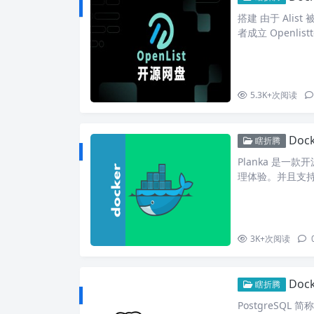
搭建 由于 Ali
者成立 Openlist
稳定，所以可以搭建使
使用如下 compose
5.3K+
次阅读
Doc
瞎折腾
Planka 是一
理体验。并且支持从 
建 使用 compose 
nban/planka:2.0
3K+
次阅读
Doc
瞎折腾
PostgreSQL