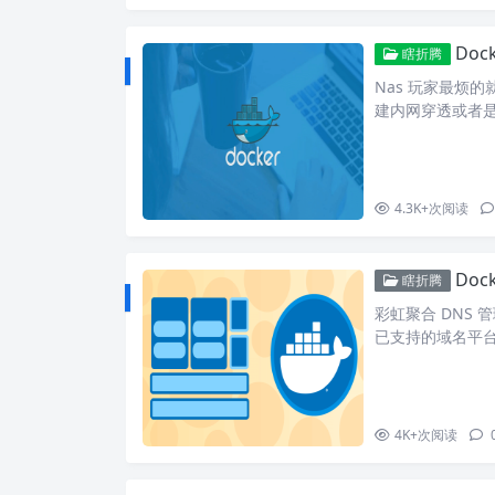
Doc
瞎折腾
Nas 玩家最烦
建内网穿透或者
偶然间在其他地方看
搭建，然后就折
挺多的。 首先需要登录
4.3K+
次阅读
Doc
瞎折腾
彩虹聚合 DNS
已支持的域名平台
有： 多用户管理
取域名单独的登录
p、http（s
知 CF优选IP功
4K+
次阅读