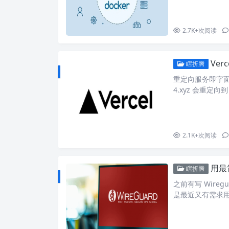
rt: unless-stopp
2.7K+
次阅读
Ver
瞎折腾
重定向服务即字面意思，访
4.xyz 会重定向到
直接访问：https
了: 此时就需要
服务上。如果…
2.1K+
次阅读
用最简
瞎折腾
之前有写 Wireg
是最近又有需求用到
搭建 wiregu
-generato
将其美化并修改了部