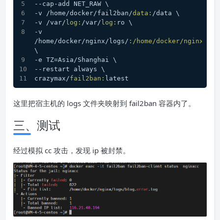
--cap-add NET_RAW \
-v /home/docker/fail2ban/
data:
/data \
-v /var/
log:
/var/
log:
ro \
-v 
/home/docker/nginx/logs/
:/home/docker/nginx/log
\
-e TZ=Asia/Shanghai \
--restart always \
crazymax/
fail2ban:
latest
这里把宿主机的 logs 文件夹映射到 fail2ban 容器内了。
三、测试
经过模拟 cc 攻击，发现 ip 被封禁。