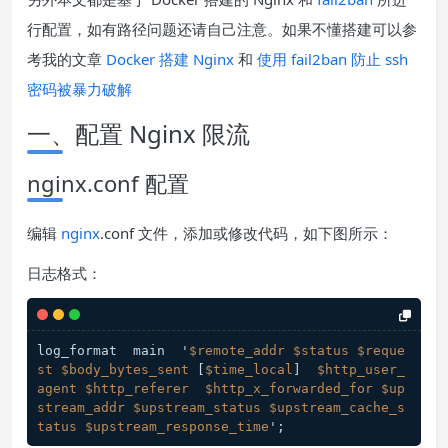
行配置，如有路径问题还请自己注意。如果不懂搭建可以参
考我的文章
Docker 搭建 Nginx
和
使用 fail2ban 防止 ssh
密码被暴力破解
一、配置 Nginx 限流
nginx.conf 配置
编辑
nginx
.conf 文件，添加或修改代码，如下图所示：
日志格式：
log_format  main  '
$remote_addr
$status
$reque
st
$body_bytes_sent
 [
$time_local
]  
$http_user_
agent
$http_referer
$http_x_forwarded_for
$up
stream_addr
$upstream_status
$upstream_cache_s
tatus
$upstream_response_time
';