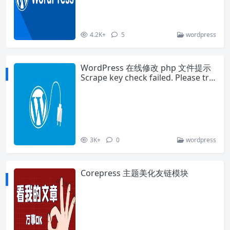
4.2K+
5
wordpress
WordPress 在线修改 php 文件提示
Scrape key check failed. Please try
again
3K+
0
wordpress
Corepress 主题美化友链模块