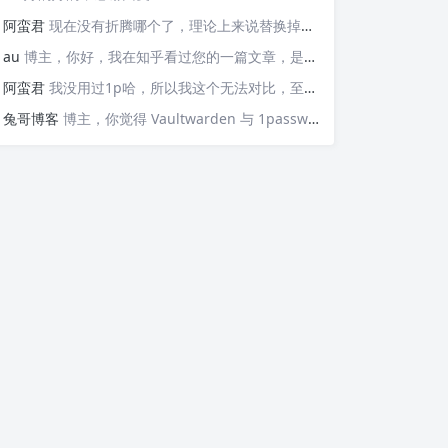
阿蛮君
现在没有折腾哪个了，理论上来说替换掉那些api就可以检测，https://v6.ident.me, https://6.ipw.cn, https://v6.yinghualuo.cn/bejson，不过我没有试过不知道行不行。我现在是用ddns-go这款工具。动态解析域名，并且可以触发webhook给我发送邮件的
au
博主，你好，我在知乎看过您的一篇文章，是关于使用Docker部署容器监控公网IP变动并主动发送邮件的“https://zhuanlan.zhihu.com/p/568074329”这篇文章，我想问的是，这个可以监控IPv6的变化并发送邮件嘛？因为我现在测试了，它只能发送IPv4的，请问如果要添加IPv6的变化，我该如何操作呢？谢谢您！
阿蛮君
我没用过1p哈，所以我这个无法对比，至少Vaultwarden我用了一两年感觉还不错
兔哥博客
博主，你觉得 Vaultwarden 与 1password 比哪个好用？我个人一直在用付费版的 1password，但最近也想自建试试Vaultwarden，又担心用不惯。