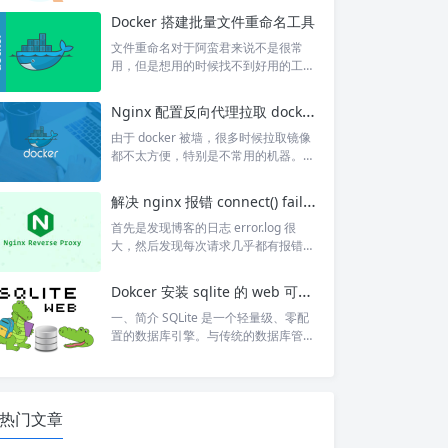
多线程允许在同一程序中同时执行多个
Docker 搭建批量文件重命名工具
任务，提高程序的并发性和响应能力。
线程可以共享内存空间，方便数据交换
文件重命名对于阿蛮君来说不是很常
和通信。 三种方式创建线程 1. 继承Thr
用，但是想用的时候找不到好用的工具
ead类 可以通过继承 Thread 类，并重
的一个功能。所以，一经发现这个浏览
写 run() 方法，在需要的地方调用 start
器可以批量重命名的开源项目，觉得很
Nginx 配置反向代理拉取 docker 镜像
方法进行执行线程。 注意：需要调用 st
是惊喜。并且原来的功能只有修改比如
art...
删除或者替换，不能进行全新命名，阿
由于 docker 被墙，很多时候拉取镜像
蛮君提过 issue 以后，这个也加上了。
都不太方便，特别是不常用的机器。要
需要注意的是，这个项目由于浏览器 a
么配置科学，要么从其他地方 docker s
pi 的缘故，只支持 https 访问。如果使
ave，再 docker load。 由于最近刚买
解决 nginx 报错 connect() failed (111：Connection refused)
用 nginx 反代，那么可以反代到 http 端
了一台 UCloud 的香港机器，且续费同
口，但同时阿蛮君制作的...
价 139 每年，可以说非常实惠了。但是
首先是发现博客的日志 error.log 很
他的线路不是很好，去程绕 ntt，不过
大，然后发现每次请求几乎都有报错，
回程加速。这不是巧了么，其他的干不
但是页面访问又是正常的。即 access.l
了，跑跑下载还是可以的。 之前其实也
og 中显示请求为 200，但 error.log 中
Dokcer 安装 sqlite 的 web 可视化工具
看见过很多使用 cf 的 worker ...
报错 connect() failed (111: Connectio
n refused)。 后百度得知答案，Conne
一、简介 SQLite 是一个轻量级、零配
ction refused 报错很大概率是 CGI 出
置的数据库引擎。与传统的数据库管理
错，首先检查上游 server，发现服务正
系统相比，它并不使用独立的服务器进
常可访问...
程，而是将整个数据库作为一个文件存
储在主机文件系统中。 正是因为它的轻
量级，和以文件的方式存储，导致不能
热门文章
通过网络进行连接数据库。因此，可能
给调试带来不方便，这种情况可以通过