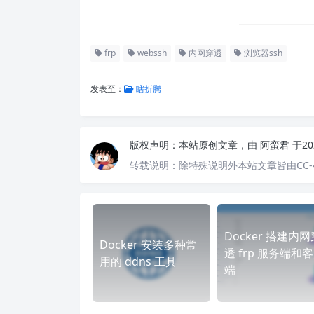
frp
webssh
内网穿透
浏览器ssh
发表至：
瞎折腾
版权声明：
本站原创文章，由
阿蛮君
于20
转载说明：
除特殊说明外本站文章皆由CC-
Docker 搭建内网
Docker 安装多种常
透 frp 服务端和
用的 ddns 工具
端