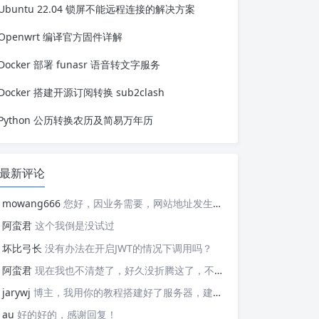
Ubuntu 22.04 锁屏不能远程连接的解决方案
安装 sqlite-web 解决。 二、安装和使
用 1. docker安装 docker run --rm -d \
...
Openwrt 编译官方固件详解
Docker 部署 funasr 语音转文字服务
Docker 搭建开源订阅转换 sub2clash
Python 公历转换农历及简易万年历
最新评论
mowang666
您好，因业务需要，网站地址发生变更，信息如下： 网站名称: 新锐博客 网站地址: https://blog.xrbk.cn 网站图标: https://blog.xrbk.cn/favicon.png 网站描述: 记录学习与分享资源 RSS地址：https://blog.xrbk.cn/atom.xml 请您及时更新，给你带来的不便敬请谅解
阿蛮君
这个我倒是没试过
坏比弓长
没有办法在开启JWT的情况下调用吗？
阿蛮君
现在我也不清楚了，好久没折腾这了，不好意思哈，现在用的tailscale
jarywj
博主，我用你的教程搭建好了服务器，建好了网络，但是客户端在替换planet文件后，加入了网络，服务器上看不到这个加入的客户端，这是为什么呢？
au
好的好的，感谢回复！