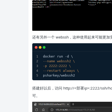
还有另外一个 webssh，这种使用起来可能更
docker run -d \
--name webssh2 \
-p 2222:2222 \
--restart always \
psharkey/webssh2
搭建好以后，访问 http://<部署ip>:2222/
可。