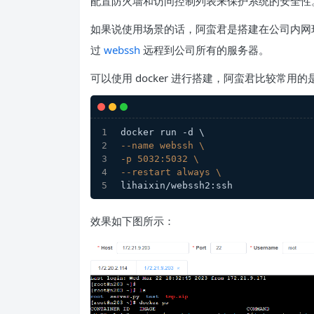
配置防火墙和访问控制列表来保护系统的安全性
如果说使用场景的话，阿蛮君是搭建在公司内网
过
webssh
远程到公司所有的服务器。
可以使用 docker 进行搭建，阿蛮君比较常
docker run -d \
--name webssh \
-p 5032:5032 \
--restart always \
lihaixin/webssh2:ssh
效果如下图所示：