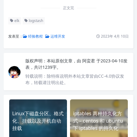
正文完
elk
logstash
发表至：
经验教程
运维开发
2023年 4月 10日
版权声明：
本站原创文章，由
阿蛮君
于2023-04-10发
表，共计1239字。
转载说明：
除特殊说明外本站文章皆由CC-4.0协议发
布，转载请注明出处。
Linux下磁盘分区、格式
iptables 两种持久化方
化、挂载以及开机自动
式 – centos 和 ubuntu
挂载
下 iptables 的持久化