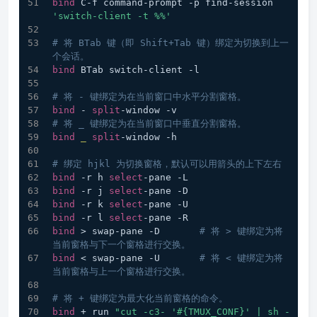
bind
 C-f command-prompt -p find-session 
'switch-client -t %%'
# 将 BTab 键（即 Shift+Tab 键）绑定为切换到上一
个会话。
bind
 BTab switch-client -l
# 将 - 键绑定为在当前窗口中水平分割窗格。
bind
 - 
split
-window -v
# 将 _ 键绑定为在当前窗口中垂直分割窗格。
bind
_
split
-window -h
# 绑定 hjkl 为切换窗格，默认可以用箭头的上下左右
bind
 -r h 
select
-pane -L
bind
 -r j 
select
-pane -D
bind
 -r k 
select
-pane -U
bind
 -r l 
select
-pane -R
bind
 > swap-pane -D       
# 将 > 键绑定为将
当前窗格与下一个窗格进行交换。
bind
 < swap-pane -U       
# 将 < 键绑定为将
当前窗格与上一个窗格进行交换。
# 将 + 键绑定为最大化当前窗格的命令。
bind
 + run 
"cut -c3- '#{TMUX_CONF}' | sh -