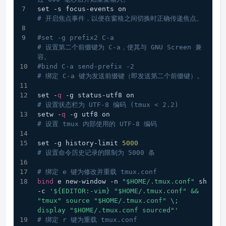
set -s focus-events on                    
# 开启焦点事件，以便在窗格之间切换时正确传递焦点。
#set -g prefix2 C-a                        
# 设置第二个前缀键为 C-a，使其与 GNU Screen 兼
容。
#bind C-a send-prefix -2                   
# 绑定 C-a 键为发送前缀键（即发送第二个前缀键）。
set -
q
 -g status-utf8 on                  
# 设置状态栏为 UTF-8 编码 (tmux < 2.2)
setw -
q
 -g utf8 on                        
# 设置 tmux 内部使用的 UTF-8 编码
set -g history-limit 
5000
# 设置命令历史记录的限制为 5000 条
# 绑定 e 键为修改并重载 tmux.conf
bind
 e new-window -n 
"$HOME/.tmux.conf"
 sh 
-c 
'${EDITOR:-vim} "$HOME/.tmux.conf" && 
"tmux" source "$HOME/.tmux.conf" \; 
display "$HOME/.tmux.conf sourced"'
# 绑定 r 键为重载 tmux.conf