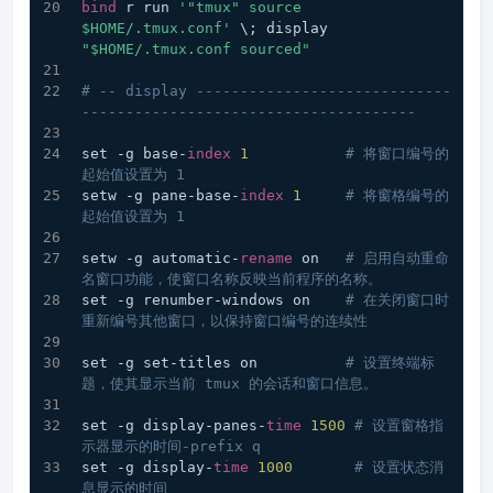
bind
 r run 
'"tmux" source 
$HOME/.tmux.conf'
 \; display 
"$HOME/.tmux.conf sourced"
# -- display -----------------------------
--------------------------------------
set -g base-
index
1
# 将窗口编号的
起始值设置为 1  
setw -g pane-base-
index
1
# 将窗格编号的
起始值设置为 1  
setw -g automatic-
rename
 on   
# 启用自动重命
名窗口功能，使窗口名称反映当前程序的名称。
set -g renumber-windows on    
# 在关闭窗口时
重新编号其他窗口，以保持窗口编号的连续性
set -g set-titles on          
# 设置终端标
题，使其显示当前 tmux 的会话和窗口信息。
set -g display-panes-
time
1500
# 设置窗格指
示器显示的时间-prefix q
set -g display-
time
1000
# 设置状态消
息显示的时间