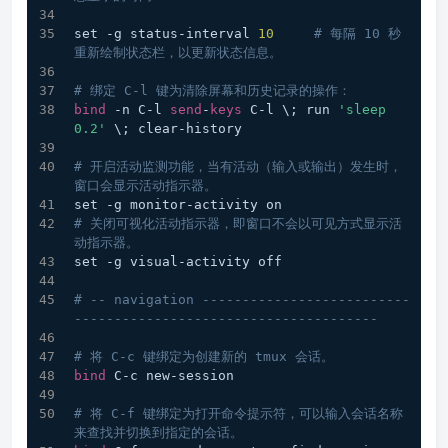
set -g status-interval 
10
# 每隔 10 秒
重新绘制状态栏，以更新状态信息。
# 绑定 C-l 键为清除屏幕和历史记录的操作：
bind
 -n C-l 
send
-
keys
 C-l \; run 
'sleep 
0.2'
 \; clear-history
# 开启活动监测功能，当有活动（输入或输出）发生时，
窗口会显示活动指示器。
set -g monitor-activity on
# 关闭可视化活动指示器，即窗口不会以可见方式显示活
动指示器。
set -g visual-activity off
# -- navigation --------------------------
--------------------------------------
# 将 C-c 键绑定为创建新的 tmux 会话。
bind
 C-c new-session
# 将 C-f 键绑定为打开命令提示符，可以输入会话名称
来查找并切换到指定的会话。