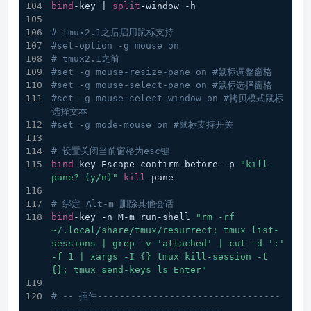
bind
-key | 
split
-window -h
# tmux2.1之后启用鼠标支持
#set-option -g mouse on
# tmux2.1之前
#set -g mouse-resize-pane on #鼠标调整窗格
#set -g mouse-select-pane on #鼠标选择窗格
#set -g mouse-select-window on #拷贝模式鼠标
选择文本
#set -g mode-mouse on #鼠标支持开关
# 设置关闭当前窗格为esc键
bind
-key Escape confirm-before -p 
"kill-
pane? (y/n)"
kill
-pane
# 绑定 Alt-m 删除其他会话
bind
-key -n M-m run-shell 
"rm -rf 
~/.local/share/tmux/resurrect; tmux list-
sessions | grep -v 'attached' | cut -d ':' 
-f 1 | xargs -I {} tmux kill-session -t 
{}; tmux send-keys ls Enter"
# -- 插件---------------------------------
-------------------------------