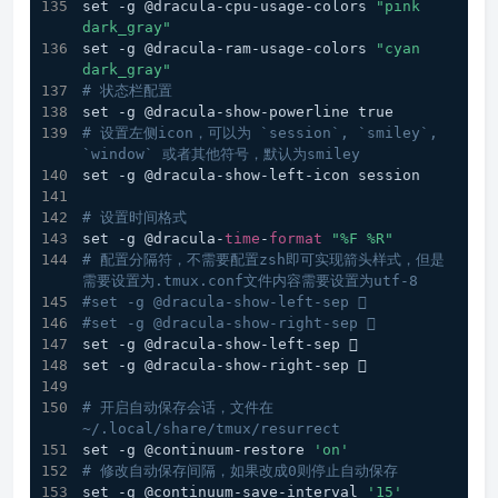
set -g @dracula-cpu-usage-colors 
"pink 
dark_gray"
set -g @dracula-ram-usage-colors 
"cyan 
dark_gray"
# 状态栏配置
set -g @dracula-show-powerline true
# 设置左侧icon，可以为 `session`, `smiley`, 
`window` 或者其他符号，默认为smiley
set -g @dracula-show-left-icon session
# 设置时间格式
set -g @dracula-
time
-
format
"%F %R"
# 配置分隔符，不需要配置zsh即可实现箭头样式，但是
需要设置为.tmux.conf文件内容需要设置为utf-8
#set -g @dracula-show-left-sep 
#set -g @dracula-show-right-sep 
set -g @dracula-show-left-sep 
set -g @dracula-show-right-sep 
# 开启自动保存会话，文件在 
~/.local/share/tmux/resurrect
set -g @continuum-restore 
'on'
# 修改自动保存间隔，如果改成0则停止自动保存
set -g @continuum-save-interval 
'15'