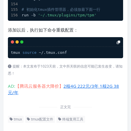
# 初始化tmux插件管理器，必须放最下面一行
run -b 
'~/.tmux/plugins/tpm/tpm'
添加以后，执行如下命令重载配置：
tmux 
source
 ~/.tmux.conf
提醒：本文发布于1023天前，文中所关联的信息可能已发生改变，请知
悉！
AD:
【腾讯云服务器大降价】
2核4G 222元/3年 1核2G 38
元/年
正文完
tmux
tmux配置文件
终端复用工具