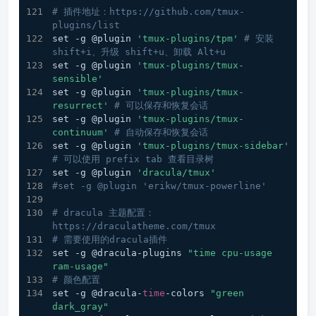
# 插件地址：https://github.com/tmux-
plugins/list
set -g @plugin 
'tmux-plugins/tpm'
# 安装 
shift+i、升级 shift+u、卸载 Alt+u
set -g @plugin 
'tmux-plugins/tmux-
sensible'
set -g @plugin 
'tmux-plugins/tmux-
resurrect'
# 可以保存和恢复会话
set -g @plugin 
'tmux-plugins/tmux-
continuum'
# 自动保存和恢复会话
set -g @plugin 
'tmux-plugins/tmux-sidebar'
# 可以使用 prefix tab 查看目录树
set -g @plugin 
'dracula/tmux'
#set -g @plugin 'erikw/tmux-powerline'  
# dracula 主题配置：
https://draculatheme.com/tmux
# 需要使用的dracula插件
set -g @dracula-plugins 
"time cpu-usage 
ram-usage"
# 颜色配置
set -g @dracula-
time
-colors 
"green 
dark_gray"