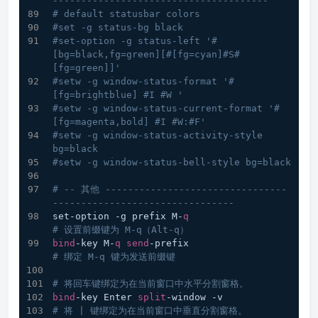
--------------------------------------
# default statusbar colors
#set -g status-bg black
#set-option -g status-left '#
[bg=black,fg=green][#[fg=cyan]#S#
[fg=green]]'
#setw -g window-status-format '#
[fg=brightblue] #I #W '
#setw -g window-status-current-format '#
[fg=magenta,bold] #I #W:#F'
#setw -g window-status-activity-style 
bg=black
#setw -g window-status-bell-style bg=black
# -- 其他 --------------------------------
--------------------------------
set-option -g prefix M-
q
# 设置前缀键为 M-q（Alt-q）
bind
-key M-
q
send
-prefix                  
# 绑定 M-q 键为发送前缀键
# 将回车键绑定为在当前窗口中水平分割窗格。
bind
-key Enter 
split
-window -v
# 将 | 键绑定为在当前窗口中垂直分割窗格。