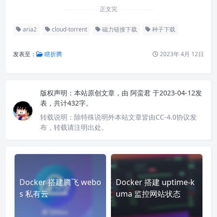
正文完
aria2
cloud-torrent
磁力链接下载
种子下载
发表至：
瞎折腾
2023年 4月 12日
版权声明：
本站原创文章，由
阿蛮君
于2023-04-12发
表，共计432字。
转载说明：
除特殊说明外本站文章皆由CC-4.0协议发
布，转载请注明出处。
Docker 搭建腾飞 webo
Docker 搭建 uptime-k
s 私有云
uma 监控网站状态