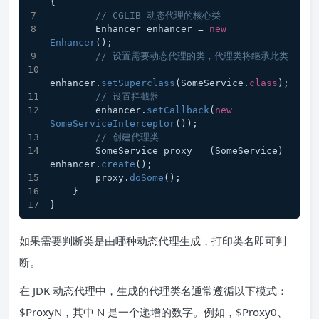
{
// CGLIB 动态代理的核心类
        Enhancer enhancer = 
new
Enhancer
();
// 设置需要动态代理的类，代理类将继承此类
enhancer.
setSuperclass
(SomeService.
class
);
// 设置拦截器
        enhancer.
setCallback
(
new
SomeServiceInterceptor
());
// 创建代理类
        SomeService proxy = (SomeService) 
enhancer.
create
();
        proxy.
doSome
();
    }
}
如果需要判断类是由哪种动态代理生成，打印类名即可判
断。
在 JDK 动态代理中，生成的代理类名通常遵循以下模式：
$ProxyN，其中 N 是一个递增的数字。例如，$Proxy0、