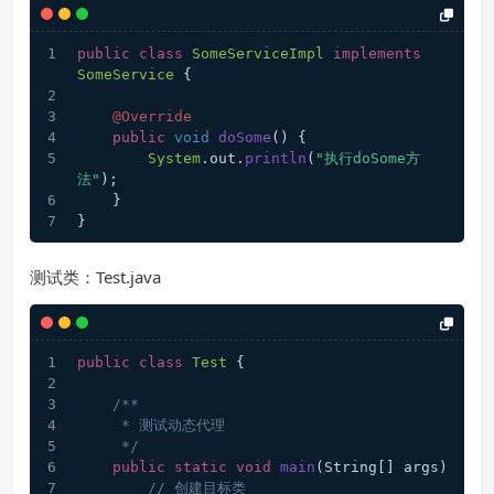
public
class
SomeServiceImpl
implements
SomeService
 {
@Override
public
void
doSome
(
) {
System
.
out
.
println
(
"执行doSome方
法"
);
    }
}
测试类：Test.java
public
class
Test
 {
/**
     * 测试动态代理
     */
public
static
void
main
(String[] args)
 {
// 创建目标类