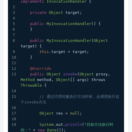
implements
InvocationHandler
 {
private
Object
 target;
public
MyInvocationHandler
() {
    }
public
MyInvocationHandler
(
Object
target) {
this
.
target
 = target;
    }
@Override
public
Object
invoke
(
Object
 proxy, 
Method
 method, 
Object
[] args) throws 
Throwable
 {
// 通过代理对象执行方法时候，会调用执行这
个invoke方法
Object
 res = 
null
;
System
.
out
.
println
(
"目标方法执行时
间："
 + 
new
Date
());