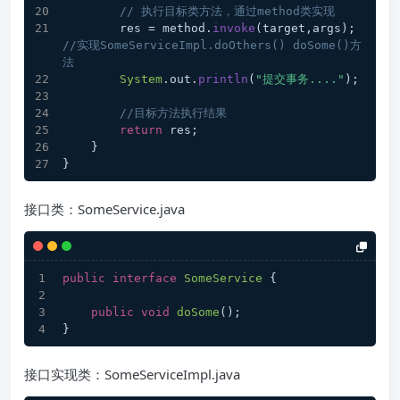
// 执行目标类方法，通过method类实现
        res = method.
invoke
(target,args); 
//实现SomeServiceImpl.doOthers() doSome()方
法
System
.
out
.
println
(
"提交事务...."
);
//目标方法执行结果
return
 res;
    }
}
接口类：SomeService.java
public
interface
SomeService
 {
public
void
doSome
(
)
;
}
接口实现类：SomeServiceImpl.java