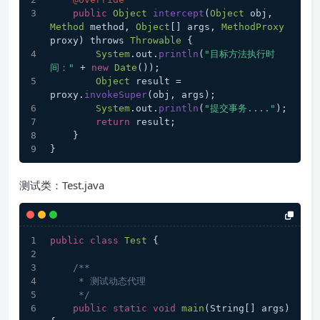
public
Object
intercept
(
Object
 obj, 
Method
 method, 
Object
[] args, 
MethodProxy
proxy) throws 
Throwable
 {
System
.
out
.
println
(
"目标方法执行时
间："
 + 
new
Date
());
Object
 result = 
proxy.
invokeSuper
(obj, args);
System
.
out
.
println
(
"提交事务...."
);
return
 result;
    }
}
测试类：Test.java
public
class
Test
 {
/**
     * 测试动态代理
     */
public
static
void
main
(String[] args)