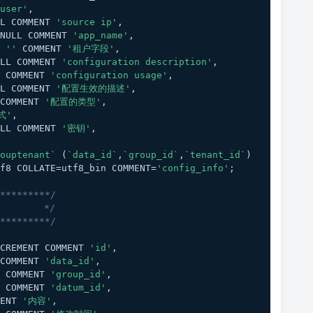
user'
,
LL COMMENT 
'source ip'
,
NULL COMMENT 
'app_name'
,
 
''
 COMMENT 
'租户字段'
,
LL COMMENT 
'configuration description'
,
 COMMENT 
'configuration usage'
,
LL COMMENT 
'配置生效的描述'
,
COMMENT 
'配置的类型'
,
式'
,
LL COMMENT 
'密钥'
,
ouptenant`
 (
`data_id`
,
`group_id`
,
`tenant_id`
)
f8 COLLATE=utf8_bin COMMENT=
'config_info'
;
*********/
        */
*********/
CREMENT COMMENT 
'id'
,
COMMENT 
'data_id'
,
 COMMENT 
'group_id'
,
 COMMENT 
'datum_id'
,
ENT 
'内容'
,