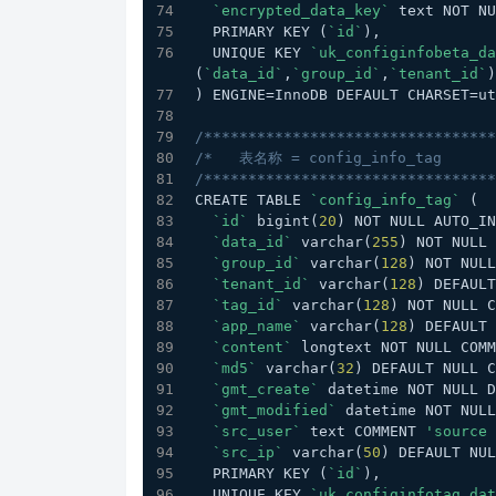
`encrypted_data_key`
 text NOT NU
  PRIMARY KEY (
`id`
),
  UNIQUE KEY 
`uk_configinfobeta_da
(
`data_id`
,
`group_id`
,
`tenant_id`
)
) ENGINE=InnoDB DEFAULT CHARSET=ut
/*********************************
/*   表名称 = config_info_tag      
/*********************************
CREATE TABLE 
`config_info_tag`
 (
`id`
 bigint(
20
) NOT NULL AUTO_IN
`data_id`
 varchar(
255
) NOT NULL 
`group_id`
 varchar(
128
) NOT NULL
`tenant_id`
 varchar(
128
) DEFAULT
`tag_id`
 varchar(
128
) NOT NULL C
`app_name`
 varchar(
128
) DEFAULT 
`content`
 longtext NOT NULL COMM
`md5`
 varchar(
32
) DEFAULT NULL C
`gmt_create`
 datetime NOT NULL D
`gmt_modified`
 datetime NOT NULL
`src_user`
 text COMMENT 
'source 
`src_ip`
 varchar(
50
) DEFAULT NU
  PRIMARY KEY (
`id`
),
  UNIQUE KEY 
`uk_configinfotag_dat