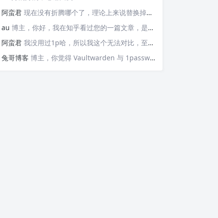
阿蛮君
现在没有折腾哪个了，理论上来说替换掉那些api就可以检测，https://v6.ident.me, https://6.ipw.cn, https://v6.yinghualuo.cn/bejson，不过我没有试过不知道行不行。我现在是用ddns-go这款工具。动态解析域名，并且可以触发webhook给我发送邮件的
au
博主，你好，我在知乎看过您的一篇文章，是关于使用Docker部署容器监控公网IP变动并主动发送邮件的“https://zhuanlan.zhihu.com/p/568074329”这篇文章，我想问的是，这个可以监控IPv6的变化并发送邮件嘛？因为我现在测试了，它只能发送IPv4的，请问如果要添加IPv6的变化，我该如何操作呢？谢谢您！
阿蛮君
我没用过1p哈，所以我这个无法对比，至少Vaultwarden我用了一两年感觉还不错
兔哥博客
博主，你觉得 Vaultwarden 与 1password 比哪个好用？我个人一直在用付费版的 1password，但最近也想自建试试Vaultwarden，又担心用不惯。