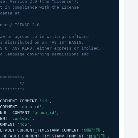
nse, Version 2.0 (the "License");
pt in compliance with the License.
icense at
enses/LICENSE-2.0
law or agreed to in writing, software
is distributed on an "AS IS" BASIS,
NS OF ANY KIND, either express or implied.
ic language governing permissions and
*********/
        */
*********/
CREMENT COMMENT 
'id'
,
COMMENT 
'data_id'
,
NULL COMMENT 
'group_id'
,
ENT 
'content'
,
OMMENT 
'md5'
,
EFAULT CURRENT_TIMESTAMP COMMENT 
'创建时间'
,
 DEFAULT CURRENT_TIMESTAMP COMMENT 
'修改时间'
,