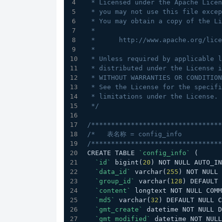
 * Licensed under the Apache Lice
 * you may not use this file exce
 * You may obtain a copy of the L
 *
 *      http://www.apache.org/lic
 *
 * Unless required by applicable 
 * distributed under the License 
 * WITHOUT WARRANTIES OR CONDITIO
 * See the License for the specif
 * limitations under the License.
 */
/*********************************
/*   表名称 = config_info          
/*********************************
CREATE TABLE 
`config_info`
 (
`id`
 bigint(
20
) NOT NULL AUTO_IN
`data_id`
 varchar(
255
) NOT NULL 
`group_id`
 varchar(
128
) DEFAULT 
`content`
 longtext NOT NULL COMM
`md5`
 varchar(
32
) DEFAULT NULL C
`gmt_create`
 datetime NOT NULL D
`gmt_modified`
 datetime NOT NULL