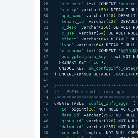
`src_user`
 text COMMENT 
'source 
`src_ip`
 varchar(
50
) DEFAULT NU
`app_name`
 varchar(
128
) DEFAULT 
`tenant_id`
 varchar(
128
) DEFAULT
`c_desc`
 varchar(
256
) DEFAULT NU
`c_use`
 varchar(
64
) DEFAULT NULL
`effect`
 varchar(
64
) DEFAULT NU
`type`
 varchar(
64
) DEFAULT NULL 
`c_schema`
 text COMMENT 
'配置的模
`encrypted_data_key`
 text NOT NU
  PRIMARY KEY (
`id`
),
  UNIQUE KEY 
`uk_configinfo_datagr
) ENGINE=InnoDB DEFAULT CHARSET=ut
/*********************************
/*   表名称 = config_info_aggr     
/*********************************
CREATE TABLE 
`config_info_aggr`
 (
`id`
 bigint(
20
) NOT NULL AUTO_IN
`data_id`
 varchar(
255
) NOT NULL 
`group_id`
 varchar(
128
) NOT NULL
`datum_id`
 varchar(
255
) NOT NULL
`content`
 longtext NOT NULL COMM