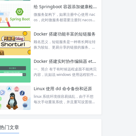
并且不方便使用 docker，于是在宿主
给 Springboot 容器添加健康检查
机上搭建 wireguard，发现最难的也不
过是写配置文件而已，于是发现了 wg-
微服务架构下，如果注册中心使用 nac
config-generator 这个项目。 页面有点
os，此时微服务都需要注册到 nacos
简陋，并且某些内容不符合我的习惯，
上。但是如果单机部署所有微服务和中
所以我将其美化并修改了部分内容，地
间件的情况下，机器性能不够，开机时
Docker 搭建功能丰富的短链服务
址： https://g...
CPU 会占满，nacos 启动要很久，同时
业务服务也在启动，会发现连不上 nac
顾名思义，短链服务是一种将长网址转
os，这种情况是注册不上但也不是完全
换为较短、更易分享的链接的服务。阿
无法连接，因为无法连接启动会报错。
蛮君在 github 上发现了一款不错的开
这个时候，服务会报错 java.net.Conne
源程序，它可以自定义拦截器和跳转方
Docker 搭建实时协作编辑器 etherpad
ctException: [NACOS HTTP...
式，属实是对于有特别需求的来说很方
便。遗憾的是，该程序并没有后台管理
一、简介 有于有时候远程桌面不能拷贝
系统。 搭建方式： docker run -d --na
内容，比如说 windows 使用远程软件 u
me shorturl -p 80:80 hausen1012/sh
buntu，那这样如果需要输入一些比较
orturl 效果如下： 方便的是，还可以使
长的命令那非常头疼了。于是想找一款
Linux 使用 dd 命令备份和还原
用 api 生成短链...
两边都能打开的 web 应用，我先把内
容拷贝到一边，另外一台电脑直接拷贝
linux 系统环境很容易搞乱，由于不想
浏览器上的内容就行了，后来找到了 Et
每次手动重装系统，并且重写设置很多
herpad。 Etherpad 是一个开源的实时
东西，所以之前一直想物理机 dd 系统
协作编辑器，允许多个用户同时编辑同
来着。但是尝试了几次，不清楚是机器
一份文档。它提供了一个基于 Web 的
原因还是其他原因没有 dd 成功。 然后
界面，可以在实...
想着能不能用 dd 命令将当前系统备
热门文章
份，等需要的时候再恢复。经过多次请
教大佬，发现目前这套方案是可行的，