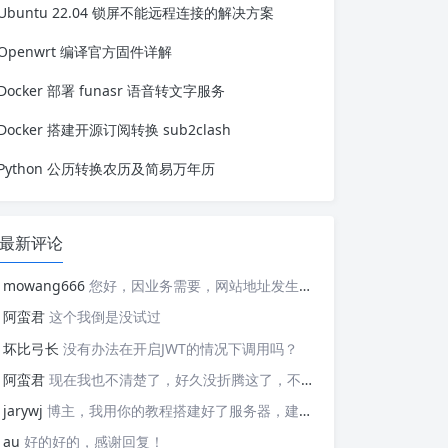
Ubuntu 22.04 锁屏不能远程连接的解决方案
就是花费的时间比较久，内容越多和硬
盘越大都会让备份和恢复的时间增加。
dd 命令可以通过 bs 参数设置缓存大...
Openwrt 编译官方固件详解
Docker 部署 funasr 语音转文字服务
Docker 搭建开源订阅转换 sub2clash
Python 公历转换农历及简易万年历
最新评论
mowang666
您好，因业务需要，网站地址发生变更，信息如下： 网站名称: 新锐博客 网站地址: https://blog.xrbk.cn 网站图标: https://blog.xrbk.cn/favicon.png 网站描述: 记录学习与分享资源 RSS地址：https://blog.xrbk.cn/atom.xml 请您及时更新，给你带来的不便敬请谅解
阿蛮君
这个我倒是没试过
坏比弓长
没有办法在开启JWT的情况下调用吗？
阿蛮君
现在我也不清楚了，好久没折腾这了，不好意思哈，现在用的tailscale
jarywj
博主，我用你的教程搭建好了服务器，建好了网络，但是客户端在替换planet文件后，加入了网络，服务器上看不到这个加入的客户端，这是为什么呢？
au
好的好的，感谢回复！