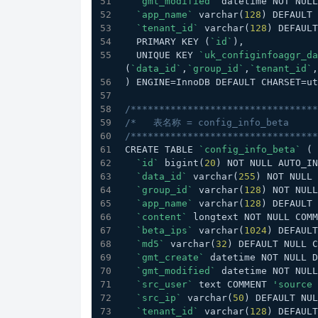
`gmt_modified`
 datetime NOT NULL
`app_name`
 varchar(
128
) DEFAULT 
`tenant_id`
 varchar(
128
) DEFAULT
  PRIMARY KEY (
`id`
),
  UNIQUE KEY 
`uk_configinfoaggr_da
(
`data_id`
,
`group_id`
,
`tenant_id`
,
) ENGINE=InnoDB DEFAULT CHARSET=ut
/*********************************
/*   表名称 = config_info_beta     
/*********************************
CREATE TABLE 
`config_info_beta`
 (
`id`
 bigint(
20
) NOT NULL AUTO_IN
`data_id`
 varchar(
255
) NOT NULL 
`group_id`
 varchar(
128
) NOT NULL
`app_name`
 varchar(
128
) DEFAULT 
`content`
 longtext NOT NULL COMM
`beta_ips`
 varchar(
1024
) DEFAULT
`md5`
 varchar(
32
) DEFAULT NULL C
`gmt_create`
 datetime NOT NULL D
`gmt_modified`
 datetime NOT NULL
`src_user`
 text COMMENT 
'source 
`src_ip`
 varchar(
50
) DEFAULT NU
`tenant_id`
 varchar(
128
) DEFAULT