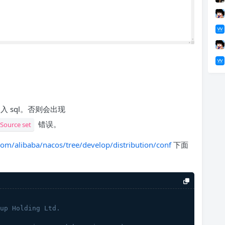
入 sql。否则会出现
错误。
aSource set
com/alibaba/nacos/tree/develop/distribution/conf
下面
oup Holding Ltd.