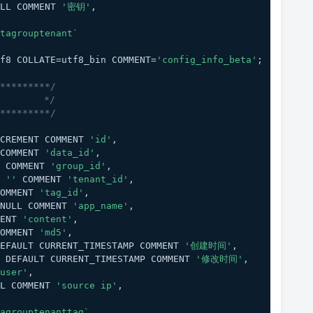
LL COMMENT 
'密钥'
,
tagrouptenant`
f8 COLLATE=utf8_bin COMMENT=
'config_info_beta'
;
*********/
        */
*********/
CREMENT COMMENT 
'id'
,
COMMENT 
'data_id'
,
 COMMENT 
'group_id'
,
 
''
 COMMENT 
'tenant_id'
,
OMMENT 
'tag_id'
,
NULL COMMENT 
'app_name'
,
ENT 
'content'
,
OMMENT 
'md5'
,
EFAULT CURRENT_TIMESTAMP COMMENT 
'创建时间'
,
 DEFAULT CURRENT_TIMESTAMP COMMENT 
'修改时间'
,
user'
,
LL COMMENT 
'source ip'
,
agrouptenanttag`