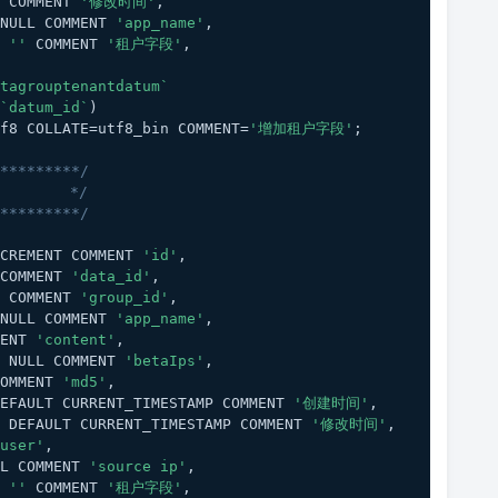
 COMMENT 
'修改时间'
,
NULL COMMENT 
'app_name'
,
 
''
 COMMENT 
'租户字段'
,
tagrouptenantdatum`
`datum_id`
)
f8 COLLATE=utf8_bin COMMENT=
'增加租户字段'
;
*********/
        */
*********/
CREMENT COMMENT 
'id'
,
COMMENT 
'data_id'
,
 COMMENT 
'group_id'
,
NULL COMMENT 
'app_name'
,
ENT 
'content'
,
 NULL COMMENT 
'betaIps'
,
OMMENT 
'md5'
,
EFAULT CURRENT_TIMESTAMP COMMENT 
'创建时间'
,
 DEFAULT CURRENT_TIMESTAMP COMMENT 
'修改时间'
,
user'
,
LL COMMENT 
'source ip'
,
 
''
 COMMENT 
'租户字段'
,