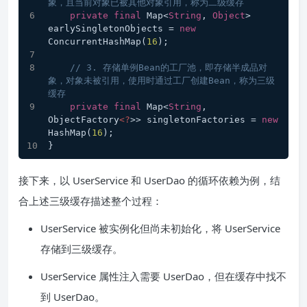
象，且当前对象已被其他对象引用，称为二级缓存
private
final
 Map<
String
, 
Object
> 
earlySingletonObjects = 
new
ConcurrentHashMap(
16
);
// 3. 存储单例Bean的工厂池，即存储半成品对
象，对象未被引用，使用时通过工厂创建Bean，称为三级
缓存
private
final
 Map<
String
, 
ObjectFactory
<?
>> singletonFactories = 
new
HashMap(
16
);
}
接下来，以 UserService 和 UserDao 的循环依赖为例，结
合上述三级缓存描述整个过程：
UserService 被实例化但尚未初始化，将 UserService
存储到三级缓存。
UserService 属性注入需要 UserDao，但在缓存中找不
到 UserDao。