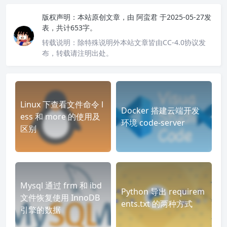
版权声明：
本站原创文章，由
阿蛮君
于2025-05-27发
表，共计653字。
转载说明：
除特殊说明外本站文章皆由CC-4.0协议发
布，转载请注明出处。
Linux 下查看文件命令 l
Docker 搭建云端开发
ess 和 more 的使用及
环境 code-server
区别
Mysql 通过 frm 和 ibd
Python 导出 requirem
文件恢复使用 InnoDB
ents.txt 的两种方式
引擎的数据