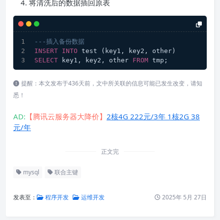
将清洗后的数据插回原表
---插入备份数据
INSERT
INTO
 test (key1, key2, other)
SELECT
 key1, key2, other 
FROM
 tmp;
提醒：本文发布于436天前，文中所关联的信息可能已发生改变，请知
悉！
AD:
【腾讯云服务器大降价】
2核4G 222元/3年 1核2G 38
元/年
正文完
mysql
联合主键
发表至：
程序开发
运维开发
2025年 5月 27日