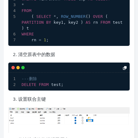
*
FROM
    ( 
SELECT
*
, 
ROW_NUMBER
() 
OVER
 ( 
PARTITION
BY
 key1, key2 ) 
AS
 rn 
FROM
 test 
) t
WHERE
    rn 
=
1
;
清空原表中的数据
---删除
DELETE
FROM
 test;
设置联合主键