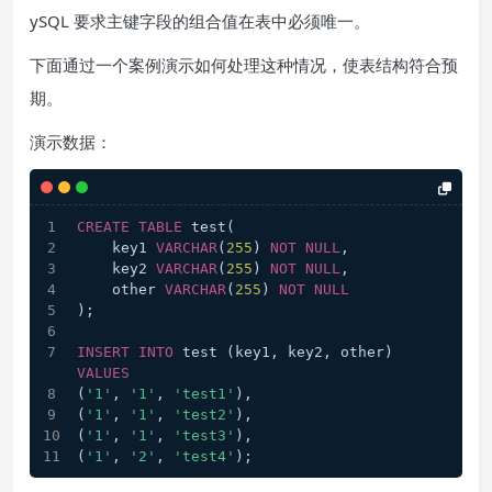
ySQL 要求主键字段的组合值在表中必须唯一。
下面通过一个案例演示如何处理这种情况，使表结构符合预
期。
演示数据：
CREATE
TABLE
 test(
    key1 
VARCHAR
(
255
) 
NOT
NULL
,
    key2 
VARCHAR
(
255
) 
NOT
NULL
,
    other 
VARCHAR
(
255
) 
NOT
NULL
);
INSERT
INTO
 test (key1, key2, other) 
VALUES
(
'1'
, 
'1'
, 
'test1'
),
(
'1'
, 
'1'
, 
'test2'
),
(
'1'
, 
'1'
, 
'test3'
),
(
'1'
, 
'2'
, 
'test4'
);