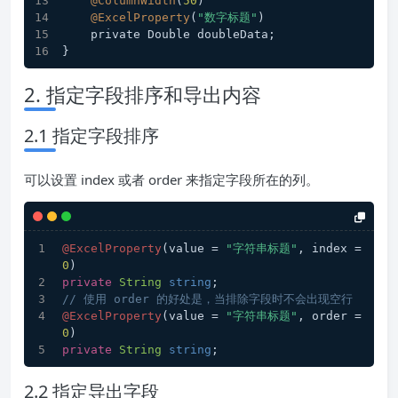
@ColumnWidth
(
50
)
@ExcelProperty
(
"数字标题"
)
    private Double doubleData;
}
2. 指定字段排序和导出内容
2.1 指定字段排序
可以设置 index 或者 order 来指定字段所在的列。
@ExcelProperty
(value = 
"字符串标题"
, index = 
0
)
private
String
string
;
// 使用 order 的好处是，当排除字段时不会出现空行
@ExcelProperty
(value = 
"字符串标题"
, order = 
0
)
private
String
string
;
2.2 指定导出字段