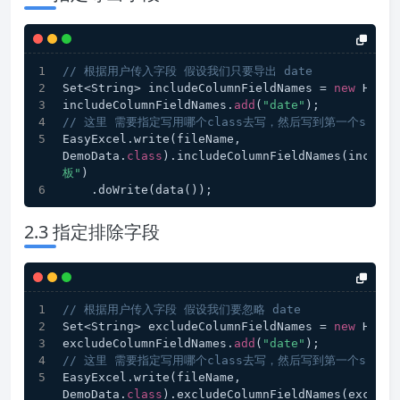
// 根据用户传入字段 假设我们只要导出 date
Set<String> includeColumnFieldNames = 
new
 HashS
includeColumnFieldNames.
add
(
"date"
);
// 这里 需要指定写用哪个class去写，然后写到第一个she
EasyExcel.write(fileName, 
DemoData.
class
).includeColumnFieldNames(include
板"
)
    .doWrite(data());
2.3 指定排除字段
// 根据用户传入字段 假设我们要忽略 date
Set<String> excludeColumnFieldNames = 
new
 HashS
excludeColumnFieldNames.
add
(
"date"
);
// 这里 需要指定写用哪个class去写，然后写到第一个she
EasyExcel.write(fileName, 
DemoData.
class
).excludeColumnFieldNames(exclude