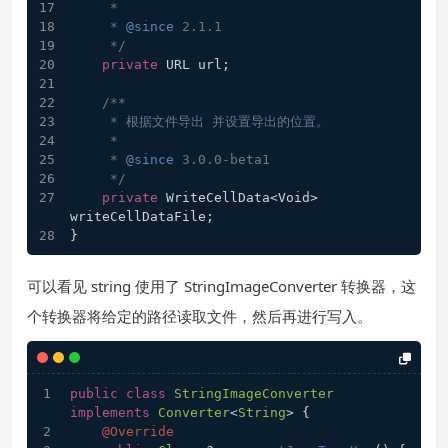
     *
     * 
@since
 2.1.1
     */
private
 URL url;
/**
     * 根据文件导出 并设置导出的位置。
     *
     * 
@since
 3.0.0-beta1
     */
private
 WriteCellData<Void> 
writeCellDataFile;
}
可以看见 string 使用了 StringImageConverter 转换器，这
个转换器将给定的路径读取文件，然后再进行写入。
public
class
StringImageConverter
implements
Converter
<
String
> {
@Override