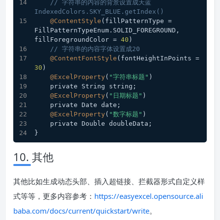
// 字符串的内容的背景设置成天蓝 
IndexedColors.SKY_BLUE.getIndex()
@ContentStyle
(fillPatternType = 
FillPatternTypeEnum.SOLID_FOREGROUND, 
fillForegroundColor = 
40
)
// 字符串的内容字体设置成20
@ContentFontStyle
(fontHeightInPoints = 
30
)
@ExcelProperty
(
"字符串标题"
)
    private String string;
@ExcelProperty
(
"日期标题"
)
    private Date date;
@ExcelProperty
(
"数字标题"
)
    private Double doubleData;
}
10. 其他
其他比如生成动态头部、插入超链接、拦截器形式自定义样
式等等，更多内容参考：
https://easyexcel.opensource.ali
baba.com/docs/current/quickstart/write
。