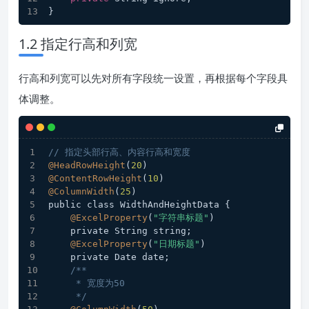
}
1.2 指定行高和列宽
行高和列宽可以先对所有字段统一设置，再根据每个字段具
体调整。
// 指定头部行高、内容行高和宽度
@HeadRowHeight
(
20
)
@ContentRowHeight
(
10
)
@ColumnWidth
(
25
)
public class WidthAndHeightData {
@ExcelProperty
(
"字符串标题"
)
    private String string;
@ExcelProperty
(
"日期标题"
)
    private Date date;
/**
     * 宽度为50
     */