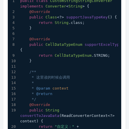
public
class
CustomStringStringConverter
implements
Converter
<
String
> {
@Override
public
Class
<?> 
supportJavaTypeKey
(
) {
return
String
.
class
;
    }
@Override
public
CellDataTypeEnum
supportExcelTypeKey
{
return
CellDataTypeEnum
.
STRING
;
    }
/**
     * 这里读的时候会调用
     *
     * 
@param
context
     * 
@return
     */
@Override
public
String
convertToJavaData
(
ReadConverterContext<?> 
context
) {
return
"自定义："
 + 