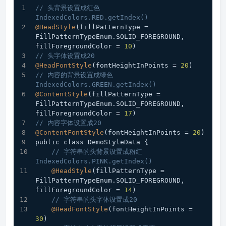
// 头背景设置成红色 
IndexedColors.RED.getIndex()
@HeadStyle
(fillPatternType = 
FillPatternTypeEnum.SOLID_FOREGROUND, 
fillForegroundColor = 
10
)
// 头字体设置成20
@HeadFontStyle
(fontHeightInPoints = 
20
)
// 内容的背景设置成绿色 
IndexedColors.GREEN.getIndex()
@ContentStyle
(fillPatternType = 
FillPatternTypeEnum.SOLID_FOREGROUND, 
fillForegroundColor = 
17
)
// 内容字体设置成20
@ContentFontStyle
(fontHeightInPoints = 
20
)
public class DemoStyleData {
// 字符串的头背景设置成粉红 
IndexedColors.PINK.getIndex()
@HeadStyle
(fillPatternType = 
FillPatternTypeEnum.SOLID_FOREGROUND, 
fillForegroundColor = 
14
)
// 字符串的头字体设置成20
@HeadFontStyle
(fontHeightInPoints = 
30
)