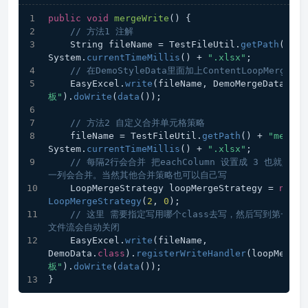
public
void
mergeWrite
()
{
// 方法1 注解
    String fileName = TestFileUtil.
getPath
() + 
System.
currentTimeMillis
() + 
".xlsx"
;
// 在DemoStyleData里面加上ContentLoopMerge注
    EasyExcel.
write
(fileName, DemoMergeData.
cla
板"
).
doWrite
(
data
());
// 方法2 自定义合并单元格策略
    fileName = TestFileUtil.
getPath
() + 
"mergeW
System.
currentTimeMillis
() + 
".xlsx"
;
// 每隔2行会合并 把eachColumn 设置成 3 也就
一列会合并。当然其他合并策略也可以自己写
    LoopMergeStrategy loopMergeStrategy = 
new
LoopMergeStrategy
(
2
, 
0
);
// 这里 需要指定写用哪个class去写，然后写到第一个s
文件流会自动关闭
    EasyExcel.
write
(fileName, 
DemoData.
class
).
registerWriteHandler
(loopMergeS
板"
).
doWrite
(
data
());
}