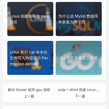
Linux 创建和释放 swap
为什么说 Mysql 数据库
分区
单表最大两千万
Linux 执行 cat 命令往
文件写入内容提示 Per
Go 语言多模块工作区
mission denied
解决 Docker 使用 gpu 报错
xrdp + xfce4 搭建 Linux 远程桌面
上一篇
下一篇