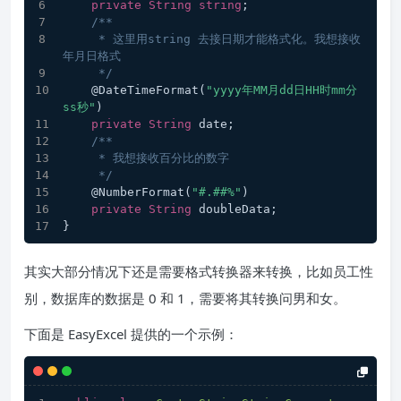
private
String
string
;
/**
     * 这里用string 去接日期才能格式化。我想接收
年月日格式
     */
    @DateTimeFormat(
"yyyy年MM月dd日HH时mm分
ss秒"
)
private
String
 date;
/**
     * 我想接收百分比的数字
     */
    @NumberFormat(
"#.##%"
)
private
String
 doubleData;
}
其实大部分情况下还是需要格式转换器来转换，比如员工性
别，数据库的数据是 0 和 1，需要将其转换问男和女。
下面是 EasyExcel 提供的一个示例：