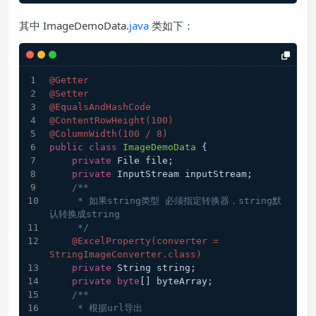
其中 ImageDemoData.
java
类如下：
@Getter
@Setter
@EqualsAndHashCode
@ContentRowHeight(100)
@ColumnWidth(100 / 8)
public
class
ImageDemoData
 {
private
 File file;
private
 InputStream inputStream;
/**
     * 如果string类型 必须指定转换器，string默
认转换成string
     */
@ExcelProperty(converter = 
StringImageConverter.class)
private
 String string;
private
byte
[] byteArray;
/**
     * 根据url导出