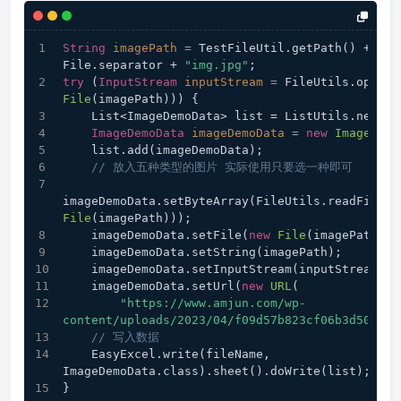
String
imagePath
=
 TestFileUtil.getPath() + 
"co
File.separator + 
"img.jpg"
;
try
 (
InputStream
inputStream
=
 FileUtils.openIn
File
(imagePath))) {
    List<ImageDemoData> list = ListUtils.newAr
ImageDemoData
imageDemoData
=
new
ImageDemo
    list.add(imageDemoData);
// 放入五种类型的图片 实际使用只要选一种即可
imageDemoData.setByteArray(FileUtils.readFileTo
File
(imagePath)));
    imageDemoData.setFile(
new
File
(imagePath));
    imageDemoData.setString(imagePath);
    imageDemoData.setInputStream(inputStream);
    imageDemoData.setUrl(
new
URL
(
"https://www.amjun.com/wp-
content/uploads/2023/04/f09d57b823cf06b3d50fba0
// 写入数据
    EasyExcel.write(fileName, 
ImageDemoData.class).sheet().doWrite(list);
}