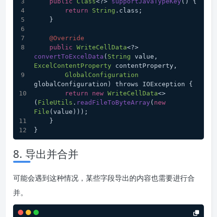
public
Class
<?> 
supportJavaTypeKey
(
) {
return
String
.
class
;
    }
@Override
public
WriteCellData
<?> 
convertToExcelData
(
String
 value, 
ExcelContentProperty
 contentProperty,
GlobalConfiguration
globalConfiguration) throws IOException {
return
new
WriteCellData
<>
(
FileUtils
.
readFileToByteArray
(
new
File
(value)));
    }
}
8. 导出并合并
可能会遇到这种情况，某些字段导出的内容也需要进行合
并。