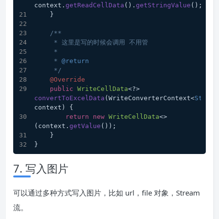
context.
getReadCellData
().
getStringValue
();
    }
/**
     * 这里是写的时候会调用 不用管
     *
     * 
@return
     */
@Override
public
WriteCellData
<?> 
convertToExcelData
(
WriteConverterContext<
String
context
) {
return
new
WriteCellData
<>
(context.
getValue
());
    }
}
7. 写入图片
可以通过多种方式写入图片，比如 url，file 对象，Stream
流。