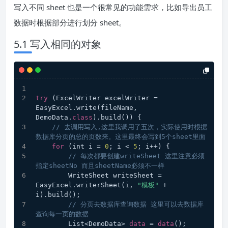
写入不同 sheet 也是一个很常见的功能需求，比如导出员工
数据时根据部分进行划分 sheet。
5.1 写入相同的对象
try
 (ExcelWriter excelWriter = 
EasyExcel.write(fileName, 
DemoData.
class
).build()) {
// 去调用写入,这里我调用了五次，实际使用时根据
数据库分页的总的页数来。这里最终会写到5个sheet里面
for
 (int i = 
0
; i < 
5
; i++) {
// 每次都要创建writeSheet 这里注意必须
指定sheetNo 而且sheetName必须不一样
        WriteSheet writeSheet = 
EasyExcel.writerSheet(i, 
"模板"
 + 
i).build();
// 分页去数据库查询数据 这里可以去数据库
查询每一页的数据
        List<DemoData> 
data
 = 
data
();