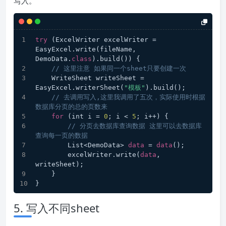
写入。
try
 (ExcelWriter excelWriter = 
EasyExcel.write(fileName, 
DemoData.
class
).build()) {
// 这里注意 如果同一个sheet只要创建一次
    WriteSheet writeSheet = 
EasyExcel.writerSheet(
"模板"
).build();
// 去调用写入,这里我调用了五次，实际使用时根据
数据库分页的总的页数来
for
 (int i = 
0
; i < 
5
; i++) {
// 分页去数据库查询数据 这里可以去数据库
查询每一页的数据
        List<DemoData> 
data
 = 
data
();
        excelWriter.write(
data
, 
writeSheet);
    }
}
5. 写入不同sheet