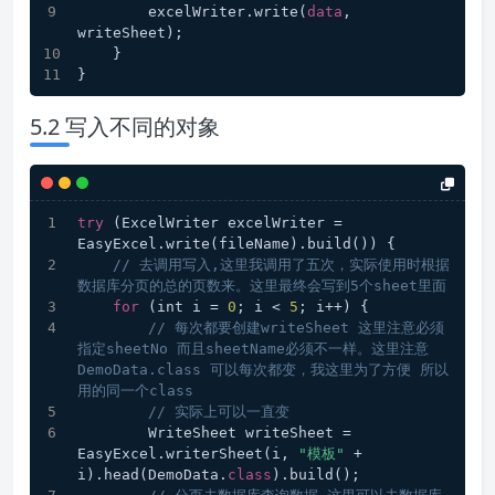
        excelWriter.write(
data
, 
writeSheet);
    }
}
5.2 写入不同的对象
try
 (ExcelWriter excelWriter = 
EasyExcel.write(fileName).build()) {
// 去调用写入,这里我调用了五次，实际使用时根据
数据库分页的总的页数来。这里最终会写到5个sheet里面
for
 (int i = 
0
; i < 
5
; i++) {
// 每次都要创建writeSheet 这里注意必须
指定sheetNo 而且sheetName必须不一样。这里注意
DemoData.class 可以每次都变，我这里为了方便 所以
用的同一个class
// 实际上可以一直变
        WriteSheet writeSheet = 
EasyExcel.writerSheet(i, 
"模板"
 + 
i).head(DemoData.
class
).build();