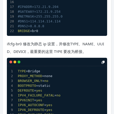
#IPADDR=172.21.9.204
#GATEWAY=172.21.9.254
#NETMASK=255.255.255.0
#DNS1=114.114.114.114
#DNS2=8.8.8.8
BRIDGE
=br0
ifcfg-br0 修改为静态 ip 设置，并修改TYPE、NAME、UUI
D、DEVICE，最重要的这里 TYPE 要改为桥接。
TYPE
=Bridge
PROXY_METHOD
=none
BROWSER_ONLY
=
no
BOOTPROTO
=static
DEFROUTE
=
yes
IPV4_FAILURE_FATAL
=
no
IPV6INIT
=
yes
IPV6_AUTOCONF
=
yes
IPV6_DEFROUTE
=
yes