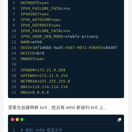
DEFROUTE
=
yes
IPV4_FAILURE_FATAL
=
no
IPV6INIT
=
yes
IPV6_AUTOCONF
=
yes
IPV6_DEFROUTE
=
yes
IPV6_FAILURE_FATAL
=
no
IPV6_ADDR_GEN_MODE
=stable-privacy
NAME
=eth0
UUID
=
38
f146bb-
9
a35-
4407
-
9071
-
936655
c84307
DEVICE
=br0
ONBOOT
=
yes
IPADDR
=
172.21
.
9.204
GATEWAY
=
172.21
.
9.254
NETMASK
=
255.255
.
255.0
DNS1
=
114.114
.
114.114
DNS2
=
8.8
.
8.8
需要先创建网桥 br0，然后将 eth0 桥接到 br0 上。
# 复制 eth0 配置文件