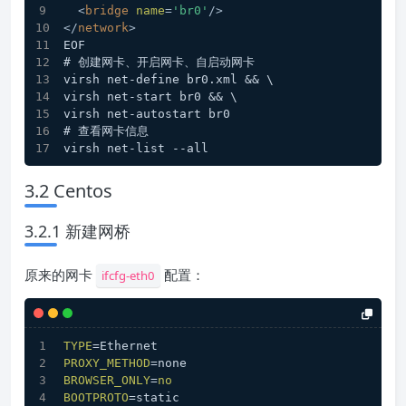
<
bridge
name
=
'br0'
/>
</
network
>
EOF
# 创建网卡、开启网卡、自启动网卡
virsh net-define br0.xml && \
virsh net-start br0 && \
virsh net-autostart br0
# 查看网卡信息
virsh net-list --all
3.2 Centos
3.2.1 新建网桥
原来的网卡
配置：
ifcfg-eth0
TYPE
=Ethernet
PROXY_METHOD
=none
BROWSER_ONLY
=
no
BOOTPROTO
=static