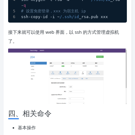
-
q
# 设置免密登录，xxx 为宿主机 ip
ssh-copy-id -i ~
/.ssh/id
_rsa.pub xxx
接下来就可以使用 web 界面，以 ssh 的方式管理虚拟机
了。
四、相关命令
基本操作