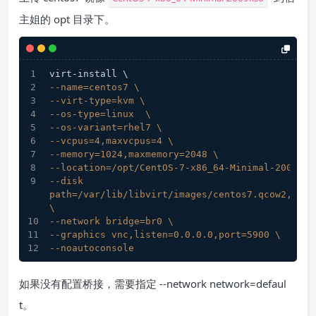
主姐的 opt 目录下。
virt-install \
--name=centos7 \
--virt-type=kvm \
--os-type=linux  \
--os-variant=rhel7 \
--vcpus=4,maxvcpus=4 \
--memory=1024,maxmemory=2048 \
--location=/opt/CentOS-7-x86_64-Minimal-2009.is
--disk 
path=/var/lib/libvirt/images/centos7.qcow2,size=
\
--network bridge=br0 \
--graphics vnc,listen=0.0.0.0,port=5900 \
--noautoconsole
如果没有配置桥接，需要指定 --network network=defaul
t。