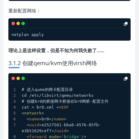
重新配置网络：
netplan apply
理论上是这样设置，但是不知为何我失败了......
3.1.2 创建qemu/kvm使用virsh网络
# 进入qume的网卡配置目录
cd /etc/libvirt/qemu/networks
# 创建br0的桥接网卡桥接在br0网桥-配置文件
cat > br0.xml <
<
EOF
<
network
>
<
name
>
br0
</
name
>
<
uuid
>
e2527501-bba0-4576-85fb-
e3b51629cef7
</
uuid
>
<
forward
mode
=
'bridge'
/>