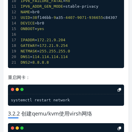
IPV6_FAILURE_FATAL
=
no
IPV6_ADDR_GEN_MODE
=stable-privacy
NAME
=br0
UUID
=
38
f146bb-
9
a35-
4407
-
9071
-
936655
c84307
DEVICE
=br0
ONBOOT
=
yes
IPADDR
=
172.21
.
9.204
GATEWAY
=
172.21
.
9.254
NETMASK
=
255.255
.
255.0
DNS1
=
114.114
.
114.114
DNS2
=
8.8
.
8.8
重启网卡：
systemctl restart network
3.2.2 创建qemu/kvm使用virsh网络