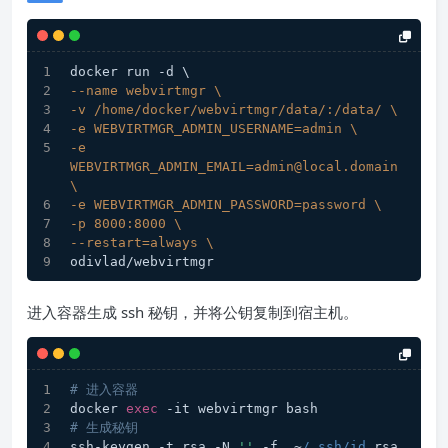
docker run -d \
--name webvirtmgr \
-v /home/docker/webvirtmgr/data/:/data/ \
-e WEBVIRTMGR_ADMIN_USERNAME=admin \
-e 
WEBVIRTMGR_ADMIN_EMAIL=admin@local.domain 
\
-e WEBVIRTMGR_ADMIN_PASSWORD=password \
-p 8000:8000 \
--restart=always \
odivlad/webvirtmgr
进入容器生成 ssh 秘钥，并将公钥复制到宿主机。
# 进入容器
docker 
exec
 -it webvirtmgr bash
# 生成秘钥
ssh-keygen -t rsa -N 
''
 -f  ~
/.ssh/id
_rsa 