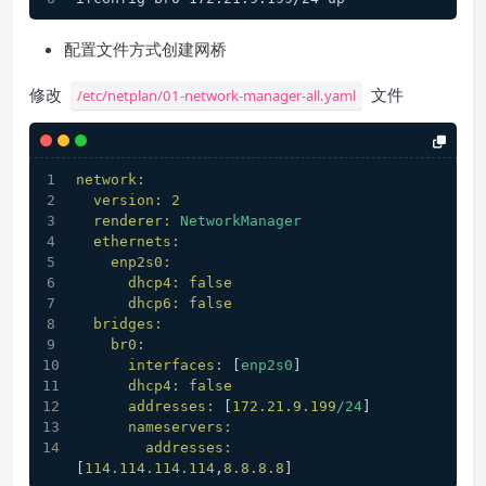
配置文件方式创建网桥
修改
文件
/etc/netplan/01-network-manager-all.yaml
network:
version:
2
renderer:
NetworkManager
ethernets:
enp2s0:
dhcp4:
false
dhcp6:
false
bridges:
br0:
interfaces:
 [
enp2s0
]
dhcp4:
false
addresses:
 [
172.21
.9
.199
/24
]
nameservers:
addresses:
[
114.114
.114
.114
,
8.8
.8
.8
]