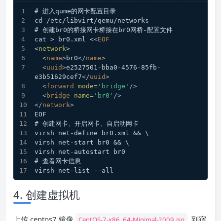
# 进入qume的网卡配置目录
cd /etc/libvirt/qemu/networks
# 创建br0的桥接网卡桥接在br0网桥-配置文件
cat > br0.xml <
<
EOF
<
network
>
<
name
>
br0
</
name
>
<
uuid
>
e2527501-bba0-4576-85fb-
e3b51629cef7
</
uuid
>
<
forward
mode
=
'bridge'
/>
<
bridge
name
=
'br0'
/>
</
network
>
EOF
# 创建网卡、开启网卡、自启动网卡
virsh net-define br0.xml && \
virsh net-start br0 && \
virsh net-autostart br0
# 查看网卡信息
virsh net-list --all
4. 创建虚拟机
上传 centos7 镜像
到宿
CentOS-7-x86_64-Minimal-2009.iso