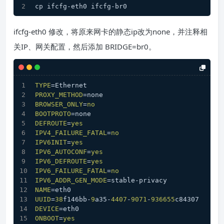
cp ifcfg-eth0 ifcfg-br0
ifcfg-eth0 修改，将原来网卡的静态ip改为none，并注释相
关IP、网关配置，然后添加 BRIDGE=br0。
TYPE
=Ethernet
PROXY_METHOD
=none
BROWSER_ONLY
=
no
BOOTPROTO
=none
DEFROUTE
=
yes
IPV4_FAILURE_FATAL
=
no
IPV6INIT
=
yes
IPV6_AUTOCONF
=
yes
IPV6_DEFROUTE
=
yes
IPV6_FAILURE_FATAL
=
no
IPV6_ADDR_GEN_MODE
=stable-privacy
NAME
=eth0
UUID
=
38
f146bb-
9
a35-
4407
-
9071
-
936655
c84307
DEVICE
=eth0
ONBOOT
=
yes