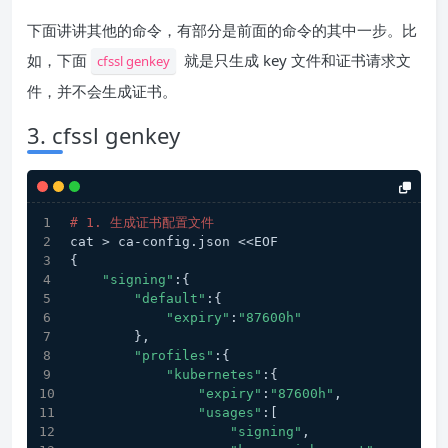
下面讲讲其他的命令，有部分是前面的命令的其中一步。比
如，下面
就是只生成 key 文件和证书请求文
cfssl genkey
件，并不会生成证书。
3. cfssl genkey
# 1. 生成证书配置文件
cat > ca-config.json <<EOF
{
"signing"
:{
"default"
:{
"expiry"
:
"87600h"
        },
"profiles"
:{
"kubernetes"
:{
"expiry"
:
"87600h"
,
"usages"
:[
"signing"
,