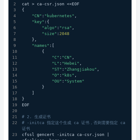
cat > ca-csr.json <<EOF
{
"CN"
:
"kubernetes"
,
"key"
:{
"algo"
:
"rsa"
,
"size"
:
2048
    },
"names"
:[
        {
"C"
:
"CN"
,
"L"
:
"Hebei"
,
"ST"
:
"Zhangjiakou"
,
"O"
:
"k8s"
,
"OU"
:
"System"
        }
    ]
}
EOF
# 2. 生成证书
# -initca 指定这个生成 ca 证书，否则需要指定 ca 
证书
cfssl gencert -initca ca-csr.json | 