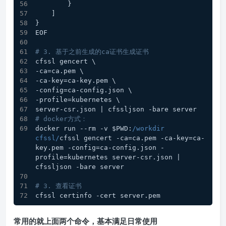
        }
    ]
}
EOF
# 3. 基于之前生成的ca证书生成证书
cfssl gencert \
-ca=ca.pem \
-ca-key=ca-key.pem \
-config=ca-config.json \
-profile=kubernetes \
server-csr.json | cfssljson -bare server
# docker方式：
docker run --rm -v $PWD:
/workdir 
cfssl/
cfssl gencert -ca=ca.pem -ca-key=ca-
key.pem -config=ca-config.json -
profile=kubernetes server-csr.json | 
cfssljson -bare server
# 3. 查看证书
cfssl certinfo -cert server.pem
常用的就上面两个命令，基本满足日常使用