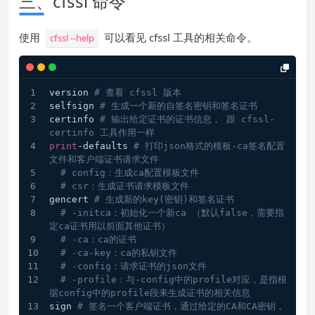
三、cfssl 命令
使用
可以看见 cfssl 工具的相关命令。
cfssl --help
version 
# 查看 cfssl 版本
selfsign 
# 生成一个新的自签名密钥和签名证书
certinfo 
# 输出给定证书的证书信息， 跟 cfssl-
certinfo 工具作用一样
print
-defaults 
# 打印json格式的模板-ca签名配置
文件和客户端证书请求文件
# config：生成ca配置模板文件
# csr：生成证书请求模板文件
gencert 
# 生成新的key(密钥)和签名证书
# -initca：初始化一个新ca （默认false，需要指
定ca证书用以前面其他证书）
# -ca：ca的证书
# -ca-key：ca的私钥文件
# -config：请求证书的json文件
# -profile：与-config中的profile对应，是指根
据config中的profile段来生成证书的相关信息
sign 
# 签名一个客户端证书，通过给定的CA和CA密钥，