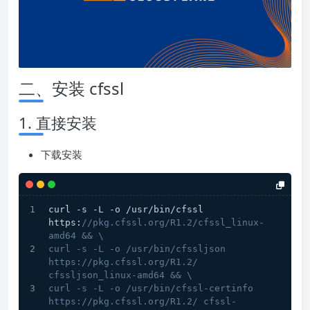
二、安装 cfssl
1. 直接安装
下载安装
curl -s -L -o /usr/bin/cfssl 
https:
//pkg.cfssl.org/R1.2/cfssl_linux-
amd64 && \
curl -s -L -o /usr/bin/cfssljson 
https://pkg.cfssl.org/R1.2/ 
cfssljson_linux-amd64 && \
curl -s -L -o /usr/bin/cfssl-certinfo 
https://pkg.cfssl.org/R1.2/ cfssl-