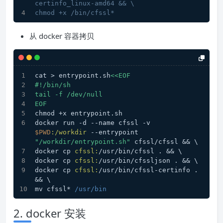
certinfo_linux-amd64 && \
chmod +x /bin/cfssl*
从 docker 容器拷贝
cat > entrypoint.sh
<<EOF
#!/bin/sh
tail -f /dev/null
EOF
chmod +x entrypoint.sh
docker run -d --name cfssl -v 
$PWD
:/workdir
 --entrypoint 
"/workdir/entrypoint.sh"
 cfssl/cfssl && \
docker cp 
cfssl:
/usr/bin/cfssl . && \
docker cp 
cfssl:
/usr/bin/cfssljson . && \
docker cp 
cfssl:
/usr/bin/cfssl-certinfo . 
&& \
mv cfssl* 
/usr/bin
2. docker 安装