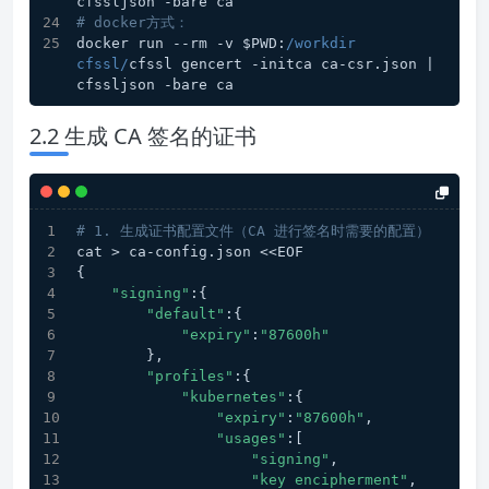
cfssljson -bare ca
# docker方式：
docker run --rm -v $PWD:
/workdir 
cfssl/
cfssl gencert -initca ca-csr.json | 
cfssljson -bare ca
2.2 生成 CA 签名的证书
# 1. 生成证书配置文件（CA 进行签名时需要的配置）
cat > ca-config.json <<EOF
{
"signing"
:{
"default"
:{
"expiry"
:
"87600h"
        },
"profiles"
:{
"kubernetes"
:{
"expiry"
:
"87600h"
,
"usages"
:[
"signing"
,
"key encipherment"
,