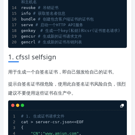
和主机名
revoke 
# 吊销证书
info 
# 获取签名者信息
bundle 
# 创建包含客户端证书的证书包
serve 
# 启动一个HTTP API服务
genkey  
# 生成一个key(私钥)和csr(证书签名请求)
gencsr 
# 生成新的证书请求文件
gencrl 
# 生成新的证书吊销列表
1. cfssl selfsign
用于生成一个自签名证书，即自己颁发给自己的证书。
提示自签名证书很危险，使用此自签名证书风险自负，强烈
建议不要使用这些证书在生产中。
# 1. 生成证书请求文件
cat > server-csr.json<<EOF
{
"CN"
:
"www.amjun.com"
,