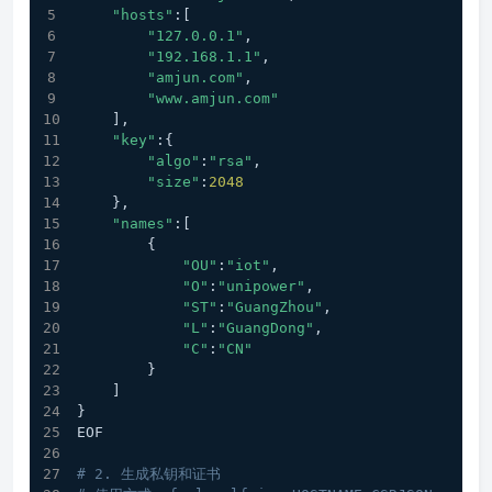
"hosts"
:[
"127.0.0.1"
,
"192.168.1.1"
,
"amjun.com"
,
"www.amjun.com"
    ],
"key"
:{
"algo"
:
"rsa"
,
"size"
:
2048
    },
"names"
:[
        {
"OU"
:
"iot"
,
"O"
:
"unipower"
,
"ST"
:
"GuangZhou"
,
"L"
:
"GuangDong"
,
"C"
:
"CN"
        }
    ]
}
EOF
# 2. 生成私钥和证书