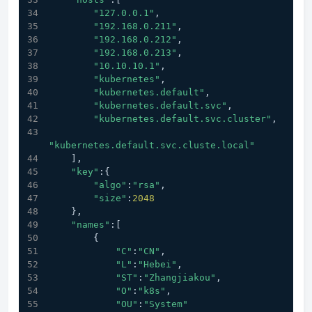
"127.0.0.1"
,
"192.168.0.211"
,
"192.168.0.212"
,
"192.168.0.213"
,
"10.10.10.1"
,
"kubernetes"
,
"kubernetes.default"
,
"kubernetes.default.svc"
,
"kubernetes.default.svc.cluster"
,
"kubernetes.default.svc.cluste.local"
    ],
"key"
:{
"algo"
:
"rsa"
,
"size"
:
2048
    },
"names"
:[
        {
"C"
:
"CN"
,
"L"
:
"Hebei"
,
"ST"
:
"Zhangjiakou"
,
"O"
:
"k8s"
,
"OU"
:
"System"