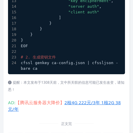
"key encipherment"
,
"server auth"
,
"client auth"
                ]
            }
        }
    }
}
EOF
# 2. 生成密钥文件
cfssl genkey ca-config.json | cfssljson -
bare ca
提醒：本文发布于1308天前，文中所关联的信息可能已发生改变，请知
悉！
AD:
【腾讯云服务器大降价】
2核4G 222元/3年 1核2G 38
元/年
正文完