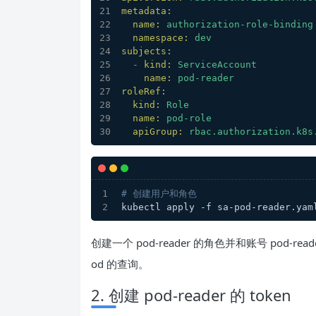
metadata:
name:
authorization-role-binding
namespace:
dev
subjects:
-
kind:
ServiceAccount
name:
pod-reader
roleRef:
kind:
Role
name:
pod-role
apiGroup:
rbac.authorization.k8s
# 创建用户和角色
kubectl apply -f sa-pod-reader.yam
创建一个 pod-reader 的角色并和账号 pod-rea
od 的查询。
2. 创建 pod-reader 的 token