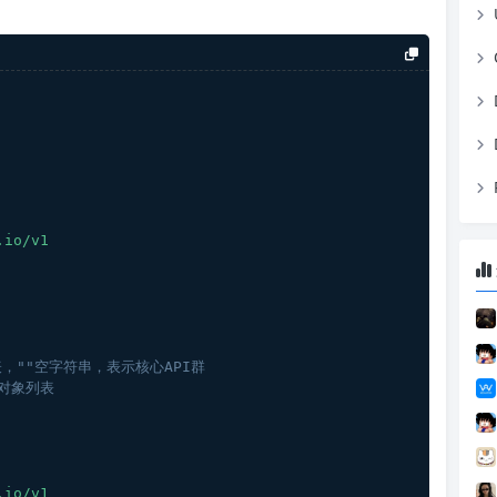
.io/v1
表，""空字符串，表示核心API群
源对象列表
.io/v1