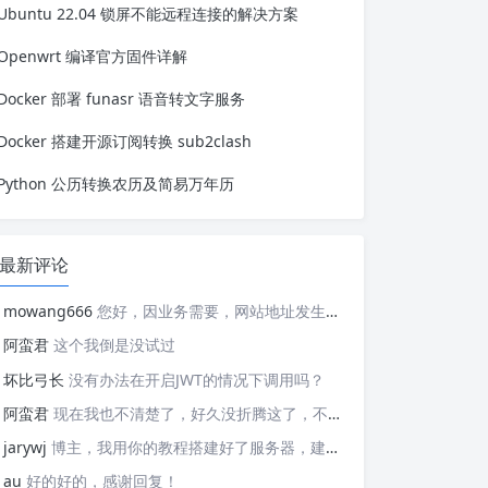
Ubuntu 22.04 锁屏不能远程连接的解决方案
-filestreambot:...
Openwrt 编译官方固件详解
Docker 部署 funasr 语音转文字服务
Docker 搭建开源订阅转换 sub2clash
Python 公历转换农历及简易万年历
最新评论
mowang666
您好，因业务需要，网站地址发生变更，信息如下： 网站名称: 新锐博客 网站地址: https://blog.xrbk.cn 网站图标: https://blog.xrbk.cn/favicon.png 网站描述: 记录学习与分享资源 RSS地址：https://blog.xrbk.cn/atom.xml 请您及时更新，给你带来的不便敬请谅解
阿蛮君
这个我倒是没试过
坏比弓长
没有办法在开启JWT的情况下调用吗？
阿蛮君
现在我也不清楚了，好久没折腾这了，不好意思哈，现在用的tailscale
jarywj
博主，我用你的教程搭建好了服务器，建好了网络，但是客户端在替换planet文件后，加入了网络，服务器上看不到这个加入的客户端，这是为什么呢？
au
好的好的，感谢回复！