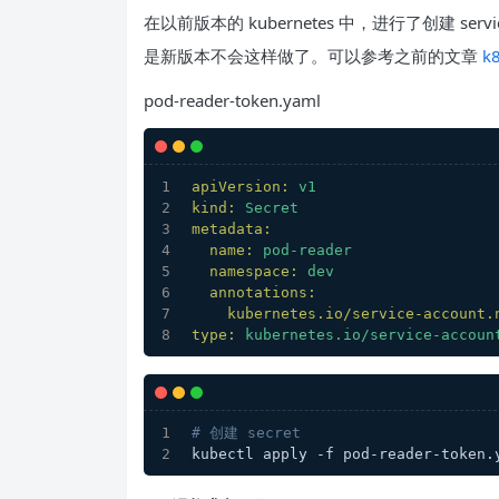
在以前版本的 kubernetes 中，进行了创建 servic
是新版本不会这样做了。可以参考之前的文章
k
pod-reader-token.yaml
apiVersion:
v1
kind:
Secret
metadata:
name:
pod-reader
namespace:
dev
annotations:
kubernetes.io/service-account.
type:
kubernetes.io/service-accoun
# 创建 secret
kubectl apply -f pod-reader-token.