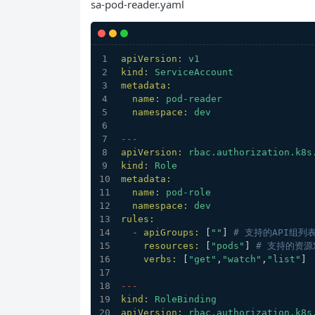
sa-pod-reader.yaml
apiVersion:
v1
kind:
ServiceAccount
metadata:
name:
pod-reader
namespace:
dev
---
apiVersion:
rbac.authorization.k8s
kind:
Role
metadata:
name:
pod-role
namespace:
dev
rules:
-
apiGroups:
 [
""
] 
# 支持的API组列
resources:
 [
"pods"
] 
# 支持的资
verbs:
 [
"get"
,
"watch"
,
"list"
]
---
kind:
RoleBinding
apiVersion:
rbac.authorization.k8s