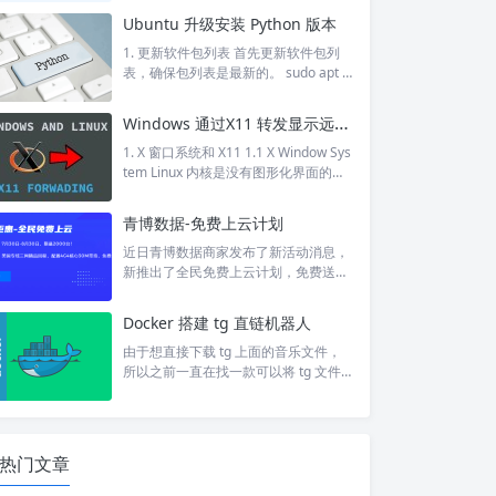
定位。 而我搭建的 onenav，使用官方
Ubuntu 升级安装 Python 版本
获取网站图标的 api，大部分都不能获
取到。 直到看见了 favicon-downloade
1. 更新软件包列表 首先更新软件包列
r 这个开源的应用，发现获取图标的成
表，确保包列表是最新的。 sudo apt u
功率比较高，于是就用上了。但是还发
pdate 2. 安装软件属性共用库 software
现了一些问题，还在 github 上提了几
-properties-common 是一个在 Ubunt
Windows 通过X11 转发显示远程 Linux 上的图形界面
个 issue，成功让作者把版本 0.2.5.rc ...
u 和其他基于 Debian 的 Linux 发行版
中用于管理第三方软件源（PPA，即个
1. X 窗口系统和 X11 1.1 X Window Sys
人软件包存档）的软件包。它提供了一
tem Linux 内核是没有图形化界面的，L
些工具和库，使得用户可以更轻松地添
inux 的图形化界面，比如常见的 GNO
加、删除和更新 PPA。 sudo apt in...
ME、KDE 等桌面环境，它们实际上是
青博数据-免费上云计划
构建在 Linux 内核之上的软件，可以看
作是 Linux 系统下运行的应用程序。 Li
近日青博数据商家发布了新活动消息，
nux 的图形界面需要 X Window System
新推出了全民免费上云计划，免费送出
（简称 X）的支持。X Window System
2000台美国专线VPS云服务器，配置可
是一个网络透明、多...
自行选择，最高可选4核心4G内存30M
Docker 搭建 tg 直链机器人
bps带宽，去程回程均为三网高端线
路，电信CN2GIA，联通CUPM9929，
由于想直接下载 tg 上面的音乐文件，
移动CMIN2 58807，硬件方面CPU为E
所以之前一直在找一款可以将 tg 文件
5- 2696V4或CPU为E5- 2697V4，运存
可以转直链的机器人，这样我就可以直
为DDR4，硬盘采用高速SSD硬盘存储
接在服务器上下载，而不是先下载到本
并且做了Raid10，同时配备了金盾防...
地再上传到服务器。 然后找到了 TG-Fil
eStreamBot 这个项目，可以搭建一个
热门文章
自己的 tg 直链机器人，docker-compo
se 内容如下： version: '3' services: tg