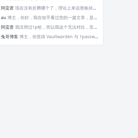
阿蛮君
现在没有折腾哪个了，理论上来说替换掉那些api就可以检测，https://v6.ident.me, https://6.ipw.cn, https://v6.yinghualuo.cn/bejson，不过我没有试过不知道行不行。我现在是用ddns-go这款工具。动态解析域名，并且可以触发webhook给我发送邮件的
au
博主，你好，我在知乎看过您的一篇文章，是关于使用Docker部署容器监控公网IP变动并主动发送邮件的“https://zhuanlan.zhihu.com/p/568074329”这篇文章，我想问的是，这个可以监控IPv6的变化并发送邮件嘛？因为我现在测试了，它只能发送IPv4的，请问如果要添加IPv6的变化，我该如何操作呢？谢谢您！
阿蛮君
我没用过1p哈，所以我这个无法对比，至少Vaultwarden我用了一两年感觉还不错
兔哥博客
博主，你觉得 Vaultwarden 与 1password 比哪个好用？我个人一直在用付费版的 1password，但最近也想自建试试Vaultwarden，又担心用不惯。