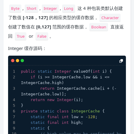
,
,
,
这 4 种包装类默认创建
Byte
Short
Integer
Long
了数值
[-128，127]
的相应类型的缓存数据，
Character
创建了数值在
[0,127]
范围的缓存数据，
直接返
Boolean
回
or
。
True
False
Integer 缓存源码：
public
static
Integer
 valueOf(
int
 i) {
if
 (i >= IntegerCache.low && i <= 
IntegerCache.high)
return
 IntegerCache.cache[i + (-
IntegerCache.low)];
return
new
Integer
(i);
}
private
static
class
IntegerCache
{
static
final
int
 low = -
128
;
static
final
int
 high;
static
 {
// high value may be configured by 