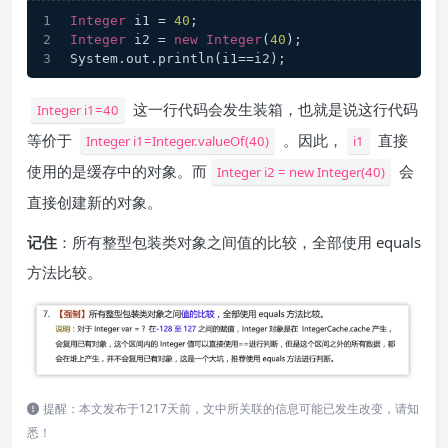
Integer
 i1 = 
40
;
Integer
 i2 = 
new
Integer
(
40
);
System.out.println(i1==i2);
这一行代码会发生装箱，也就是说这行代码
Integer i1=40
等价于
。因此，
直接
Integer i1=Integer.valueOf(40)
i1
使用的是缓存中的对象。而
会
Integer i2 = new Integer(40)
直接创建新的对象。
记住
：所有整型包装类对象之间值的比较，全部使用 equals
方法比较。
提醒：本文发布于1217天前，文中所关联的信息可能已发生改变，请知
悉！