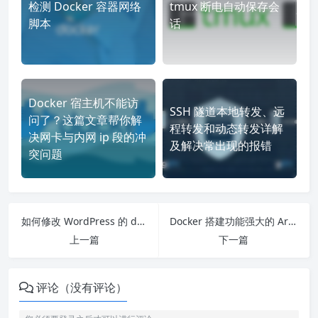
检测 Docker 容器网络
tmux 断电自动保存会
脚本
话
Docker 宿主机不能访
SSH 隧道本地转发、远
问了？这篇文章帮你解
程转发和动态转发详解
决网卡与内网 ip 段的冲
及解决常出现的报错
突问题
如何修改 WordPress 的 docker 容器内的 php.ini
Docker 搭建功能强大的 Aria2 下载器
上一篇
下一篇
评论（没有评论）