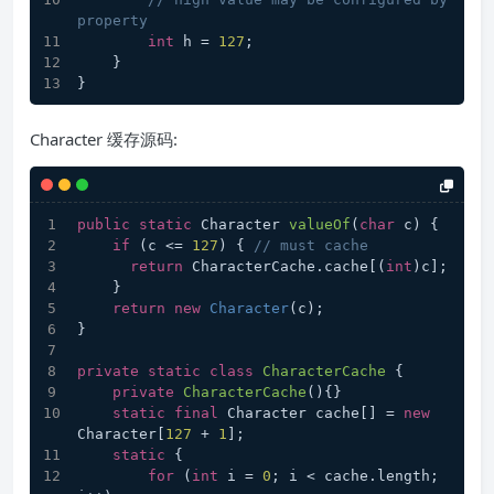
property
int
 h = 
127
;
    }
}
Character 缓存源码:
public
static
 Character 
valueOf
(
char
 c)
{
if
 (c <= 
127
) { 
// must cache
return
 CharacterCache.cache[(
int
)c];
    }
return
new
Character
(c);
}
private
static
class
CharacterCache
 {
private
CharacterCache
()
{}
static
final
 Character cache[] = 
new
Character[
127
 + 
1
];
static
 {
for
 (
int
 i = 
0
; i < cache.length; 