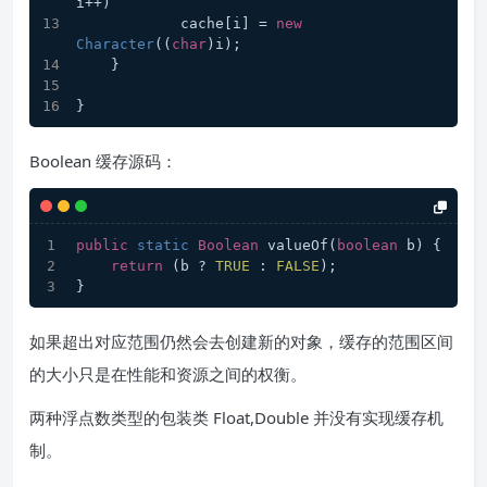
i++)
            cache[i] = 
new
Character
((
char
)i);
    }
}
Boolean 缓存源码：
public
static
Boolean
 valueOf(
boolean
 b) {
return
 (b ? 
TRUE
 : 
FALSE
);
}
如果超出对应范围仍然会去创建新的对象，缓存的范围区间
的大小只是在性能和资源之间的权衡。
两种浮点数类型的包装类 Float,Double 并没有实现缓存机
制。