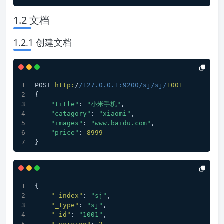
1.2 文档
1.2.1 创建文档
POST 
http:
/
/127.0.0.1:9200/sj
/sj/
1001
{
"title"
: 
"小米手机"
,
"catagory"
: 
"xiaomi"
,
"images"
: 
"www.baidu.com"
,
"price"
: 
8999
}
{
"_index"
:
"sj"
,
"_type"
:
"sj"
,
"_id"
:
"1001"
,