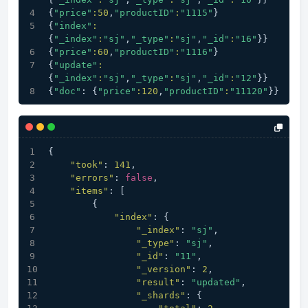
{
"price"
:
50
,
"productID"
:
"1115"
}
{
"index"
:
{
"_index"
:
"sj"
,
"_type"
:
"sj"
,
"_id"
:
"16"
}}
{
"price"
:
60
,
"productID"
:
"1116"
}
{
"update"
:
{
"_index"
:
"sj"
,
"_type"
:
"sj"
,
"_id"
:
"12"
}}
{
"doc"
: {
"price"
:
120
,
"productID"
:
"11120"
}}
{
"took"
:
141
,
"errors"
:
false
,
"items"
:
[
{
"index"
:
{
"_index"
:
"sj"
,
"_type"
:
"sj"
,
"_id"
:
"11"
,
"_version"
:
2
,
"result"
:
"updated"
,
"_shards"
:
{