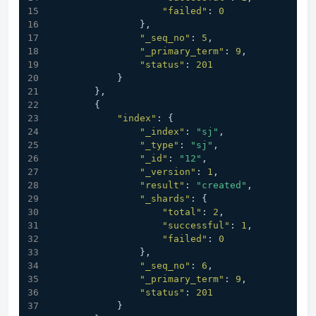
"failed"
:
0
}
,
"_seq_no"
:
5
,
"_primary_term"
:
9
,
"status"
:
201
}
}
,
{
"index"
:
{
"_index"
:
"sj"
,
"_type"
:
"sj"
,
"_id"
:
"12"
,
"_version"
:
1
,
"result"
:
"created"
,
"_shards"
:
{
"total"
:
2
,
"successful"
:
1
,
"failed"
:
0
}
,
"_seq_no"
:
6
,
"_primary_term"
:
9
,
"status"
:
201
}