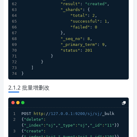
"result"
:
"created"
,
"_shards"
:
{
"total"
:
2
,
"successful"
:
1
,
"failed"
:
0
}
,
"_seq_no"
:
8
,
"_primary_term"
:
9
,
"status"
:
201
}
}
]
}
2.1.2 批量增删改
POST 
http:
/
/127.0.0.1:9200/sj
/sj/
_bulk
{
"delete"
:
{
"_index"
:
"sj"
,
"_type"
:
"sj"
,
"_id"
:
"11"
}}
{
"create"
:
{
"_index"
:
"sj"
,
"_type"
:
"sj"
,
"_id"
:
"10"
}}