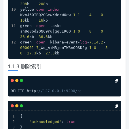
208
b    
208
b
yellow 
open
index
WvnJ6OIRQ2GGewXderW0ew 
1
1
4
0
16
kb    
16
kb
green  
open
 .tasks                          
sn8q8od2QNC9rujgg51RGQ 
1
0
8
0
36.6
kb  
36.6
kb
green  
open
 .kibana-event-
log
-
7.14
.
2
-
000001
7_
Wq_AiMRjemTW3nOOSD2g 
1
0
5
0
27.3
kb  
27.3
kb
1.1.3 删除索引
DELETE http:
//127.0.0.1:9200/sj
{
"acknowledged"
:
true
}