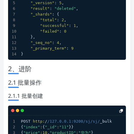
"_version"
:
5
,
"result"
:
"deleted"
,
"_shards"
:
{
"total"
:
2
,
"successful"
:
1
,
"failed"
:
0
}
,
"_seq_no"
:
4
,
"_primary_term"
:
9
}
2、进阶
2.1 批量操作
2.1.1 批量创建
POST 
http:
/
/127.0.0.1:9200/sj
/sj/
_bulk
{
"index"
:
{
"_id"
:
"11"
}}
{
"price"
:
10
,
"productID"
:
"华为"
}