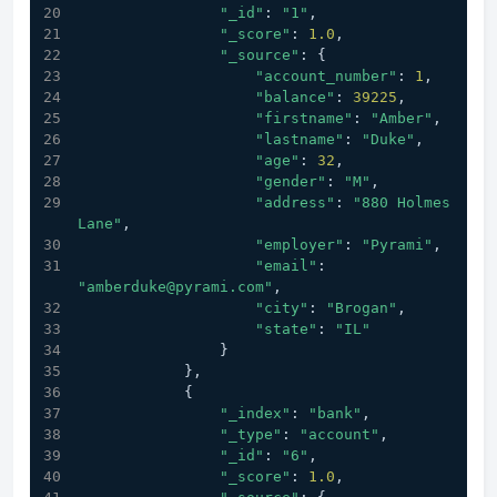
"_id"
: 
"1"
,
"_score"
: 
1.0
,
"_source"
: {
"account_number"
: 
1
,
"balance"
: 
39225
,
"firstname"
: 
"Amber"
,
"lastname"
: 
"Duke"
,
"age"
: 
32
,
"gender"
: 
"M"
,
"address"
: 
"880 Holmes 
Lane"
,
"employer"
: 
"Pyrami"
,
"email"
: 
"amberduke@pyrami.com"
,
"city"
: 
"Brogan"
,
"state"
: 
"IL"
                }
            },
            {
"_index"
: 
"bank"
,
"_type"
: 
"account"
,
"_id"
: 
"6"
,
"_score"
: 
1.0
,