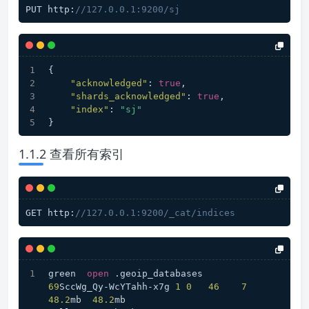
PUT http:
//127.0.0.1:9200/sj
{
"acknowledged"
:
true
,
"shards_acknowledged"
:
true
,
"index"
:
"sj"
}
1.1.2 查看所有索引
GET http:
//127.0.0.1:9200/_cat/indices
green  
open
 .geoip_databases                
69
SccWg_Qy-WcYTahh-x7g 
1
0
46
7
48.2
mb  
48.2
mb