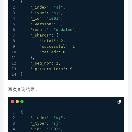
{
"_index"
:
"sj"
,
"_type"
:
"sj"
,
"_id"
:
"1001"
,
"_version"
:
3
,
"result"
:
"updated"
,
"_shards"
:
{
"total"
:
2
,
"successful"
:
1
,
"failed"
:
0
}
,
"_seq_no"
:
2
,
"_primary_term"
:
9
}
再次查询结果：
{
"_index"
:
"sj"
,
"_type"
:
"sj"
,
"_id"
:
"1001"
,