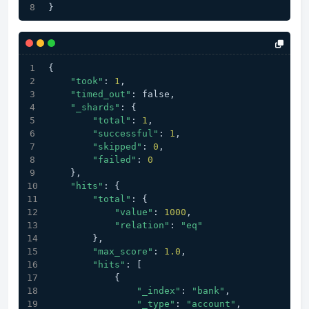
}
{
"took"
: 
1
,
"timed_out"
: false,
"_shards"
: {
"total"
: 
1
,
"successful"
: 
1
,
"skipped"
: 
0
,
"failed"
: 
0
    },
"hits"
: {
"total"
: {
"value"
: 
1000
,
"relation"
: 
"eq"
        },
"max_score"
: 
1.0
,
"hits"
: [
            {
"_index"
: 
"bank"
,
"_type"
: 
"account"
,