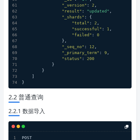
"_version"
:
2
,
"result"
:
"updated"
,
"_shards"
:
{
"total"
:
2
,
"successful"
:
1
,
"failed"
:
0
}
,
"_seq_no"
:
12
,
"_primary_term"
:
9
,
"status"
:
200
}
}
]
}
2.2 普通查询
2.2.1 数据导入
POST 