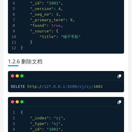
"_id"
:
"1001"
,
"_version"
:
4
,
"_seq_no"
:
3
,
"_primary_term"
:
9
,
"found"
:
true
,
"_source"
:
{
"title"
:
"锤子手机"
}
}
1.2.6 删除文档
DELETE 
http:
/
/127.0.0.1:9200/sj
/sj/
1001
{
"_index"
:
"sj"
,
"_type"
:
"sj"
,
"_id"
:
"1001"
,