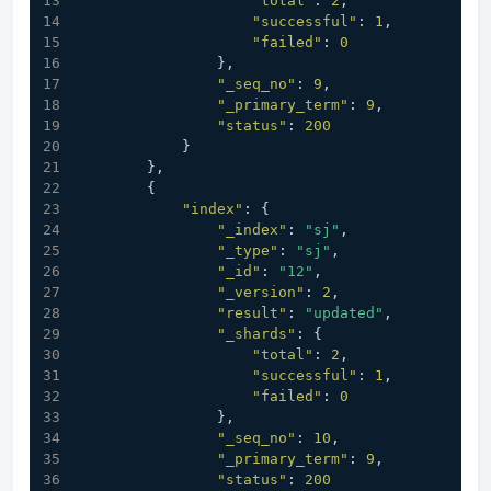
"total"
:
2
,
"successful"
:
1
,
"failed"
:
0
}
,
"_seq_no"
:
9
,
"_primary_term"
:
9
,
"status"
:
200
}
}
,
{
"index"
:
{
"_index"
:
"sj"
,
"_type"
:
"sj"
,
"_id"
:
"12"
,
"_version"
:
2
,
"result"
:
"updated"
,
"_shards"
:
{
"total"
:
2
,
"successful"
:
1
,
"failed"
:
0
}
,
"_seq_no"
:
10
,
"_primary_term"
:
9
,
"status"
:
200