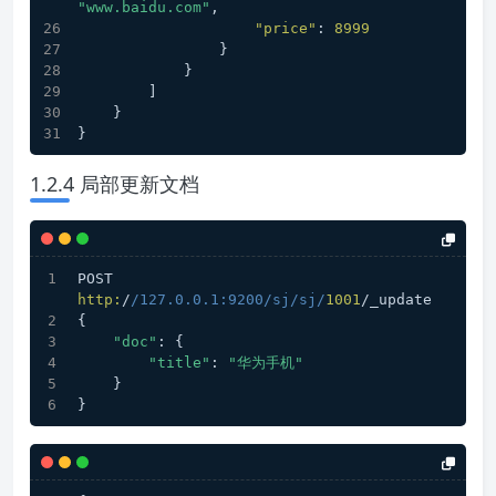
"www.baidu.com"
,
"price"
:
8999
}
}
]
}
}
1.2.4 局部更新文档
POST 
http:
/
/127.0.0.1:9200/sj
/sj/
1001
/_update
{
"doc"
: {
"title"
: 
"华为手机"
    }
}