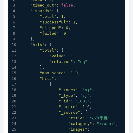
"timed_out"
:
false
,
"_shards"
:
{
"total"
:
1
,
"successful"
:
1
,
"skipped"
:
0
,
"failed"
:
0
}
,
"hits"
:
{
"total"
:
{
"value"
:
1
,
"relation"
:
"eq"
}
,
"max_score"
:
1.0
,
"hits"
:
[
{
"_index"
:
"sj"
,
"_type"
:
"sj"
,
"_id"
:
"1001"
,
"_score"
:
1.0
,
"_source"
:
{
"title"
:
"小米手机"
,
"catagory"
:
"xiaomi"
,
"images"
: