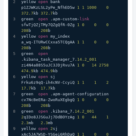
yellow 
open
 bank                            
p1ZJWKzLSL2yPe_NfhED5w 
1
1
1000
0
372.7
kb 
372.7
kb
green  
open
 .apm-custom-
link
sfwTjQZjTMy7QZgQfR-0Zg 
1
0
0
0
208
b    
208
b
yellow 
open
 my_index                        
a_wq-ITURwCCxxa5TCQgAA 
1
1
0
0
208
b    
208
b
green  
open
.kibana_task_manager_7.
14.2_001
zi4N4a88S5uJC3JDjRvu7A 
1
0
14
2758
474.9
kb 
474.9
kb
yellow 
open
 sj                              
Frku6z9qQ-ih4cNV-CcyiQ 
1
1
1
2
17.7
kb  
17.7
kb
green  
open
 .apm-agent-configuration        
cv7NcBeERa-ZwoRuXEgbgQ 
1
0
0
0
208
b    
208
b
green  
open
 .kibana_7.
14.2_001
2
qIDo8JJSGuJj7DdBOYzAg 
1
0
44
1
2.3
mb   
2.3
mb
yellow 
open
2
sj                             
xAc5JA7WSD-YSGei6RhDaQ 
1
1
0
0