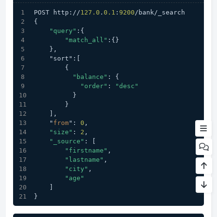
POST http://
127.0
.
0.1
:
9200
/bank/_search
{
"query"
:{
"match_all"
:{}
    },
    "sort":[
        {
"balance"
: {
一、简介和安装
"order"
: 
"desc"
          }  
二、相关概念
        }
    ],
三、基本使用
    "
from
": 
0
,
"size"
: 
2
,
"_source"
: [
"firstname"
,
"lastname"
,
"city"
,
"age"
    ]
}