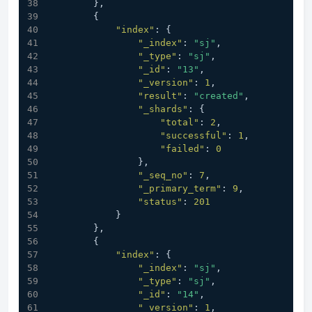
}
,
{
"index"
:
{
"_index"
:
"sj"
,
"_type"
:
"sj"
,
"_id"
:
"13"
,
"_version"
:
1
,
"result"
:
"created"
,
"_shards"
:
{
"total"
:
2
,
"successful"
:
1
,
"failed"
:
0
}
,
"_seq_no"
:
7
,
"_primary_term"
:
9
,
"status"
:
201
}
}
,
{
"index"
:
{
"_index"
:
"sj"
,
"_type"
:
"sj"
,
"_id"
:
"14"
,
"_version"
:
1
,