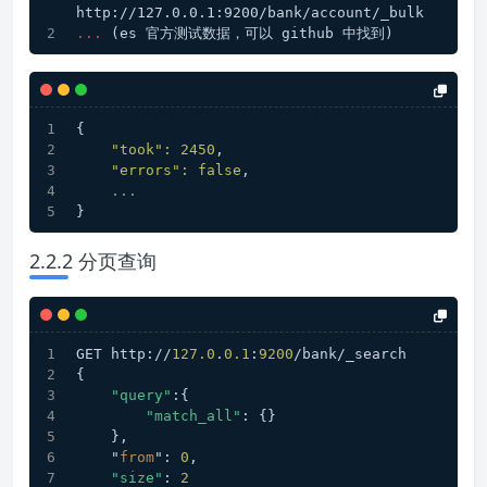
http://127.0.0.1:9200/bank/account/_bulk
...
(es 官方测试数据，可以 github 中找到)
{
"took":
2450
,
"errors":
false
,
...
}
2.2.2 分页查询
GET http://
127.0
.
0.1
:
9200
/bank/_search
{
"query"
:{
"match_all"
: {}
    },
    "
from
": 
0
,
"size"
: 
2