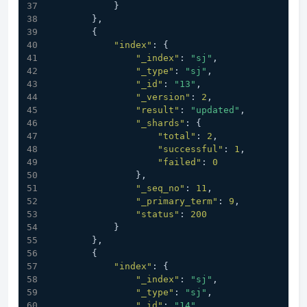
}
}
,
{
"index"
:
{
"_index"
:
"sj"
,
"_type"
:
"sj"
,
"_id"
:
"13"
,
"_version"
:
2
,
"result"
:
"updated"
,
"_shards"
:
{
"total"
:
2
,
"successful"
:
1
,
"failed"
:
0
}
,
"_seq_no"
:
11
,
"_primary_term"
:
9
,
"status"
:
200
}
}
,
{
"index"
:
{
"_index"
:
"sj"
,
"_type"
:
"sj"
,
"_id"
:
"14"
,