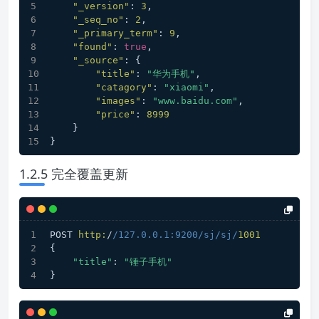
"_version"
:
3
,
"_seq_no"
:
2
,
"_primary_term"
:
9
,
"found"
:
true
,
"_source"
:
{
"title"
:
"华为手机"
,
"catagory"
:
"xiaomi"
,
"images"
:
"www.baidu.com"
,
"price"
:
8999
}
}
1.2.5 完全覆盖更新
POST 
http:
/
/127.0.0.1:9200/sj
/sj/
1001
{
"title"
: 
"锤子手机"
}