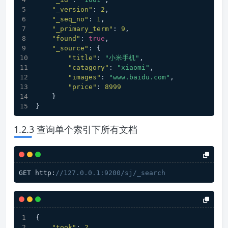
"_version"
:
2
,
"_seq_no"
:
1
,
"_primary_term"
:
9
,
"found"
:
true
,
"_source"
:
{
"title"
:
"小米手机"
,
"catagory"
:
"xiaomi"
,
"images"
:
"www.baidu.com"
,
"price"
:
8999
}
}
1.2.3 查询单个索引下所有文档
GET http:
//127.0.0.1:9200/sj/_search
{
"took"
:
2
,