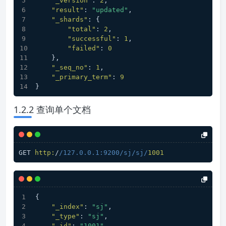
"_version"
:
2
,
"result"
:
"updated"
,
"_shards"
:
{
"total"
:
2
,
"successful"
:
1
,
"failed"
:
0
}
,
"_seq_no"
:
1
,
"_primary_term"
:
9
}
1.2.2 查询单个文档
GET 
http:
/
/127.0.0.1:9200/sj
/sj/
1001
{
"_index"
:
"sj"
,
"_type"
:
"sj"
,
"_id"
:
"1001"
,