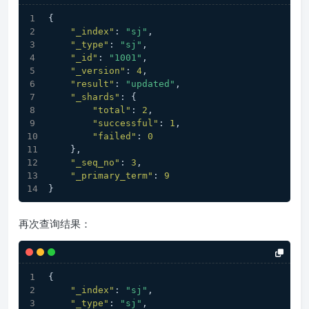
{
"_index"
:
"sj"
,
"_type"
:
"sj"
,
"_id"
:
"1001"
,
"_version"
:
4
,
"result"
:
"updated"
,
"_shards"
:
{
"total"
:
2
,
"successful"
:
1
,
"failed"
:
0
}
,
"_seq_no"
:
3
,
"_primary_term"
:
9
}
再次查询结果：
{
"_index"
:
"sj"
,
"_type"
:
"sj"
,