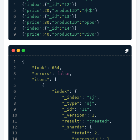
{
"index"
:
{
"_id"
:
"12"
}}
{
"price"
:
20
,
"productID"
:
"小米"
}
{
"index"
:
{
"_id"
:
"13"
}}
{
"price"
:
30
,
"productID"
:
"oppo"
}
{
"index"
:
{
"_id"
:
"14"
}}
{
"price"
:
40
,
"productID"
:
"vivo"
}
{
"took"
:
654
,
"errors"
:
false
,
"items"
:
[
{
"index"
:
{
"_index"
:
"sj"
,
"_type"
:
"sj"
,
"_id"
:
"11"
,
"_version"
:
1
,
"result"
:
"created"
,
"_shards"
:
{
"total"
:
2
,
"successful"
:
1
,