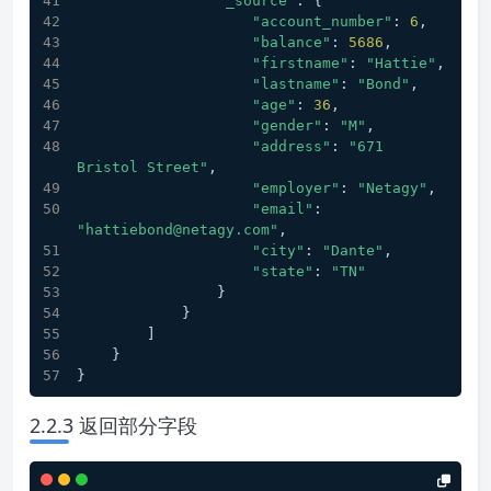
"_source"
: {
"account_number"
: 
6
,
"balance"
: 
5686
,
"firstname"
: 
"Hattie"
,
"lastname"
: 
"Bond"
,
"age"
: 
36
,
"gender"
: 
"M"
,
"address"
: 
"671 
Bristol Street"
,
"employer"
: 
"Netagy"
,
"email"
: 
"hattiebond@netagy.com"
,
"city"
: 
"Dante"
,
"state"
: 
"TN"
                }
            }
        ]
    }
}
2.2.3 返回部分字段