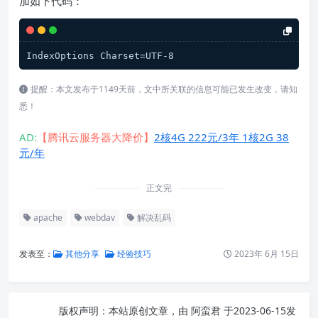
加如下代码：
IndexOptions Charset=UTF-8
提醒：本文发布于1149天前，文中所关联的信息可能已发生改变，请知
悉！
AD:
【腾讯云服务器大降价】
2核4G 222元/3年 1核2G 38
元/年
正文完
apache
webdav
解决乱码
发表至：
其他分享
经验技巧
2023年 6月 15日
版权声明：
本站原创文章，由
阿蛮君
于2023-06-15发