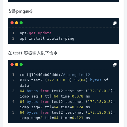
安装ping命令
apt
-
get
update
apt install iputils
-
ping
在 test1 容器输入以下命令
root@19440cb02ddd:/
# ping test2
PING test2 (
172.18
.0
.3
) 
56
(
84
) 
bytes
 of 
data.
64
bytes
from
 test2.test-net (
172.18
.0
.3
): 
icmp_seq=
1
 ttl=
64
 time=
0.078
 ms
64
bytes
from
 test2.test-net (
172.18
.0
.3
): 
icmp_seq=
2
 ttl=
64
 time=
0.124
 ms
64
bytes
from
 test2.test-net (
172.18
.0
.3
): 
icmp_seq=
3
 ttl=
64
 time=
0.121
 ms