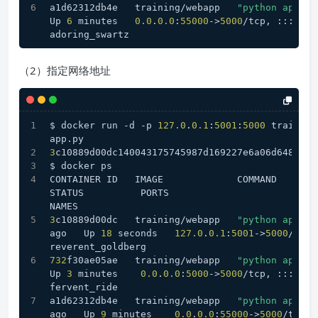
a1d62312db4e   training/webapp   
"python app.py
Up 
6
 minutes   
0.0
.
0.0
:
55000
->
5000
/tcp, :::
5500
adoring_swartz
（2）指定网络地址
$ docker run -d -p 
127.0
.
0.1
:
5001
:
5000
 training
app.py
3
c10889d00dc140043175745987d169227e6a06d648a9de
$ docker ps
CONTAINER ID   IMAGE             COMMAND           CREA
STATUS          PORTS                                         
NAMES
3
c10889d00dc   training/webapp   
"python app.py
ago   Up 
18
 seconds   
127.0
.
0.1
:
5001
->
5000
/tcp                      
reverent_goldberg
732
f30ae05ae   training/webapp   
"python app.py
Up 
3
 minutes    
0.0
.
0.0
:
5000
->
5000
/tcp, :::
5000
fervent_ride
a1d62312db4e   training/webapp   
"python app.py
ago   Up 
9
 minutes    
0.0
.
0.0
:
55000
->
5000
/tcp, 