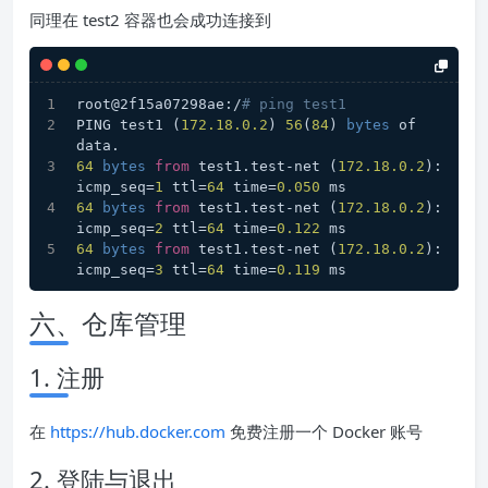
同理在 test2 容器也会成功连接到
root@2f15a07298ae:/
# ping test1
PING test1 (
172.18
.0
.2
) 
56
(
84
) 
bytes
 of 
data.
64
bytes
from
 test1.test-net (
172.18
.0
.2
): 
icmp_seq=
1
 ttl=
64
 time=
0.050
 ms
64
bytes
from
 test1.test-net (
172.18
.0
.2
): 
icmp_seq=
2
 ttl=
64
 time=
0.122
 ms
64
bytes
from
 test1.test-net (
172.18
.0
.2
): 
icmp_seq=
3
 ttl=
64
 time=
0.119
 ms
六、仓库管理
1. 注册
在
https://hub.docker.com
免费注册一个 Docker 账号
2. 登陆与退出