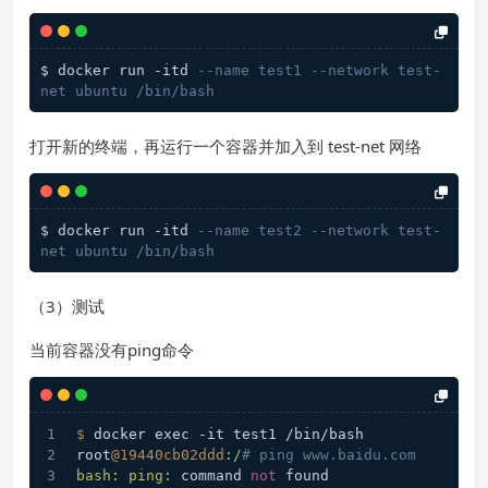
$ docker run -itd 
--name test1 --network test-
net ubuntu /bin/bash
打开新的终端，再运行一个容器并加入到 test-net 网络
$ docker run -itd 
--name test2 --network test-
net ubuntu /bin/bash
（3）测试
当前容器没有ping命令
$ 
docker exec -it test1 /bin/bash
root
@19440cb02ddd
:/
# ping www.baidu.com
bash:
ping:
 command 
not
 found