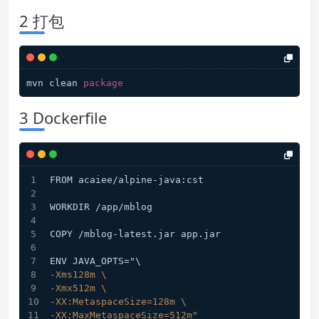
2 打包
mvn clean 
package
3 Dockerfile
FROM acaiee/alpine-java:cst
WORKDIR /app/mblog
COPY /mblog-latest.jar app.jar
ENV JAVA_OPTS="\
-Xms128m \
-Xmx512m \
-XX:MetaspaceSize=128m \
-XX:MaxMetaspaceSize=512m"