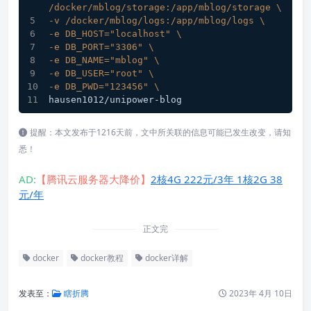
/docker/mblog/storage:/app/mblog/storage \
-v /docker/mblog/logs:/app/mblog/logs \
-e DB_HOST="localhost" \
-e DB_PORT="3306" \
-e DB_NAME="mblog" \
-e DB_USER="root" \
-e DB_PWD="123456" \
hausen1012/unipower-blog
提醒：本文发布于1216天前，文中所关联的信息可能已发生改变，请知
悉！
AD:
【腾讯云服务器大降价】
2核4G 222元/3年 1核2G 38
元/年
正文完
docker
docker教程
docker详解
发表至：
瞎折腾
2023年 4月 10日