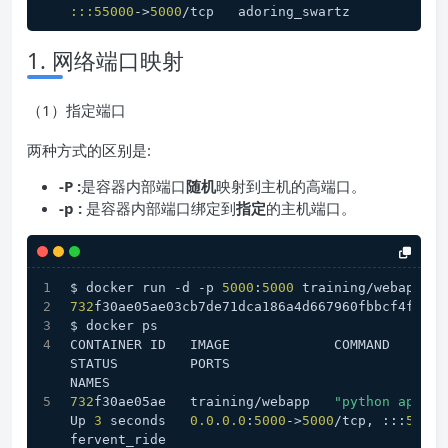
:
:
:
55000
->
5000
/tcp   adoring_swartz
1. 网络端口映射
（1）指定端口
两种方式的区别是:
-P :
是容器内部端口
随机
映射到主机的高端口。
-p :
是容器内部端口绑定到
指定
的主机端口。
$ docker run -d -p 
5000
:
5000
 training/webapp py
732
f30ae05ae03cb7de71dca186a4d667960fbbcf4f417d
$ docker ps
CONTAINER ID   IMAGE             COMMAND           CRE
STATUS         PORTS                                         
NAMES
732
f30ae05ae   training/webapp   
"python app.py
Up 
3
 seconds   
0.0
.
0.0
:
5000
->
5000
/tcp, :::
5000
-
fervent_ride