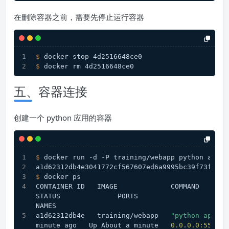
在删除容器之前，需要先停止运行容器
$ 
docker stop 4d2516648ce0
$ 
docker rm 4d2516648ce0
五、容器连接
创建一个 python 应用的容器
$ 
docker run -d -P training/webapp python app.p
a1d62312db4e3041772cf567607ed6a9995bc39f73f8990
$ 
docker ps
CONTAINER ID   IMAGE             COMMAND           CREATED
STATUS              PORTS                                         
NAMES
a1d62312db4e   training/webapp   
"python app.py
minute ago   Up About a minute   
0.0
.
0.0
:
55000
-