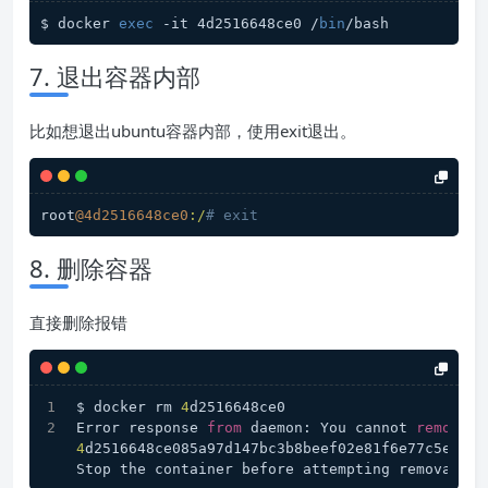
$ docker 
exec
 -it 4d2516648ce0 /
bin
/bash
7. 退出容器内部
比如想退出ubuntu容器内部，使用exit退出。
root
@4d2516648ce0
:/
# exit
8. 删除容器
直接删除报错
$ docker rm 
4
d2516648ce0
Error response 
from
 daemon: You cannot 
remove
4
d2516648ce085a97d147bc3b8beef02e81f6e77c5ea2a0
Stop the container before attempting removal 
or