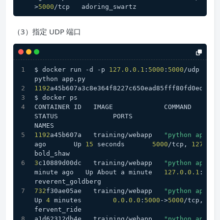
>
5000
/tcp   adoring_swartz
（3）指定 UDP 端口
$ docker run -d -p 
127.0
.
0.1
:
5000
:
5000
/udp trai
python app.py
1192
a45b607a3c8e364f8227c650ead85fff80fd0edb794
$ docker ps
CONTAINER ID   IMAGE             COMMAND           CREATED
STATUS              PORTS                                         
NAMES
1192
a45b607a   training/webapp   
"python app.py
ago       Up 
15
 seconds       
5000
/tcp, 
127.0
.
0
bold_shaw
3
c10889d00dc   training/webapp   
"python app.py
minute ago   Up About a minute   
127.0
.
0.1
:
5001
reverent_goldberg
732
f30ae05ae   training/webapp   
"python app.py
Up 
4
 minutes        
0.0
.
0.0
:
5000
->
5000
/tcp, :::
fervent_ride
a1d62312db4e   training/webapp   
"python app.py