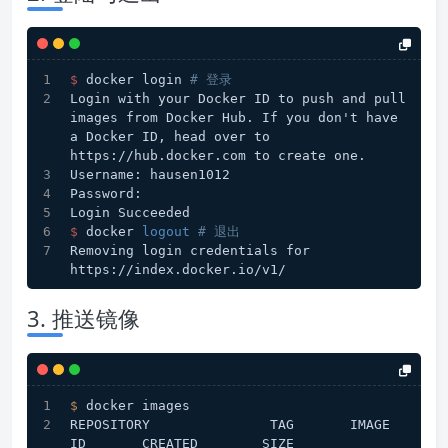
$ 
docker login 
# 登录
Login with your Docker ID to push and pull 
images from Docker Hub. If you don't have 
a Docker ID, head over to 
https://hub.docker.com to create one.
Username: hausen1012
Password:
Login Succeeded
$ 
docker 
logout
# 退出
Removing login credentials for 
https://index.docker.io/v1/
3. 推送镜像
$ 
docker images 
REPOSITORY               TAG       IMAGE 
ID       CREATED        SIZE