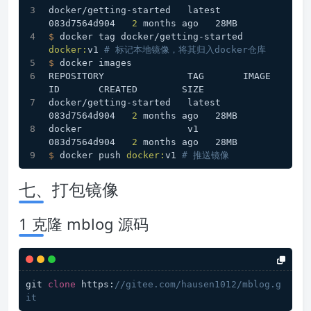
docker/getting-started   latest    
083d7564d904   
2
 months ago   28MB
$ 
docker tag docker/getting-started 
docker:
v1 
# 标记本地镜像，将其归入docker仓库
$ 
docker images 
REPOSITORY               TAG       IMAGE 
ID       CREATED        SIZE
docker/getting-started   latest    
083d7564d904   
2
 months ago   28MB
docker                   v1        
083d7564d904   
2
 months ago   28MB
$ 
docker push 
docker:
v1 
# 推送镜像
七、打包镜像
1 克隆 mblog 源码
git 
clone
 https:
//gitee.com/hausen1012/mblog.g
it