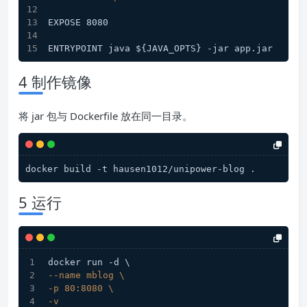
EXPOSE 8080
ENTRYPOINT java ${JAVA_OPTS} -jar app.jar
4 制作镜像
将 jar 包与 Dockerfile 放在同一目录。
docker build -t hausen1012/unipower-blog .
5 运行
docker run -d \
--name mblog \
-p 80:8080 \
-v 