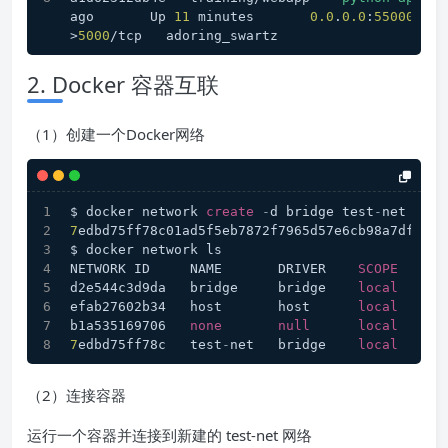
ago       Up 
11
 minutes       
0.0
.
0.0
:
55000
->
50
>
5000
/tcp   adoring_swartz
2. Docker 容器互联
（1）创建一个Docker网络
$ docker network 
create
-
d bridge test
-
net
7
edbd75ff78c01ad5f5eb7872f7965d57e6cb98a7df80dc
$ docker network ls
NETWORK ID     NAME       DRIVER    
SCOPE
d2e544c3d9da   bridge     bridge    
local
efab27602b34   host       host      
local
b1a535169706   
none
null
local
7
edbd75ff78c   test
-
net   bridge    
local
（2）连接容器
运行一个容器并连接到新建的 test-net 网络