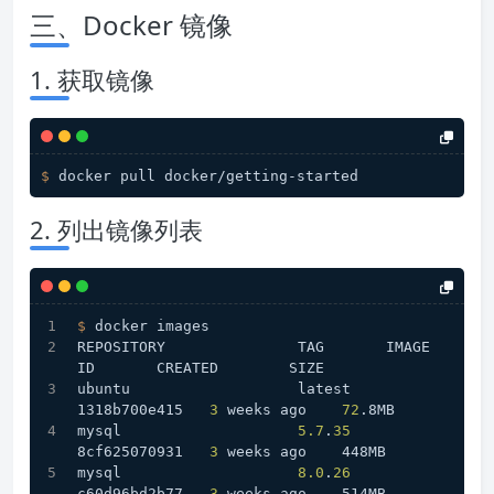
三、Docker 镜像
1. 获取镜像
$ 
docker pull docker/getting-started
2. 列出镜像列表
$ 
docker images
REPOSITORY               TAG       IMAGE 
ID       CREATED        SIZE
ubuntu                   latest    
1318b700e415   
3
 weeks ago    
72
.8MB
mysql                    
5.7
.
35
8cf625070931   
3
 weeks ago    448MB
mysql                    
8.0
.
26
c60d96bd2b77   
3
 weeks ago    514MB