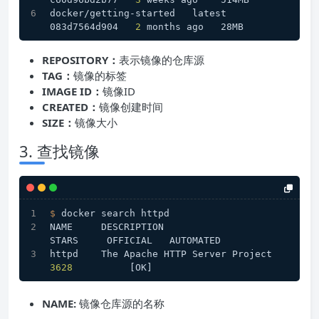
docker/getting-started   latest    
083d7564d904   
2
 months ago   28MB
REPOSITORY：
表示镜像的仓库源
TAG：
镜像的标签
IMAGE ID：
镜像ID
CREATED：
镜像创建时间
SIZE：
镜像大小
3. 查找镜像
$ 
docker search httpd
NAME     DESCRIPTION                                  
STARS     OFFICIAL   AUTOMATED
httpd    The Apache HTTP Serv
3628
          [OK]
NAME:
镜像仓库源的名称