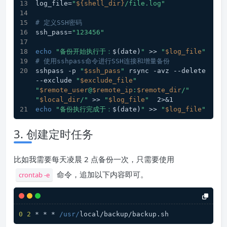
log_file=
"
${shell_dir}
/file.log"
# 定义SSH密码
ssh_pass=
"123456"
echo
"备份开始执行于：
$(date)
"
 >> 
"
$log_file
"
# 使用sshpass命令进行SSH连接和增量备份
sshpass -p 
"
$ssh_pass
"
 rsync -avz --delete 
--exclude 
"
$exclude_file
"
"
$remote_user
@
$remote_ip
:
$remote_dir
/"
"
$local_dir
/"
 >> 
"
$log_file
"
  2>&1
echo
"备份执行完成于：
$(date)
"
 >> 
"
$log_file
"
3. 创建定时任务
比如我需要每天凌晨 2 点备份一次，只需要使用
命令，追加以下内容即可。
crontab -e
0
2
 * * * 
/usr/
local/backup/backup.
sh