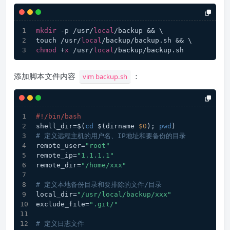
mkdir
 -p /usr/
local
/backup && \
touch /usr/
local
/backup/backup.sh && \
chmod
 +
x
 /usr/
local
/backup/backup.sh
添加脚本文件内容
：
vim backup.sh
#!/bin/bash
shell_dir=$(
cd
 $(dirname 
$0
); 
pwd
)
# 定义远程主机的用户名、IP地址和要备份的目录
remote_user=
"root"
remote_ip=
"1.1.1.1"
remote_dir=
"/home/xxx"
# 定义本地备份目录和要排除的文件/目录
local_dir=
"/usr/local/backup/xxx"
exclude_file=
".git/"
# 定义日志文件