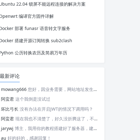
Ubuntu 22.04 锁屏不能远程连接的解决方案
使用 dd 命令进行镜像的备份和还原，
这种方式可行，但是耗时实在过长。于
是想着如果系统支持快照还原就好了，
Openwrt 编译官方固件详解
之前确实也有...
Docker 部署 funasr 语音转文字服务
Docker 搭建开源订阅转换 sub2clash
Python 公历转换农历及简易万年历
最新评论
mowang666
您好，因业务需要，网站地址发生变更，信息如下： 网站名称: 新锐博客 网站地址: https://blog.xrbk.cn 网站图标: https://blog.xrbk.cn/favicon.png 网站描述: 记录学习与分享资源 RSS地址：https://blog.xrbk.cn/atom.xml 请您及时更新，给你带来的不便敬请谅解
阿蛮君
这个我倒是没试过
坏比弓长
没有办法在开启JWT的情况下调用吗？
阿蛮君
现在我也不清楚了，好久没折腾这了，不好意思哈，现在用的tailscale
jarywj
博主，我用你的教程搭建好了服务器，建好了网络，但是客户端在替换planet文件后，加入了网络，服务器上看不到这个加入的客户端，这是为什么呢？
au
好的好的，感谢回复！