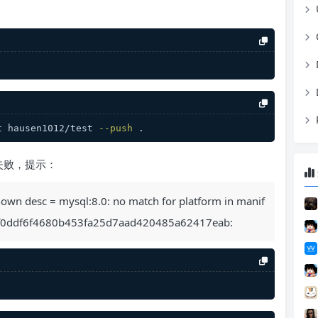
t hausen1012/test 
--push
 .
建失败，提示：
nknown desc = mysql:8.0: no match for platform in manif
f0ddf6f4680b453fa25d7aad420485a62417eab: