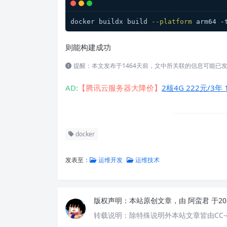
docker buildx build 
--platform
 arm64 -
则能构建成功
提醒：本文发布于1464天前，文中所关联的信息可能已
AD:
【腾讯云服务器大降价】
2核4G 222元/3年 
docker
发表至：
运维开发
运维技术
版权声明：
本站原创文章，由
阿蛮君
于20
转载说明：
除特殊说明外本站文章皆由CC-