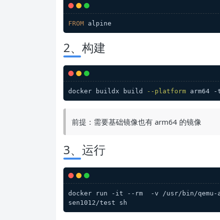
FROM
 alpine
2、构建
docker buildx build 
--platform
 arm64 -
前提：需要基础镜像也有 arm64 的镜像
3、运行
docker run -it --rm  -v /usr/bin/qemu-
sen1012/test sh