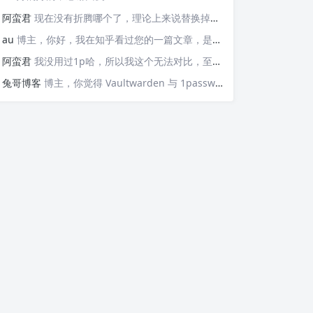
阿蛮君
现在没有折腾哪个了，理论上来说替换掉那些api就可以检测，https://v6.ident.me, https://6.ipw.cn, https://v6.yinghualuo.cn/bejson，不过我没有试过不知道行不行。我现在是用ddns-go这款工具。动态解析域名，并且可以触发webhook给我发送邮件的
au
博主，你好，我在知乎看过您的一篇文章，是关于使用Docker部署容器监控公网IP变动并主动发送邮件的“https://zhuanlan.zhihu.com/p/568074329”这篇文章，我想问的是，这个可以监控IPv6的变化并发送邮件嘛？因为我现在测试了，它只能发送IPv4的，请问如果要添加IPv6的变化，我该如何操作呢？谢谢您！
阿蛮君
我没用过1p哈，所以我这个无法对比，至少Vaultwarden我用了一两年感觉还不错
兔哥博客
博主，你觉得 Vaultwarden 与 1password 比哪个好用？我个人一直在用付费版的 1password，但最近也想自建试试Vaultwarden，又担心用不惯。