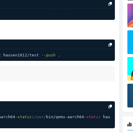
t hausen1012/test 
--push
 .
aarch64-
static
:
/usr/
bin/qemu-aarch64-
static
 hau