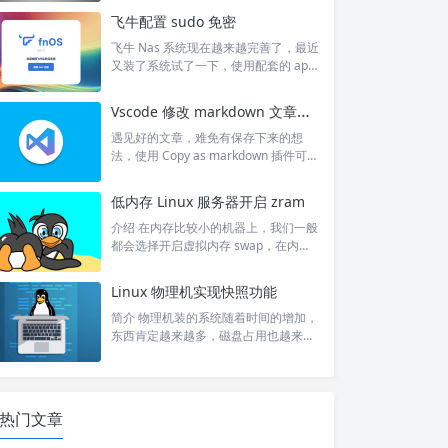
er 对容器的管理和操作基本都是通过 c
飞牛配置 sudo 免密
ontainerd 完成的。Containerd 是一个
工业级标准的容器运行时，它强调简单
飞牛 Nas 系统现在越来越完善了，最近
性、健壮性和可移植性。Containerd
又装了系统试了一下，使用配套的 app
可以在宿主机中管理完整的容器生命周
体验非常不错。现在准备使用飞牛做主
期：容器镜像的传输和存储、容器的执
力，但是还是要注意数据备份。 虽然功
Vscode 修改 markdown 文章的技巧
行和管理、存储和网络等。详细...
能很完善了，但是还免不了有一些操作
需要 ssh 进行操作，不想每次都输入密
遇见好的文章，难免有保存下来的想
码，于是就想使用 sudo 免密运行。 首
法，使用 Copy as markdown 插件可以
先执行命令 sudo visudo，如果习惯使
很方便地复制 markdown 格式。但
用 vim，可以使用命令 sudo EDITOR=v
是，有时候复制下来地文章可能需要很
低内存 Linux 服务器开启 zram
im visudo。 在 %Admi...
多处理才符合自己的意思，所以总结了
一些快速修改格式的方法。 温馨提示：
介绍 在内存比较小的机器上，我们一般
如果是完全的复制，而没有自己的东
都会选择开启虚拟内存 swap，在内存
西，最好是留下原文链接哈。 1. 文章带
不足时将部分数据写入磁盘。这种方式
内链 这类情况一般是文章或者标题内容
增加了内存，但是硬盘的访问速度比较
Linux 物理机实现快照功能
带有链接的情况，并且一般为内链。当
慢。教程：Linux 创建和释放 swap 分
然，如果文章带的链接不是博客的...
区 - 阿蛮君博客 而 zram 是 Linux 内核
简介 物理机装的系统随着时间的增加，
提供的一种压缩内存块设备技术，相当
东西肯定越来越多，磁盘占用也越来越
于在内存里开一个 “压缩的硬盘”，数据
大，想要清理这些内容变回一个干净的
压缩后占用更少的物理内存，从而增加
系统是一件不容易的事情，Linux 上也
可用内存容量。但是，压缩和解压操作
是如此。而虚拟机则可以为刚装好的系
更吃 CPU 资源...
统创建一个快照，无论后面在系统内进
热门文章
行任何操作都可以通过快照进行快速复
原系统。 经过一方摸索，最开始是准备