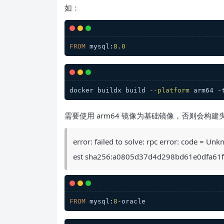
如：
FROM
 mysql:
8.0
docker buildx build 
--platform
 arm64 -
需要使用 arm64 镜像为基础镜像，否则会构
error: failed to solve: rpc error: code = U
est sha256:a0805d37d4d298bd61e0dfa61
FROM
 mysql:
8
-oracle