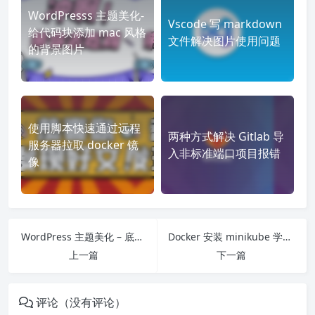
WordPresss 主题美化-
Vscode 写 markdown
给代码块添加 mac 风格
文件解决图片使用问题
的背景图片
使用脚本快速通过远程
两种方式解决 Gitlab 导
服务器拉取 docker 镜
入非标准端口项目报错
像
WordPress 主题美化 – 底部菜单美化
Docker 安装 minikube 学习 k8s
上一篇
下一篇
评论（没有评论）