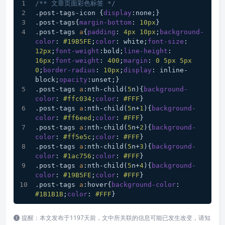
/** 文章页面彩色标签 */
.post-tags-icon
 {
display
:none;}
.post-tags
{
margin-bottom
: 
10px
}
.post-tags
a
{
padding
: 
4px
10px
;
background-
color
: 
#19B5FE
;
color
: white;
font-size
: 
12px
;
font-weight
:bold;
line-height
: 
16px
;
font-weight
: 
400
;
margin
: 
0
5px
5px
0
;
border-radius
: 
10px
;
display
: inline-
block;
opacity
:unset;}
.post-tags
a
:nth-child
(
5
n){
background-
color
: 
#ffc034
;
color
: 
#FFF
}
.post-tags
a
:nth-child
(
5
n+
1
){
background-
color
: 
#ff6eed
;
color
: 
#FFF
}
.post-tags
a
:nth-child
(
5
n+
2
){
background-
color
: 
#ff5e5c
;
color
: 
#FFF
}
.post-tags
a
:nth-child
(
5
n+
3
){
background-
color
: 
#1ac756
;
color
: 
#FFF
}
.post-tags
a
:nth-child
(
5
n+
4
){
background-
color
: 
#19B5FE
;
color
: 
#FFF
}
.post-tags
a
:hover
{
background-color
: 
#1B1B1B
;
color
: 
#FFF
}
提醒：本文发布于1197天前，文中所关联的信息可能已发生改变，请知