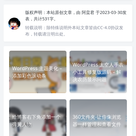
版权声明：
本站原创文章，由
阿蛮君
于2023-03-30发
表，共计531字。
转载说明：
除特殊说明外本站文章皆由CC-4.0协议发
布，转载请注明出处。
WordPress 太空人手表
WordPress 主题美化 –
小工具修复版源码 – 解
添加彩色滚动条
决农历显示问题
给博客右下角添加一个
360文件夹-让你像浏览
弹簧人物
器一样管理和查看文件