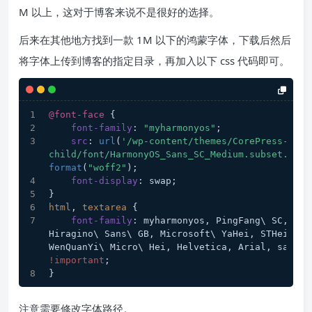
M 以上，这对于博客来说不是很好的选择。
后来在其他地方找到一款 1M 以下的鸿蒙字体，下载后然后
将字体上传到博客的指定目录，再加入以下 css 代码即可。
@font-face
 {
font-family
: 
"myharmonyos"
;
src
: 
url
(
'/wp-content/themes/CorePress-Pro-
child/font/HarmonyOS_Sans_SC_Medium.subset.woff
format
(
"woff2"
);
font-display
: swap;
}
html
, 
textarea
 {
font-family
: myharmonyos, PingFang\ SC, 
Hiragino\ Sans\ GB, Microsoft\ YaHei, STHeiti, 
!important
;
}
注意需要修改字体路径。