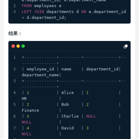
FROM
 employees e
LEFT
JOIN
 departments d 
ON
 e.department_id 
=
 d.department_id;
结果：
+
-------------+---------+--------------+--
--------------+
|
 employee_id 
|
 name    
|
 department_id
|
department_name
|
+
-------------+---------+--------------+--
--------------+
|
1
|
 Alice   
|
1
|
HR             
|
|
2
|
 Bob     
|
2
|
Finance        
|
|
3
|
 Charlie 
|
NULL
|
NULL
|
|
4
|
 David   
|
3
|
NULL
|