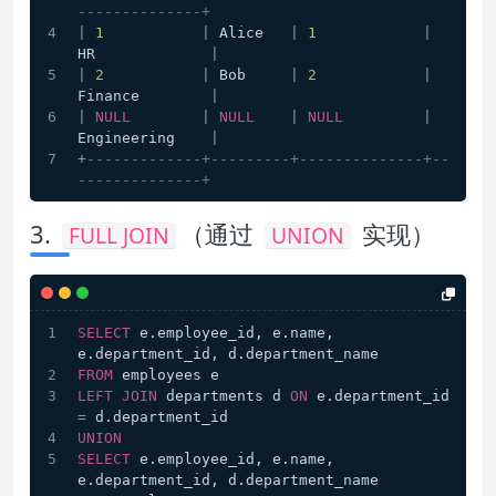
--------------+
|
1
|
 Alice   
|
1
|
HR             
|
|
2
|
 Bob     
|
2
|
Finance        
|
|
NULL
|
NULL
|
NULL
|
Engineering    
|
+
-------------+---------+--------------+--
--------------+
3.
（通过
实现）
FULL JOIN
UNION
SELECT
 e.employee_id, e.name, 
e.department_id, d.department_name
FROM
 employees e
LEFT
JOIN
 departments d 
ON
 e.department_id 
=
 d.department_id
UNION
SELECT
 e.employee_id, e.name, 
e.department_id, d.department_name