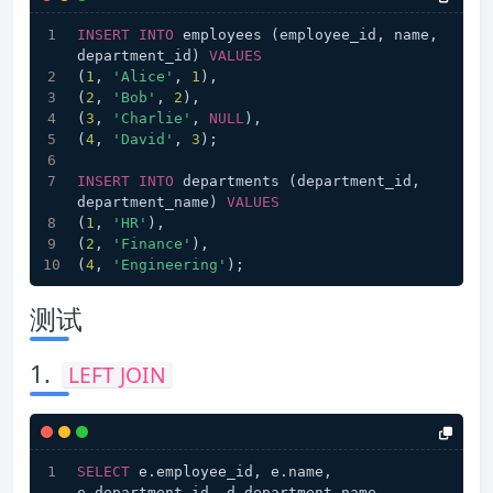
INSERT
INTO
 employees (employee_id, name, 
department_id) 
VALUES
(
1
, 
'Alice'
, 
1
),
(
2
, 
'Bob'
, 
2
),
(
3
, 
'Charlie'
, 
NULL
),
(
4
, 
'David'
, 
3
);
INSERT
INTO
 departments (department_id, 
department_name) 
VALUES
(
1
, 
'HR'
),
(
2
, 
'Finance'
),
(
4
, 
'Engineering'
);
测试
1.
LEFT JOIN
SELECT
 e.employee_id, e.name, 
e.department_id, d.department_name