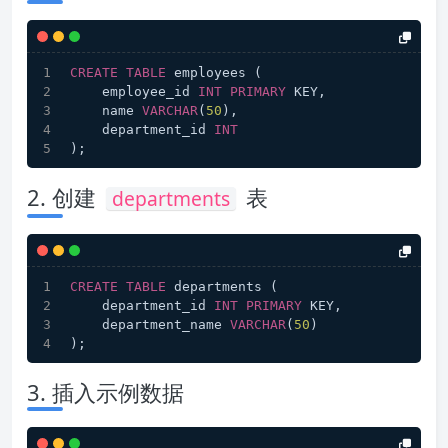
CREATE
TABLE
 employees (
    employee_id 
INT
PRIMARY
 KEY,
    name 
VARCHAR
(
50
),
    department_id 
INT
);
2. 创建
表
departments
CREATE
TABLE
 departments (
    department_id 
INT
PRIMARY
 KEY,
    department_name 
VARCHAR
(
50
)
);
3. 插入示例数据