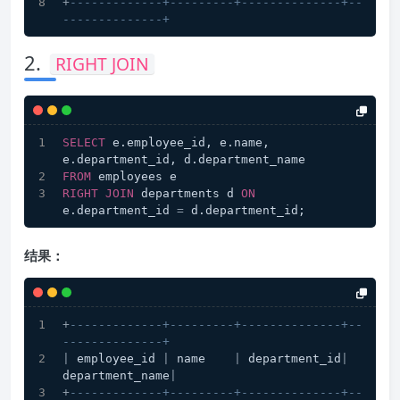
+
-------------+---------+--------------+--
--------------+
2.
RIGHT JOIN
SELECT
 e.employee_id, e.name, 
e.department_id, d.department_name
FROM
 employees e
RIGHT
JOIN
 departments d 
ON
e.department_id 
=
 d.department_id;
结果：
+
-------------+---------+--------------+--
--------------+
|
 employee_id 
|
 name    
|
 department_id
|
department_name
|
+
-------------+---------+--------------+--