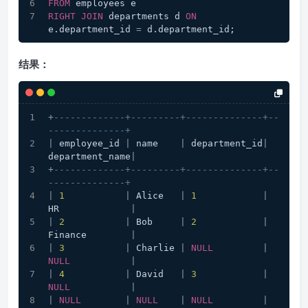
FROM
 employees e
RIGHT
JOIN
 departments d 
ON
e.department_id 
=
 d.department_id;
结果：
+
-------------+---------+--------------+--
--------------+
|
 employee_id 
|
 name    
|
 department_id
|
department_name
|
+
-------------+---------+--------------+--
--------------+
|
1
|
 Alice   
|
1
|
HR             
|
|
2
|
 Bob     
|
2
|
Finance        
|
|
3
|
 Charlie 
|
NULL
|
NULL
|
|
4
|
 David   
|
3
|
NULL
|
|
NULL
|
NULL
|
NULL
|