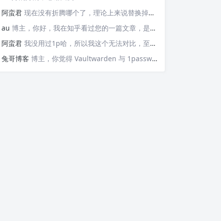
阿蛮君
现在没有折腾哪个了，理论上来说替换掉那些api就可以检测，https://v6.ident.me, https://6.ipw.cn, https://v6.yinghualuo.cn/bejson，不过我没有试过不知道行不行。我现在是用ddns-go这款工具。动态解析域名，并且可以触发webhook给我发送邮件的
au
博主，你好，我在知乎看过您的一篇文章，是关于使用Docker部署容器监控公网IP变动并主动发送邮件的“https://zhuanlan.zhihu.com/p/568074329”这篇文章，我想问的是，这个可以监控IPv6的变化并发送邮件嘛？因为我现在测试了，它只能发送IPv4的，请问如果要添加IPv6的变化，我该如何操作呢？谢谢您！
阿蛮君
我没用过1p哈，所以我这个无法对比，至少Vaultwarden我用了一两年感觉还不错
兔哥博客
博主，你觉得 Vaultwarden 与 1password 比哪个好用？我个人一直在用付费版的 1password，但最近也想自建试试Vaultwarden，又担心用不惯。