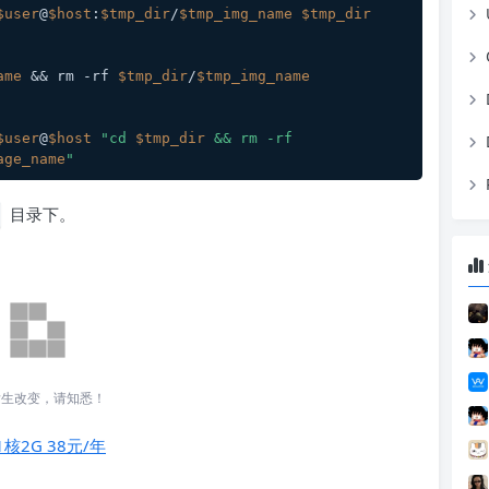
$user
@
$host
:
$tmp_dir
/
$tmp_img_name
$tmp_dir
ame
 && rm -rf 
$tmp_dir
/
$tmp_img_name
$user
@
$host
"cd 
$tmp_dir
 && rm -rf 
age_name
"
目录下。
发生改变，请知悉！
1核2G 38元/年