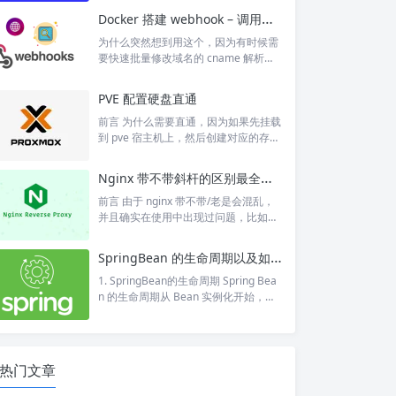
果老板大气直接给开了一台 8h8g 的。
Docker 搭建 webhook – 调用接口即可运行本地脚本
根据官方发布的文章，赞助条件并非固
定，且赞助配置最低为2G内存2核心20
为什么突然想到用这个，因为有时候需
M带宽，只需要添加青博数据广告内
要快速批量修改域名的 cname 解析，
容，并在底部放置文字和超链接。 原文
但是登录云平台去一个个修改非常麻
链接：https://qingbocloud.com/news
烦。但如果将常见的操作写成脚本，并
PVE 配置硬盘直通
content/18.html 提醒：本文...
使用网络请求进行调用，这个就变得非
常容易了。 简而言之，就是将复杂的操
前言 为什么需要直通，因为如果先挂载
作做成脚本，然后通过接口调用运行脚
到 pve 宿主机上，然后创建对应的存储
本。（为什么不直接登录机器，因为有
不太方便使用。 需要注意：直通后不能
时候不方面，而浏览器是哪里都有的）
创建快照 1、格式化 如果硬盘没有进行
Nginx 带不带斜杆的区别最全分析
当然，能做的还有很多，全看自己的需
格式化和分区，需要先进行格式化和分
求。 简介 这里直接引用开源项目 Web
区，参考 Linux下磁盘分区、格式化、
前言 由于 nginx 带不带/老是会混乱，
hook 自己...
挂载以及开机自动挂载。 2、查看硬盘
并且确实在使用中出现过问题，比如使
的序列号 root@pve:~# ls /dev/disk/by
用不当导致代理后的 url 带有//，或者
-id ata-Colorful_SL500_256GB_20210
说配置很久也不能达到自己想要代理的
SpringBean 的生命周期以及如何解决循环引用
5250...
效果。于是想着还是好好研究一下，并
在以后规范自己 nginx 的使用。 如果代
1. SpringBean的生命周期 Spring Bea
理后的地址带有 //，spring security 中
n 的生命周期从 Bean 实例化开始，即
可能报错：The request was rejected
通过反射创建对象，到 Bean 成为一个
because the URL contained ...
完整的对象，最终存储到单例池中。整
个过程被称为 Spring Bean 的生命周
期，大致分为三个阶段。 第一阶段是 B
热门文章
ean 的实例化。Spring 框架根据 Bean
Definition 的信息判断 Bean 的范围是