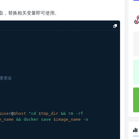
取，替换相关变量即可使用。
需要更改
$user
@
$host
"cd 
$tmp_dir
 && rm -rf 
e_name
 && docker save 
$image_name
 -o 