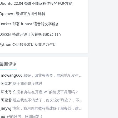
Ubuntu 22.04 锁屏不能远程连接的解决方案
否是 singleton，是否延迟加载，...
Openwrt 编译官方固件详解
Docker 部署 funasr 语音转文字服务
Docker 搭建开源订阅转换 sub2clash
Python 公历转换农历及简易万年历
最新评论
mowang666
您好，因业务需要，网站地址发生变更，信息如下： 网站名称: 新锐博客 网站地址: https://blog.xrbk.cn 网站图标: https://blog.xrbk.cn/favicon.png 网站描述: 记录学习与分享资源 RSS地址：https://blog.xrbk.cn/atom.xml 请您及时更新，给你带来的不便敬请谅解
阿蛮君
这个我倒是没试过
坏比弓长
没有办法在开启JWT的情况下调用吗？
阿蛮君
现在我也不清楚了，好久没折腾这了，不好意思哈，现在用的tailscale
jarywj
博主，我用你的教程搭建好了服务器，建好了网络，但是客户端在替换planet文件后，加入了网络，服务器上看不到这个加入的客户端，这是为什么呢？
au
好的好的，感谢回复！