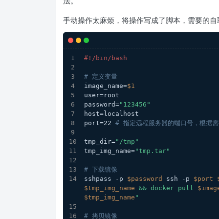
法。
手动操作太麻烦，将操作写成了脚本，需要的自
#!/bin/bash
# 定义变量
image_name=
$1
user=root
password=
"123456"
host=localhost
port=22 
# 指定远程服务器的端口号，根据
tmp_dir=
"/tmp"
tmp_img_name=
"tmp.tar"
# 下载镜像
sshpass -p 
$password
 ssh -p 
$port
$tmp_img_name
 && docker pull 
$imag
$tmp_img_name
"
# 拷贝镜像