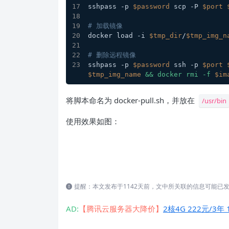
sshpass -p 
$password
 scp -P 
$port
# 加载镜像
docker load -i 
$tmp_dir
/
$tmp_img_n
# 删除远程镜像
sshpass -p 
$password
 ssh -p 
$port
$tmp_img_name
 && docker rmi -f 
$im
将脚本命名为 docker-pull.sh，并放在
/usr/bin
使用效果如图：
提醒：本文发布于1142天前，文中所关联的信息可能已
AD:
【腾讯云服务器大降价】
2核4G 222元/3年 