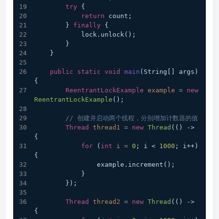
try
 {
return
 count;
        } 
finally
 {
            lock.unlock();
        }
    }
public
static
void
main
(String[] args)
{
ReentrantLockExample
example
=
new
ReentrantLockExample
();
// 创建并启动两个线程，分别增加计数器的值
Thread
thread1
=
new
Thread
(() -> 
{
for
 (
int
i
=
0
; i < 
1000
; i++) 
{
                example.increment();
            }
        });
Thread
thread2
=
new
Thread
(() -> 
{