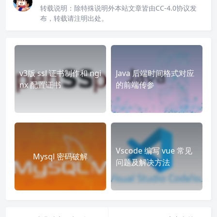
转载说明：
除特殊说明外本站文章皆由CC-4.0协议发
布，转载请注明出处。
v3版 ssl 证书制作和 ngi
Java 后端时间格式对应
nx 配置证书
的前端传参
Vscode 编写 vue 常见
Mysql 密码破解
问题及解决方法