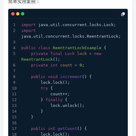
简单实用案例：
import
 java.util.concurrent.locks.Lock;
import
java.util.concurrent.locks.ReentrantLock;
public
class
ReentrantLockExample
 {
private
final
Lock
lock
=
new
ReentrantLock
();
private
int
count
=
0
;
public
void
increment
()
 {
        lock.lock();
try
 {
            count++;
        } 
finally
 {
            lock.unlock();
        }
    }
public
int
getCount
()
 {
        lock.lock();