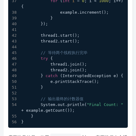
for
 (
int
i
=
0
; i < 
1000
; i++) 
{
                example.increment();
            }
        });
        thread1.start();
        thread2.start();
// 等待两个线程执行完毕
try
 {
            thread1.join();
            thread2.join();
        } 
catch
 (InterruptedException e) {
            e.printStackTrace();
        }
// 输出最终的计数器值
        System.out.println(
"Final Count: "
+ example.getCount());
    }
}