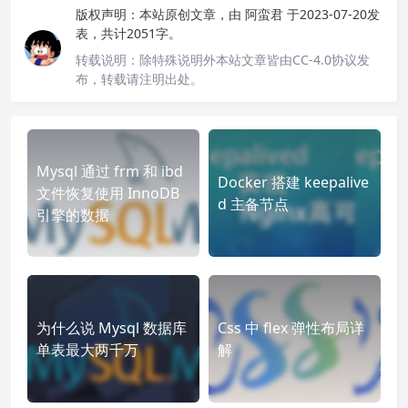
版权声明：
本站原创文章，由
阿蛮君
于2023-07-20发
表，共计2051字。
转载说明：
除特殊说明外本站文章皆由CC-4.0协议发
布，转载请注明出处。
Mysql 通过 frm 和 ibd
Docker 搭建 keepalive
文件恢复使用 InnoDB
d 主备节点
引擎的数据
为什么说 Mysql 数据库
Css 中 flex 弹性布局详
单表最大两千万
解