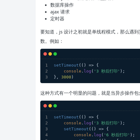
数据库操作
ajax 请求
定时器
要知道，js 设计之初就是单线程模式，那么遇
数。例如：
setTimeout
(
() =>
 {
console
.
log
(
'3 秒后打印'
);
}, 
3000
)
这种方式有一个明显的问题，就是当异步操作包
setTimeout
(
() =>
 {
console
.
log
(
'3 秒后打印'
);
setTimeout
(
() =>
 {
console
.
log
(
'6 秒后打印'
);