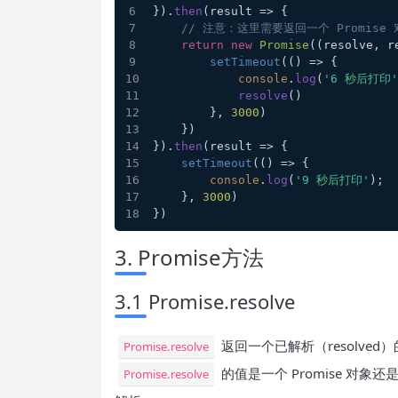
}).
then
(
result
 =>
 {
// 注意：这里需要返回一个 Promise 
return
new
Promise
(
(
resolve, r
setTimeout
(
() =>
 {
console
.
log
(
'6 秒后打印'
resolve
()
        }, 
3000
)
    })
}).
then
(
result
 =>
 {
setTimeout
(
() =>
 {
console
.
log
(
'9 秒后打印'
);
    }, 
3000
)
})
3. Promise方法
3.1 Promise.resolve
返回一个已解析（resolved
Promise.resolve
的值是一个 Promise 对象
Promise.resolve