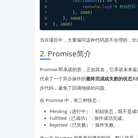
setTimeout
(
() =>
 {
console
.
log
(
'9 秒后打印'
        }, 
3000
)
    }, 
3000
);
}, 
3000
)
当在项目中，大量编写这种代码是不合理的，比
2. Promise简介
Promise 即承诺的意，正如其名，它承诺未
代表了一个异步操作的
最终完成或失败的状态
和
步代码，避免了回调地狱的问题。
在 Promise 中，有三种状态：
Pending（进行中）：初始状态，既不是
Fulfilled（已成功）：操作成功完成。
Rejected（已失败）：操作失败。
当一个 Promise 对象被创建的时候，默认就是