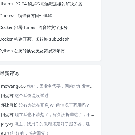
Ubuntu 22.04 锁屏不能远程连接的解决方案
pose 进行安装： version: '3.0' se...
Openwrt 编译官方固件详解
Docker 部署 funasr 语音转文字服务
Docker 搭建开源订阅转换 sub2clash
Python 公历转换农历及简易万年历
最新评论
mowang666
您好，因业务需要，网站地址发生变更，信息如下： 网站名称: 新锐博客 网站地址: https://blog.xrbk.cn 网站图标: https://blog.xrbk.cn/favicon.png 网站描述: 记录学习与分享资源 RSS地址：https://blog.xrbk.cn/atom.xml 请您及时更新，给你带来的不便敬请谅解
阿蛮君
这个我倒是没试过
坏比弓长
没有办法在开启JWT的情况下调用吗？
阿蛮君
现在我也不清楚了，好久没折腾这了，不好意思哈，现在用的tailscale
jarywj
博主，我用你的教程搭建好了服务器，建好了网络，但是客户端在替换planet文件后，加入了网络，服务器上看不到这个加入的客户端，这是为什么呢？
au
好的好的，感谢回复！