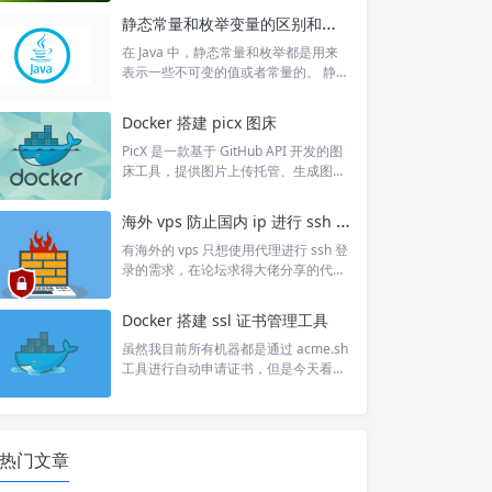
等功能。 过滤器链 Spring Security 常
静态常量和枚举变量的区别和联系
用的过滤器有15个，如下图所示： 在 F
ilterChainProxy 类中的 doFilterIntern
在 Java 中，静态常量和枚举都是用来
al 方法打断点可以看见。 1.org.springf
表示一些不可变的值或者常量的。 静态
ramework.security.web.conte...
常量是通过使用 static final 关键字来定
义的，在程序运行期间其值不可修改。
Docker 搭建 picx 图床
静态常量通常作为全局常量使用，例
如： public class ResultCode { public
PicX 是一款基于 GitHub API 开发的图
static final int OK_CODE = 200; public
床工具，提供图片上传托管、生成图片
static final String OK_MESSA...
链接和常用图片工具箱服务。 可以说虽
然是图床工具，但是图片占用的不是自
海外 vps 防止国内 ip 进行 ssh 登录
己服务器的空间，感觉这点还是挺好
的。只需要使用 github 进行授权即
有海外的 vps 只想使用代理进行 ssh 登
可，上传的图片自动存储在仓库中。 其
录的需求，在论坛求得大佬分享的代
实好像没有自建的太大必要，因为数据
码，根据自己的需要进行了修改，最好
并不存服务器上，而且如果使用 OAuth
设置为定时任务定时执行。 #!/bin/bas
Docker 搭建 ssl 证书管理工具
授权登录，那么会跳转到官方地址。但
h # Block traffic from a specific count
是，已经构建了，想自建还是...
ry # written by vpsee.com # modify b
虽然我目前所有机器都是通过 acme.sh
y www.amjun.com #set -x # caronta
工具进行自动申请证书，但是今天看见
b：0 0 1 * * ~...
这个 ssl 证书管理工具开源项目还是折
腾了一下。 这个开源项目名为 Certima
te，目前 star 并不多，知道的人应该也
不算多。因此使用的时候还遇到了问
热门文章
题，并顺手提了一个 issue，所幸作者
也及时进行了修复。 使用 docker-com