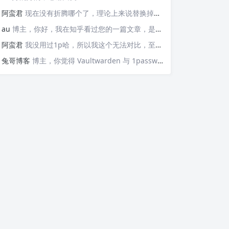
阿蛮君
现在没有折腾哪个了，理论上来说替换掉那些api就可以检测，https://v6.ident.me, https://6.ipw.cn, https://v6.yinghualuo.cn/bejson，不过我没有试过不知道行不行。我现在是用ddns-go这款工具。动态解析域名，并且可以触发webhook给我发送邮件的
au
博主，你好，我在知乎看过您的一篇文章，是关于使用Docker部署容器监控公网IP变动并主动发送邮件的“https://zhuanlan.zhihu.com/p/568074329”这篇文章，我想问的是，这个可以监控IPv6的变化并发送邮件嘛？因为我现在测试了，它只能发送IPv4的，请问如果要添加IPv6的变化，我该如何操作呢？谢谢您！
阿蛮君
我没用过1p哈，所以我这个无法对比，至少Vaultwarden我用了一两年感觉还不错
兔哥博客
博主，你觉得 Vaultwarden 与 1password 比哪个好用？我个人一直在用付费版的 1password，但最近也想自建试试Vaultwarden，又担心用不惯。