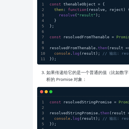
const
 thenableObject = {
then
: 
function
(
resolve, reject
) 
resolve
(
"result"
);
  }
};
const
 resolvedFromThenable = 
Promi
resolvedFromThenable.
then
(
result
 =
console
.
log
(result); 
// 输出: res
});
如果传递给它的是一个普通的值（比如数
析的 Promise 对象：
const
 resolvedStringPromise = 
Prom
resolvedStringPromise.
then
(
result
 
console
.
log
(result); 
// 输出: res
});