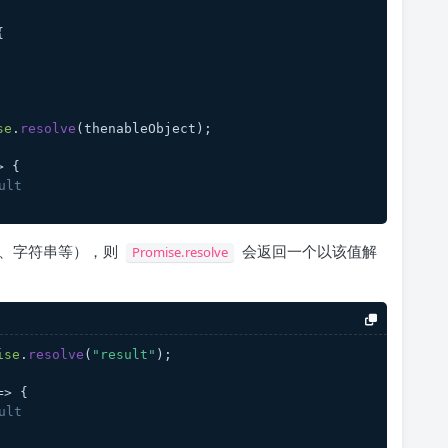
{
se
.
resolve
(thenableObject);
>
 {
ult
字、字符串等），则
会返回一个以该值解
Promise.resolve
ise
.
resolve
(
"result"
);
=>
 {
ult