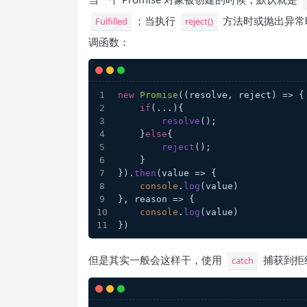
；当执行
方法时或抛出异常
Fulfilled
reject()
调函数：
new
Promise
(
(
resolve, reject
) =>
 {
if
(...){
resolve
();
    }
else
{
reject
();
    }
}).
then
(
value
 =>
 {
console
.
log
(value)
}, 
reason
 =>
 {
console
.
log
(value)
})
但是其实一般会这样干，使用
捕获到拒绝
catch