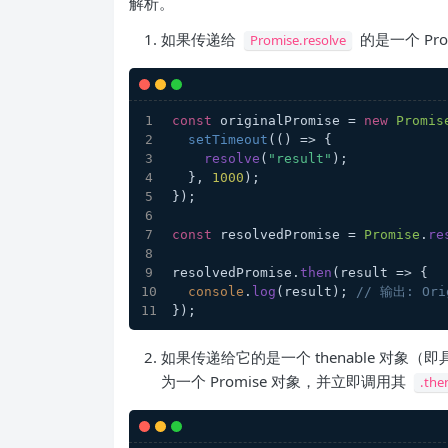
解析。
如果传递给
的是一个 Pr
Promise.resolve
const
 originalPromise = 
new
Promis
setTimeout
(
() =>
 {
resolve
(
"result"
);
  }, 
1000
);
});
const
 resolvedPromise = 
Promise
.
re
resolvedPromise.
then
(
result
 =>
 {
console
.
log
(result); 
// 输出: Orig
});
如果传递给它的是一个 thenable 对象（
为一个 Promise 对象，并立即调用其
.the