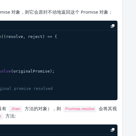
omise 对象，则它会原封不动地返回这个 Promise 对象：
e
(
(
resolve, reject
) =>
 {
solve
(originalPromise);
inal promise resolved
即具有
方法的对象），则
会将其视
.then
Promise.resolve
方法:
n