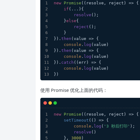
new
Promise
(
(
resolve, reject
) =>
 {
if
(...){
resolve
();
    }
else
{
reject
();
    }
}).
then
(
value
 =>
 {
console
.
log
(value)
}).
then
(
value
 =>
 {
console
.
log
(value)
}).
catch
(
(
err
) =>
 {
console
.
log
(value)
})
使用 Promise 优化上面的代码：
new
Promise
(
(
resolve, reject
) =>
 {
setTimeout
(
() =>
 {
console
.
log
(
'3 秒后打印'
);
resolve
()
    }, 
3000
)