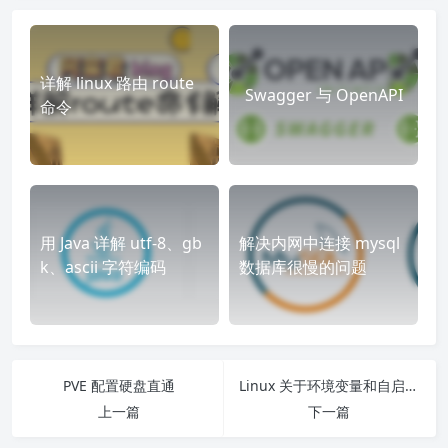
详解 linux 路由 route
Swagger 与 OpenAPI
命令
用 Java 详解 utf-8、gb
解决内网中连接 mysql
k、ascii 字符编码
数据库很慢的问题
PVE 配置硬盘直通
Linux 关于环境变量和自启脚本笔记
上一篇
下一篇