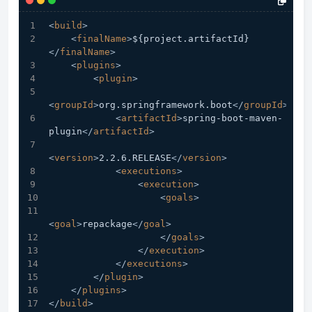
<
build
>
<
finalName
>
${project.artifactId}
</
finalName
>
<
plugins
>
<
plugin
>
<
groupId
>
org.springframework.boot
</
groupId
>
<
artifactId
>
spring-boot-maven-
plugin
</
artifactId
>
<
version
>
2.2.6.RELEASE
</
version
>
<
executions
>
<
execution
>
<
goals
>
<
goal
>
repackage
</
goal
>
</
goals
>
</
execution
>
</
executions
>
</
plugin
>
</
plugins
>
</
build
>