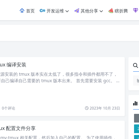
首页
开发运维
其他分享
瞎折腾
ux 编译安装
 默认源安装的 tmux 版本实在太低了，很多指令和插件都用不了，
己编译自己需要的 tmux 版本出来。 首先需要安装 gcc。 #
为编译 tmux 所需要 yum install -y gcc ncurses-devel 想要编
译依赖。 # 下载解压 wget https://github.com/libe…
0
个评论
2023年 10月 23日
mux 配置文件分享
-my-tmux 相关配置，然后加入自己的配置。 为了使用插件，