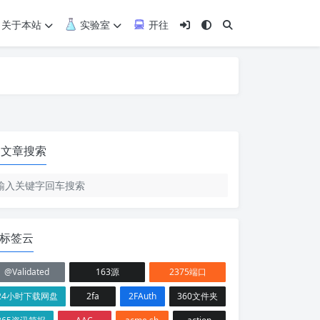
关于本站
实验室
开往
文章搜索
标签云
@Validated
163源
2375端口
24小时下载网盘
2fa
2FAuth
360文件夹