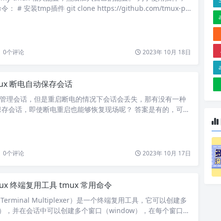
 安装tmp插件 git clone https://github.com/tmux-pl
/.tmux/plugins/tpm tmp 插件时一个插件管理器，能够方便的进
升级和卸载。安装好插件管理器以后，编辑 ~/.tmux.conf，
可。…
0
个评论
2023年 10月 18日
mux 断电自动保存会话
好的管理会话，但是重启断电的情况下会话会丢失，那有没有一种
保存会话，即使断电重启也能够恢复现场呢？ 答案是有的，可以
surrect 和 tmux-continuum 插件来实现。 tmux-resurrect
efix s 进行保存，prefix r恢复。 tmux-continuum 通过
surr…
0
个评论
2023年 10月 17日
nux 终端复用工具 tmux 常用命令
Terminal Multiplexer）是一个终端复用工具，它可以创建多
on），并在会话中可以创建多个窗口（window），在每个窗口又
（pane），关系如下图： 会话：由tmux管理的最大单元。即