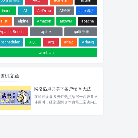
365资讯简报
AAC
acme.sh
action
adminer
AI
AirDrop
AI绘画
ajax请求
alist
alpine
Amazon
answer
apache
ApacheBench
apifox
api服务器
apscheduler
AQS
arg
aria2
AriaNg
armbian
随机文章
网络热点共享下客户端 A 无法访问目标设备 C 排查
在通过设备 B 开启热点给另一台设备 A
使用时，经常遇到 B 本身能正常访问网
络/设备 C，但 A 却打不开 的情况。 按
照以下步骤依次排查，基本能定位并以
上的问题。 1. 排查A网络 A 是否能 pin
g 通 B。如果 A 和 B 都不通那就别说 C
了 A 是否设置网关为 B 的 ip。A 发现 C
和自己不在同一个网段，会将数据包交