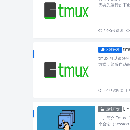
需要先运行如下命令： #
ugins/tpm ~
行其他插件的安装、
添加如下内容即
2.9K+
次阅读
t
运维开发
tmux 可以很
方式，能够自动
通过安装 tmux-re
手动保存恢复会话。pr
定时调用 tmux-re
3.4K+
次阅读
Li
运维开发
一、简介 Tmux（
个会话（sessi
可以创建多个窗格