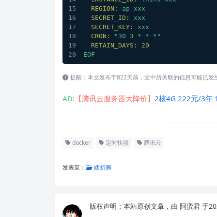
REGION:
ap-xxx
SECRET_ID:
xxx
SECRET_KEY:
xxx
CRON:
"30 3 * * *"
RETAIN_DAYS:
20
EOF
提醒：本文发布于822天前，文中所关联的信息可能已发
AD:
【腾讯云服务器大降价】
2核4G 222元/3年 
docker
定时快照
腾讯云
发表至：
瞎折腾
版权声明：
本站原创文章，由
阿蛮君
于20