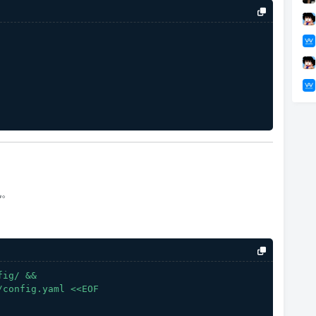
况。
fig/
&&
/config.yaml
<<EOF