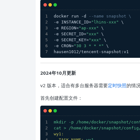
docker run -d 
--name snapshot \
-e INSTANCE_ID=
"lhins-xxx"
 \
-e REGION=
"ap-xxx"
 \
-e SECRET_ID=
"xxx"
 \
-e SECRET_KEY=
"xxx"
 \
-e CRON=
"30 3 * * *"
 \
hausen1012/tencent-snapshot:v1
2024年10月更新
v2 版本，适合有多台服务器需要
定时快照
的情
首先创建配置文件：
mkdir
-p
/home/docker/snapshot/con
cat
>
/home/docker/snapshot/config
wy1:
TASK_NAME:
wy1