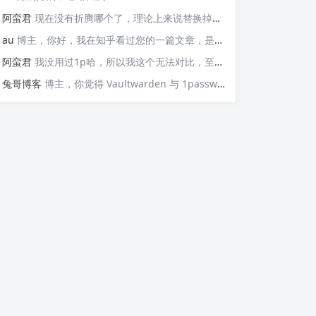
阿蛮君
现在没有折腾哪个了，理论上来说替换掉那些api就可以检测，https://v6.ident.me, https://6.ipw.cn, https://v6.yinghualuo.cn/bejson，不过我没有试过不知道行不行。我现在是用ddns-go这款工具。动态解析域名，并且可以触发webhook给我发送邮件的
au
博主，你好，我在知乎看过您的一篇文章，是关于使用Docker部署容器监控公网IP变动并主动发送邮件的“https://zhuanlan.zhihu.com/p/568074329”这篇文章，我想问的是，这个可以监控IPv6的变化并发送邮件嘛？因为我现在测试了，它只能发送IPv4的，请问如果要添加IPv6的变化，我该如何操作呢？谢谢您！
阿蛮君
我没用过1p哈，所以我这个无法对比，至少Vaultwarden我用了一两年感觉还不错
兔哥博客
博主，你觉得 Vaultwarden 与 1password 比哪个好用？我个人一直在用付费版的 1password，但最近也想自建试试Vaultwarden，又担心用不惯。