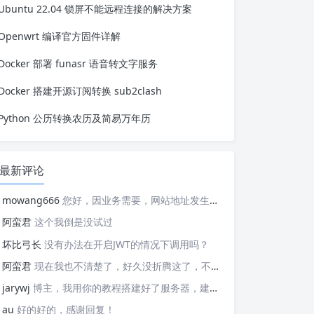
Ubuntu 22.04 锁屏不能远程连接的解决方案
ositories /etc/apk/re...
Openwrt 编译官方固件详解
Docker 部署 funasr 语音转文字服务
Docker 搭建开源订阅转换 sub2clash
Python 公历转换农历及简易万年历
最新评论
mowang666
您好，因业务需要，网站地址发生变更，信息如下： 网站名称: 新锐博客 网站地址: https://blog.xrbk.cn 网站图标: https://blog.xrbk.cn/favicon.png 网站描述: 记录学习与分享资源 RSS地址：https://blog.xrbk.cn/atom.xml 请您及时更新，给你带来的不便敬请谅解
阿蛮君
这个我倒是没试过
坏比弓长
没有办法在开启JWT的情况下调用吗？
阿蛮君
现在我也不清楚了，好久没折腾这了，不好意思哈，现在用的tailscale
jarywj
博主，我用你的教程搭建好了服务器，建好了网络，但是客户端在替换planet文件后，加入了网络，服务器上看不到这个加入的客户端，这是为什么呢？
au
好的好的，感谢回复！