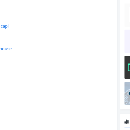
/capi
thouse