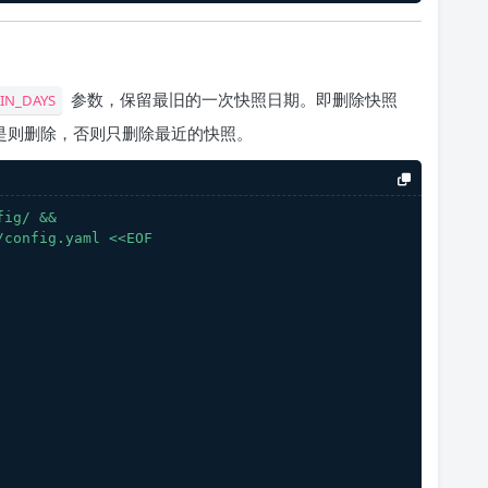
参数，保留最旧的一次快照日期。即删除快照
AIN_DAYS
果是则删除，否则只删除最近的快照。
fig/
&&
/config.yaml
<<EOF