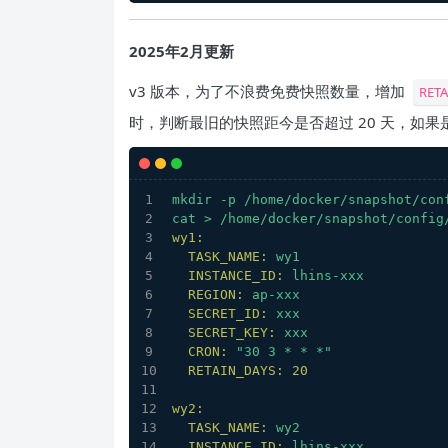
2025年2月更新
v3 版本，为了不浪费免费快照数量，增加
RET
时，判断最旧的快照距今是否超过 20 天，如
mkdir
-p
/home/docker/snapshot/con
cat
>
/home/docker/snapshot/config
wy1:
TASK_NAME:
wy1
INSTANCE_ID:
lhins-xxx
REGION:
ap-xxx
SECRET_ID:
xxx
SECRET_KEY:
xxx
CRON:
"30 3 * * *"
RETAIN_DAYS:
20
wy2:
TASK_NAME:
wy2
INSTANCE_ID:
lhins-xxx