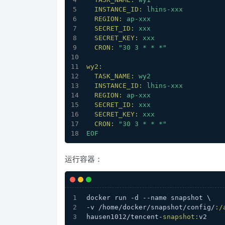
INSTANCE_ID:
lhins-xxx
REGION:
ap-xxx
SECRET_ID:
xxx
SECRET_KEY:
xxx
CRON:
"30 3 * * *"
wy2:
TASK_NAME:
wy2
INSTANCE_ID:
lhins-xxx
REGION:
ap-xxx
SECRET_ID:
xxx
SECRET_KEY:
xxx
CRON:
"30 3 * * *"
EOF
运行容器：
docker run -d --name snapshot \
-v /home/docker/snapshot/config/
:/
hausen1012/tencent-
snapshot:
v2