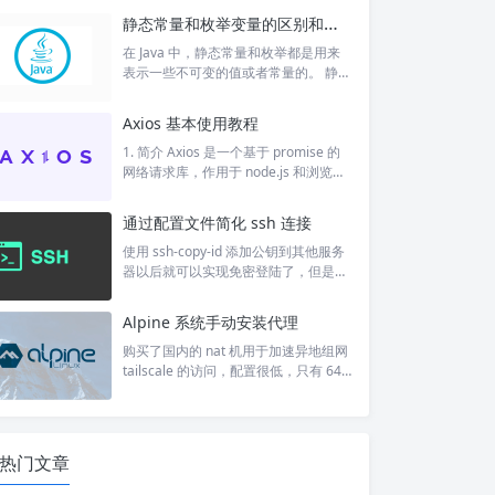
分享的目录，挂载到本地客户端当中，
静态常量和枚举变量的区别和联系
本地NFS的客户端应用可以透明地读写
位于远端NFS服务器上的文件，在客户
在 Java 中，静态常量和枚举都是用来
端看起来，就像访问本地文件一样。 nf
表示一些不可变的值或者常量的。 静态
s的作用：实现了不同及其之间的文件
常量是通过使用 static final 关键字来定
共享 2. 安装 yum install -y rpcbind nfs
义的，在程序运行期间其值不可修改。
Axios 基本使用教程
-utils #...
静态常量通常作为全局常量使用，例
如： public class ResultCode { public
1. 简介 Axios 是一个基于 promise 的
static final int OK_CODE = 200; public
网络请求库，作用于 node.js 和浏览器
static final String OK_MESSA...
中。它提供了许多强大的特性，比如拦
截器、请求和响应转换、取消请求等。
通过配置文件简化 ssh 连接
具有如下特性： 从浏览器发出 XMLHtt
pRequests 从 node.js 发出 http 请求
使用 ssh-copy-id 添加公钥到其他服务
支持 Promise API 拦截请求和响应 转
器以后就可以实现免密登陆了，但是想
换请求和响应数据 取消请求 JSON 数据
要登录还是得输入完整的域名和端口，
的自动转换 自动将数据对象序列化为正
所以需要配置文件简化 ssh 连接。 通过
Alpine 系统手动安装代理
文...
编辑 ~/.ssh/config 实现简化： Host m
yserver HostName example.com Use
购买了国内的 nat 机用于加速异地组网
r user Port 22 IdentityFile ~/.ssh/id_rs
tailscale 的访问，配置很低，只有 64
a 然后就可以通过 ssh myserv...
M 内存和 512M 硬盘，并且是 lxc 容
器，系统 alpine。想着最大发挥它的的
作用，其实还可以用作国内代理，偶尔
用作绕过当前网络环境的限制。于是问
热门文章
了一下 gpt，最后选择安装 shadowsoc
ks-rust。 换源 # 备份 cp /etc/apk/rep