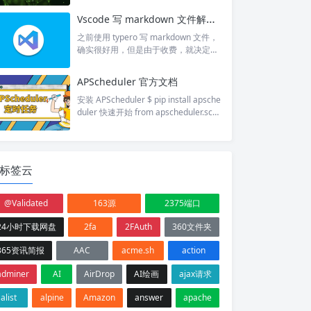
也是 ioc 容器...
omponentScan注解 这种方式会将指定
Vscode 写 markdown 文件解决图片使用问题
包下配置了 @Component、@Controll
er、@Service、@Repository 的组件
之前使用 typero 写 markdown 文件，
注册到容器中。 另外 @ComponentSc
确实很好用，但是由于收费，就决定找
an 注册组件可以指定和排除某些类或
找其他的方案。 于是想到了常用的 vsc
者用注解标记的某些类。 例如： // 这
ode，虽然说不是专门的 markdown 编
APScheduler 官方文档
里的 @C...
辑器，但是非常好用。 并且，由于阿蛮
君经常需要多端同步文章，比如公司没
安装 APScheduler $ pip install apsche
写完的文章，然后回家写，这就用到了
duler 快速开始 from apscheduler.sch
onedrive。 但是，vscode 写 markdo
edulers.blocking import BlockingSche
wn 有一个不太好的地方就是图片需要
duler scheduler = BlockingScheduler
先放在一个位置，再进行引用，比...
() @scheduler.scheduled_job('cron', h
our='8-23&#...
标签云
@Validated
163源
2375端口
24小时下载网盘
2fa
2FAuth
360文件夹
365资讯简报
AAC
acme.sh
action
adminer
AI
AirDrop
AI绘画
ajax请求
alist
alpine
Amazon
answer
apache