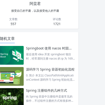
阿蛮君
接受自己的平庸，以及接受他人的平庸
文章数
评论数
557
1721
随机文章
Springboot 使用 nacos 时固定注册 ip
最近使用 idea 开发 springboot 项目
时，经常遇到注册 nacos 的 ip 为 169.x
x.xx.xx 的问题。之前有过多网卡上送时
ip 不对的问题，但是把对应网卡禁用就
源码学习 Spring 容器初始化流程
好了。 这次无论是重启项目或者是电
脑，还是禁用网卡都不好用，想想只是
0. 简介 本文以 ClassPathXmlApplicati
为了本地开发使用，于是直接修改本地
onContext 源码学习 Spring 初始化流
配置文件好了： spring: cloud: nacos:
程，那么首先要了解它实现了哪些接
discovery: ip: 172.21.9....
口，可以直观地了解到它具备了哪些能
Spring 注册组件的几种方式
力。 最重要的一点是它实现了 BeanFa
ctory 接口，BeanFactory 其实就是常
向 Spring 容器中注册组件是最常见的
说的 ioc 容器，因为它实现了该接口，
操作，不过组件注册的方式有很多种，
所以 ClassPathXmlApplicationContext
可以选择合适的方式进行注册。 1. @C