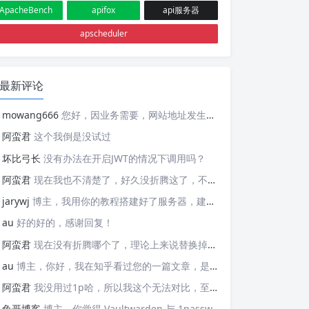
ApacheBench
apifox
api服务器
apscheduler
最新评论
mowang666
您好，因业务需要，网站地址发生变更，信息如下： 网站名称: 新锐博客 网站地址: https://blog.xrbk.cn 网站图标: https://blog.xrbk.cn/favicon.png 网站描述: 记录学习与分享资源 RSS地址：https://blog.xrbk.cn/atom.xml 请您及时更新，给你带来的不便敬请谅解
阿蛮君
这个我倒是没试过
坏比弓长
没有办法在开启JWT的情况下调用吗？
阿蛮君
现在我也不清楚了，好久没折腾这了，不好意思哈，现在用的tailscale
jarywj
博主，我用你的教程搭建好了服务器，建好了网络，但是客户端在替换planet文件后，加入了网络，服务器上看不到这个加入的客户端，这是为什么呢？
au
好的好的，感谢回复！
阿蛮君
现在没有折腾哪个了，理论上来说替换掉那些api就可以检测，https://v6.ident.me, https://6.ipw.cn, https://v6.yinghualuo.cn/bejson，不过我没有试过不知道行不行。我现在是用ddns-go这款工具。动态解析域名，并且可以触发webhook给我发送邮件的
au
博主，你好，我在知乎看过您的一篇文章，是关于使用Docker部署容器监控公网IP变动并主动发送邮件的“https://zhuanlan.zhihu.com/p/568074329”这篇文章，我想问的是，这个可以监控IPv6的变化并发送邮件嘛？因为我现在测试了，它只能发送IPv4的，请问如果要添加IPv6的变化，我该如何操作呢？谢谢您！
阿蛮君
我没用过1p哈，所以我这个无法对比，至少Vaultwarden我用了一两年感觉还不错
兔哥博客
博主，你觉得 Vaultwarden 与 1password 比哪个好用？我个人一直在用付费版的 1password，但最近也想自建试试Vaultwarden，又担心用不惯。