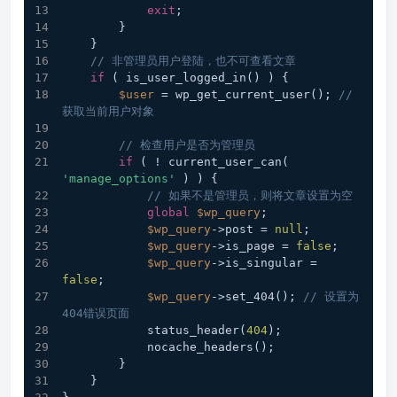
exit
;
        }
    }
// 非管理员用户登陆，也不可查看文章
if
 ( is_user_logged_in() ) {
$user
 = wp_get_current_user(); 
// 
获取当前用户对象
// 检查用户是否为管理员
if
 ( ! current_user_can( 
'manage_options'
 ) ) {
// 如果不是管理员，则将文章设置为空
global
$wp_query
;
$wp_query
->post = 
null
;
$wp_query
->is_page = 
false
;
$wp_query
->is_singular = 
false
;
$wp_query
->set_404(); 
// 设置为
404错误页面
            status_header(
404
);
            nocache_headers();
        }
    }