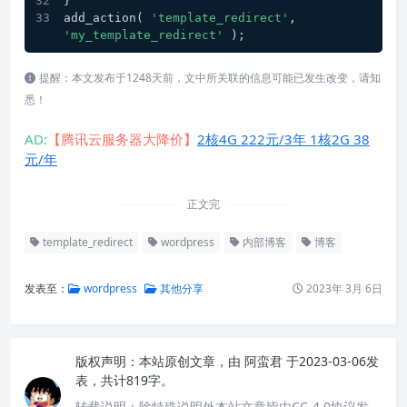
}
add_action( 
'template_redirect'
, 
'my_template_redirect'
 );
提醒：本文发布于1248天前，文中所关联的信息可能已发生改变，请知
悉！
AD:
【腾讯云服务器大降价】
2核4G 222元/3年 1核2G 38
元/年
正文完
template_redirect
wordpress
内部博客
博客
发表至：
wordpress
其他分享
2023年 3月 6日
版权声明：
本站原创文章，由
阿蛮君
于2023-03-06发
表，共计819字。
转载说明：
除特殊说明外本站文章皆由CC-4.0协议发