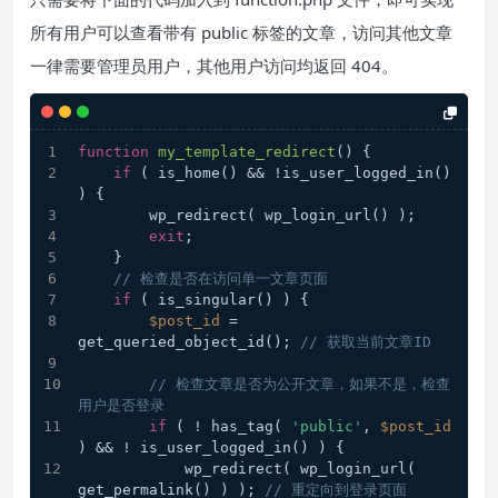
所有用户可以查看带有 public 标签的文章，访问其他文章
一律需要管理员用户，其他用户访问均返回 404。
function
my_template_redirect
(
) 
{
if
 ( is_home() && !is_user_logged_in() 
) {
        wp_redirect( wp_login_url() );
exit
;
    }
// 检查是否在访问单一文章页面
if
 ( is_singular() ) {
$post_id
 = 
get_queried_object_id(); 
// 获取当前文章ID
// 检查文章是否为公开文章，如果不是，检查
用户是否登录
if
 ( ! has_tag( 
'public'
, 
$post_id
) && ! is_user_logged_in() ) {
            wp_redirect( wp_login_url( 
get_permalink() ) ); 
// 重定向到登录页面