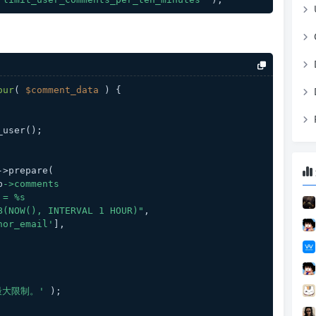
our
(
$comment_data
) 
{
_user();
->prepare(
b
->comments
l = %s
E_SUB(NOW(), INTERVAL 1 HOUR)"
,
hor_email'
],
最大限制。'
 );