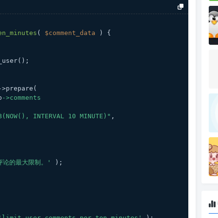
en_minutes
(
$comment_data
) 
{
_user();
->prepare(
b
->comments
E_SUB(NOW(), INTERVAL 10 MINUTE)"
,
评论的最大限制。'
 );
'limit_user_comments_per_ten_minutes'
 );