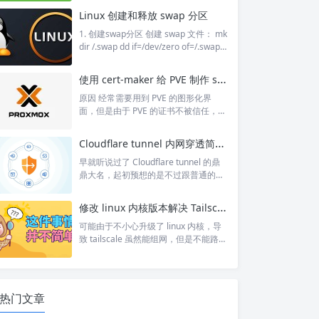
个 BeanDefinition 对象，所有的 Bean
Linux 创建和释放 swap 分区
Definition 存储到一个名为 beanDefini
tionMap 的 Map 集合中。 Spring 框架
1. 创建swap分区 创建 swap 文件： mk
再对该 beanDefinitionMap 进行遍
dir /.swap dd if=/dev/zero of=/.swap/s
历，使用反射创建 Bean 实例对象，创
wapfile bs=1M count=2048 把这个文
建好...
件变成Swap文件并激活: mkswap /.sw
使用 cert-maker 给 PVE 制作 ssl 证书
ap/swapfile && swapon /.swap/swap
file 编辑 /etc/fstab 设置开机启用： /.s
原因 经常需要用到 PVE 的图形化界
wap/swapfil...
面，但是由于 PVE 的证书不被信任，所
以决定使用自己之前制作的证书快速制
作工具，做一个自己的 CA 证书并给 PV
Cloudflare tunnel 内网穿透简单使用
E 生成证书。 制作证书 首先当然是制作
证书： docker run --rm \ -e SIGN_BY_
早就听说过了 Cloudflare tunnel 的鼎
CA=true \ -e CERT_NAME="pve" \ -e C
鼎大名，起初预想的是不过跟普通的内
ERT_DAYS="36500"...
网穿透没什么区别，没想到用了以后发
现着实是方便。 一、注册 前置条件 至
修改 linux 内核版本解决 Tailscale 报错不能路由转发问题
少有一个域名托管到 CF 一张境外可以
使用的信用卡（仅用于添加付款方式）
可能由于不小心升级了 linux 内核，导
1. 打开面板 地址：https://one.dash.cl
致 tailscale 虽然能组网，但是不能路由
oudflare.com/ 2. 创建team 随意填写 t
转发了，也就是无法通过这台机器访问
eam name。 3. 选择计划 选择免费计...
局域网内其他机器了。 docker exec -it
tailscaled tailscale status 具体报错
为： # Health check: # - router: addin
热门文章
g [-i tailscale0 -j MARK --set-mark 0x4
0000...