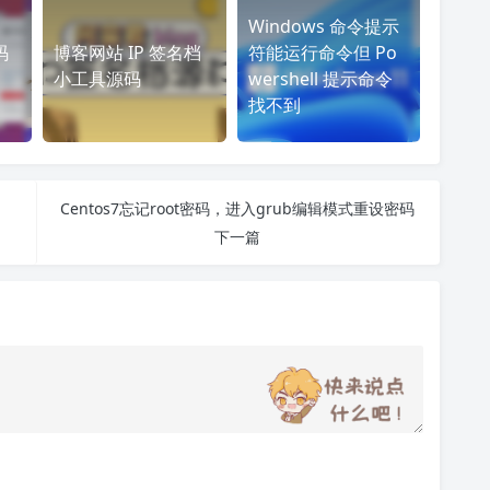
Windows 命令提示
码
博客网站 IP 签名档
符能运行命令但 Po
小工具源码
wershell 提示命令
找不到
Centos7忘记root密码，进入grub编辑模式重设密码
下一篇