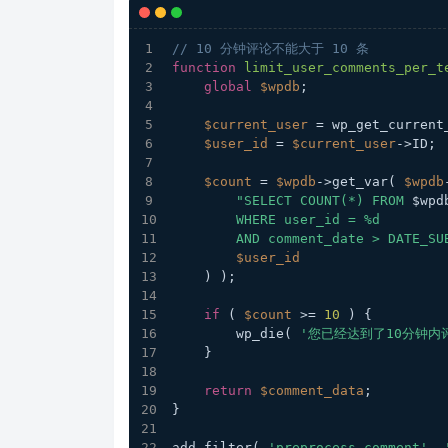
// 10 分钟评论不能大于 10 条
function
limit_user_comments_per_t
global
$wpdb
;
$current_user
 = wp_get_current
$user_id
 = 
$current_user
->ID;
$count
 = 
$wpdb
->get_var( 
$wpdb
"SELECT COUNT(*) FROM 
$wpd
        WHERE user_id = %d
        AND comment_date > DAT
$user_id
    ) );
if
 ( 
$count
 >= 
10
 ) {
        wp_die( 
'您已经达到了10分钟内
    }
return
$comment_data
;
}
add_filter( 
'preprocess_comment'
, 