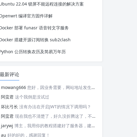
Ubuntu 22.04 锁屏不能远程连接的解决方案
Openwrt 编译官方固件详解
Docker 部署 funasr 语音转文字服务
Docker 搭建开源订阅转换 sub2clash
Python 公历转换农历及简易万年历
最新评论
mowang666
您好，因业务需要，网站地址发生变更，信息如下： 网站名称: 新锐博客 网站地址: https://blog.xrbk.cn 网站图标: https://blog.xrbk.cn/favicon.png 网站描述: 记录学习与分享资源 RSS地址：https://blog.xrbk.cn/atom.xml 请您及时更新，给你带来的不便敬请谅解
阿蛮君
这个我倒是没试过
坏比弓长
没有办法在开启JWT的情况下调用吗？
阿蛮君
现在我也不清楚了，好久没折腾这了，不好意思哈，现在用的tailscale
jarywj
博主，我用你的教程搭建好了服务器，建好了网络，但是客户端在替换planet文件后，加入了网络，服务器上看不到这个加入的客户端，这是为什么呢？
au
好的好的，感谢回复！