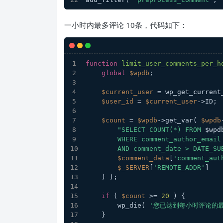
一小时内最多评论 10条，代码如下：
function
limit_user_comments_per_h
global
$wpdb
;
$current_user
 = wp_get_current
$user_id
 = 
$current_user
->ID;
$count
 = 
$wpdb
->get_var( 
$wpdb
"SELECT COUNT(*) FROM 
$wpd
        WHERE comment_author_emai
        AND comment_date > DAT
$comment_data
[
'comment_aut
$_SERVER
[
'REMOTE_ADDR'
]
    ) );
if
 ( 
$count
 >= 
20
 ) {
        wp_die( 
'您已达到每小时评论的
    }