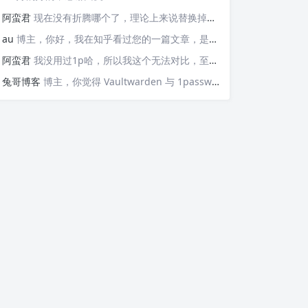
阿蛮君
现在没有折腾哪个了，理论上来说替换掉那些api就可以检测，https://v6.ident.me, https://6.ipw.cn, https://v6.yinghualuo.cn/bejson，不过我没有试过不知道行不行。我现在是用ddns-go这款工具。动态解析域名，并且可以触发webhook给我发送邮件的
au
博主，你好，我在知乎看过您的一篇文章，是关于使用Docker部署容器监控公网IP变动并主动发送邮件的“https://zhuanlan.zhihu.com/p/568074329”这篇文章，我想问的是，这个可以监控IPv6的变化并发送邮件嘛？因为我现在测试了，它只能发送IPv4的，请问如果要添加IPv6的变化，我该如何操作呢？谢谢您！
阿蛮君
我没用过1p哈，所以我这个无法对比，至少Vaultwarden我用了一两年感觉还不错
兔哥博客
博主，你觉得 Vaultwarden 与 1password 比哪个好用？我个人一直在用付费版的 1password，但最近也想自建试试Vaultwarden，又担心用不惯。