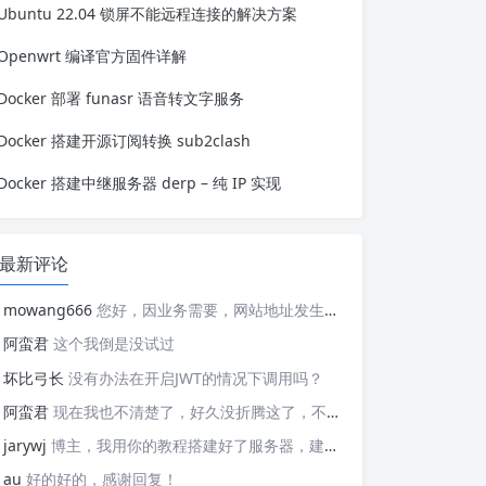
Ubuntu 22.04 锁屏不能远程连接的解决方案
听见一首喜欢的歌，想要下载放到音乐
服务器上，都需要这样操作有点麻...
Openwrt 编译官方固件详解
Docker 部署 funasr 语音转文字服务
Docker 搭建开源订阅转换 sub2clash
Docker 搭建中继服务器 derp – 纯 IP 实现
最新评论
mowang666
您好，因业务需要，网站地址发生变更，信息如下： 网站名称: 新锐博客 网站地址: https://blog.xrbk.cn 网站图标: https://blog.xrbk.cn/favicon.png 网站描述: 记录学习与分享资源 RSS地址：https://blog.xrbk.cn/atom.xml 请您及时更新，给你带来的不便敬请谅解
阿蛮君
这个我倒是没试过
坏比弓长
没有办法在开启JWT的情况下调用吗？
阿蛮君
现在我也不清楚了，好久没折腾这了，不好意思哈，现在用的tailscale
jarywj
博主，我用你的教程搭建好了服务器，建好了网络，但是客户端在替换planet文件后，加入了网络，服务器上看不到这个加入的客户端，这是为什么呢？
au
好的好的，感谢回复！