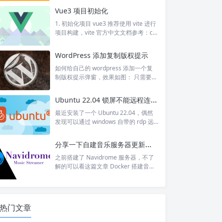
nt --location https://rpm.nodesource.
Vue3 项目初始化
com/setup_16.x | sudo bash setup_1
6里16是版本号，可根据自己需要修
1. 初始化项目 vue3 推荐使用 vite 进行
改。 yum方式安装 sudo yum -y i...
项目构建，vite 官方中文文档参考：cn.
vitejs.dev/guide/ 另外包管理工具推荐
pnmp，其号称高性能的 npm。pnmp
WordPress 添加复制版权提示
由 npm/yarn 衍生而来，解决了 npm/y
arn 内部潜在的 bug，极大的优化了性
如何给自己的 wordpress 添加一个复
能，扩展了使用场景。 pnpm 安装： n
制版权提示弹窗，效果如图： 只需要在
pm i -g pnpm 项目初始化： pnpm cre
function.php 添加如下内容： // 版权提
ate vit...
示 function zm_copyright_tips() { echo
Ubuntu 22.04 锁屏不能远程连接的解决方案
'<link rel="stylesheet" type="text/css"
rel="external nofollo...
最近安装了一个 Ubuntu 22.04，偶然
发现可以通过 windows 自带的 rdp 远
程工具进行连接，内心狂喜。此外，还
支持启动 VNC 协议，也就是默认支持
分享一下自建音乐服务器更新音乐的方案
了 rdp 和 vnc 连接。 看了以下，ubunt
u 在用户级别下创建了一个远程桌面服
之前搭建了 Navidrome 服务器，不了
务，具体文件是 /usr/lib/systemd/use
解的可以看这篇文章 Docker 搭建音乐
r/gnome-remote-desktop.service。这
服务器 Navidrome。并且之前的方案
个服务开机是不会自动启动的...
一直是使用开心版的酷我音乐下载歌
曲，下好以后放在指定目录，再通过 wi
ndows 上的 musictag 软件刮削歌词和
热门文章
封面，再通过 syncthing 进行文件同
步，再重启 Navidrome。 然而，偶尔