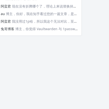
阿蛮君
现在没有折腾哪个了，理论上来说替换掉那些api就可以检测，https://v6.ident.me, https://6.ipw.cn, https://v6.yinghualuo.cn/bejson，不过我没有试过不知道行不行。我现在是用ddns-go这款工具。动态解析域名，并且可以触发webhook给我发送邮件的
au
博主，你好，我在知乎看过您的一篇文章，是关于使用Docker部署容器监控公网IP变动并主动发送邮件的“https://zhuanlan.zhihu.com/p/568074329”这篇文章，我想问的是，这个可以监控IPv6的变化并发送邮件嘛？因为我现在测试了，它只能发送IPv4的，请问如果要添加IPv6的变化，我该如何操作呢？谢谢您！
阿蛮君
我没用过1p哈，所以我这个无法对比，至少Vaultwarden我用了一两年感觉还不错
兔哥博客
博主，你觉得 Vaultwarden 与 1password 比哪个好用？我个人一直在用付费版的 1password，但最近也想自建试试Vaultwarden，又担心用不惯。