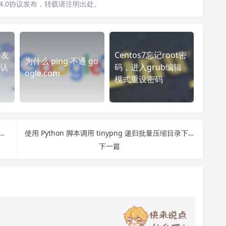
4.0协议发布，转载请注明出处。
给友
Centos7忘记root密
为什么 ping 不通 go
认
码，进入grub编辑
ogle.com
模式重设密码
s 命令提示符能运行命令但 Powershell 提示命令找不到
使用 Python 脚本调用 tinypng 递归批量压缩目录下的图片
下一篇