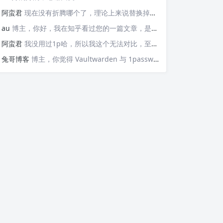
阿蛮君
现在没有折腾哪个了，理论上来说替换掉那些api就可以检测，https://v6.ident.me, https://6.ipw.cn, https://v6.yinghualuo.cn/bejson，不过我没有试过不知道行不行。我现在是用ddns-go这款工具。动态解析域名，并且可以触发webhook给我发送邮件的
au
博主，你好，我在知乎看过您的一篇文章，是关于使用Docker部署容器监控公网IP变动并主动发送邮件的“https://zhuanlan.zhihu.com/p/568074329”这篇文章，我想问的是，这个可以监控IPv6的变化并发送邮件嘛？因为我现在测试了，它只能发送IPv4的，请问如果要添加IPv6的变化，我该如何操作呢？谢谢您！
阿蛮君
我没用过1p哈，所以我这个无法对比，至少Vaultwarden我用了一两年感觉还不错
兔哥博客
博主，你觉得 Vaultwarden 与 1password 比哪个好用？我个人一直在用付费版的 1password，但最近也想自建试试Vaultwarden，又担心用不惯。