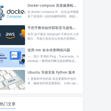
w、mac、移动端甚至是 docker 进行
Docker-compose 容器健康检查的作用
安装，且界面非常美观，功能也非常全
面。 以下就是 docker 的安装方式： do
在 docker-compose 中，往往会伴随着
cker run -d \ --name nascab \ -p 8080:
多个容器的一起的创建和销毁。例如，
80 \ -p 8443:443 \ -p 8090:90 \ -p 802
微服务需要等待 nacos 成功启动以后再
1:21...
进行启动，否则先启动则会启动失败，
手把手教你如何获取亚马逊免费服务器并搭建图床
因为不能在 nocos 上注册自己。 以下
是一个简单的案例： version: '3.1' serv
前言 由于最近 telegraph 不再允许上传
ices: nginx: image: nginx container_n
图片，导致之前在论坛等地方使用的图
ame: nginx restart: alw...
床失效了，所以想整一台不需要经常重
装的机器来搭建图床。 又想到很久之前
使用 mtr 命令排查网络问题
听说亚马逊云科技提供免费的云服务
器，上官网一看，果然活动还在。并
一、简介 常用的 Ping，Traceroute，n
且，除了云服务器，还有永久免费的无
slookup 一般用来判断主机的网络连通
服务器计算服务等等，可以访问亚马逊
性，其实有一个更好用的网络联通性判
云科技进行查询免费产品进行体验。 这
断工具，这个命令就是 MTR。MTR 结
Ubuntu 升级安装 Python 版本
还说什么，有免费的云服务器不拿来体
合了 Traceroute 和 Ping 的功能，提供
验一下，想想都觉得可惜。 获取免费云
了更为丰富的信息，包括实时的网络状
1. 更新软件包列表 首先更新软件包列
服务器 1...
态和统计数据。 Traceroute 默认使用
表，确保包列表是最新的。 sudo apt u
UDP 数据包探测，而 MTR 默认使用 IC
pdate 2. 安装软件属性共用库 software
MP 报文探测，ICMP 在某些路由节点
-properties-common 是一个在 Ubunt
的优先级要...
u 和其他基于 Debian 的 Linux 发行版
中用于管理第三方软件源（PPA，即个
热门文章
人软件包存档）的软件包。它提供了一
些工具和库，使得用户可以更轻松地添