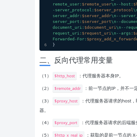
remote_user:
$remote_user
\n--host:
$
-server_protocol:
$server_protocol
\
server_addr:
$server_addr
\n--server
server_port:
$server_port
\n--docume
document_uri:
$document_uri
\n--requ
request_uri:
$request_uri
\n--args:
$
Forwarded-For:
$proxy_add_x_forward
}
二、反向代理常用变量
（1）
：代理服务器本身IP。
$http_host
（2）
：前一节点的IP，并不一
$remote_addr
（3）
：代理服务器请求的host
$proxy_host
器。
（4）
：代理服务器请求的后端服
$proxy_port
（5）
：获取的是前一节点的 X-Re
$http_x_real_ip