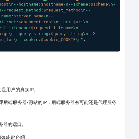
host
\n--hostname:
$hostname
\n--scheme:
$scheme
\n-
n--request_method:
$request_method
\n--
_name:
$server_name
\n--
nt_root:
$document_root
\n--uri:
$uri
\n--
est_filename:
$request_filename
\n--
args
\n--query_string:
$query_string
\n--X-
ed_for
\n--cookie:
$cookie_COOKIE
\n"
;
定是用户的真实IP。
，即后端服务器/源站的IP，后端服务器有可能还是代理服务
务器的端口。
al-IP 的值。