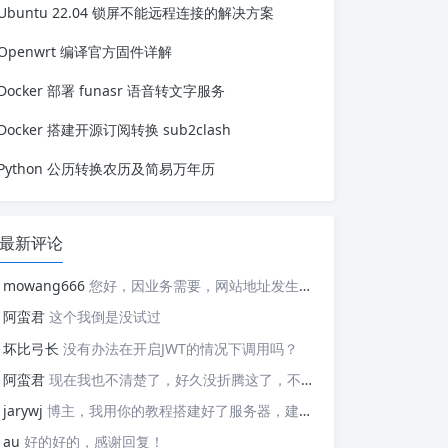
Ubuntu 22.04 锁屏不能远程连接的解决方案
加、删除和更新 PPA。 sudo apt in...
Openwrt 编译官方固件详解
Docker 部署 funasr 语音转文字服务
Docker 搭建开源订阅转换 sub2clash
Python 公历转换农历及简易万年历
最新评论
mowang666
您好，因业务需要，网站地址发生变更，信息如下： 网站名称: 新锐博客 网站地址: https://blog.xrbk.cn 网站图标: https://blog.xrbk.cn/favicon.png 网站描述: 记录学习与分享资源 RSS地址：https://blog.xrbk.cn/atom.xml 请您及时更新，给你带来的不便敬请谅解
阿蛮君
这个我倒是没试过
坏比弓长
没有办法在开启JWT的情况下调用吗？
阿蛮君
现在我也不清楚了，好久没折腾这了，不好意思哈，现在用的tailscale
jarywj
博主，我用你的教程搭建好了服务器，建好了网络，但是客户端在替换planet文件后，加入了网络，服务器上看不到这个加入的客户端，这是为什么呢？
au
好的好的，感谢回复！