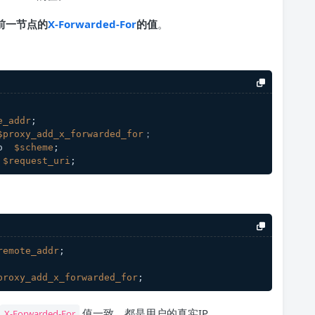
前一节点的
X-Forwarded-For
的值
。
e_addr
;
$proxy_add_x_forwarded_for
；
o  
$scheme
;
 
$request_uri
;
remote_addr
;
proxy_add_x_forwarded_for
;
值一致，都是用户的真实IP。
X-Forwarded-For