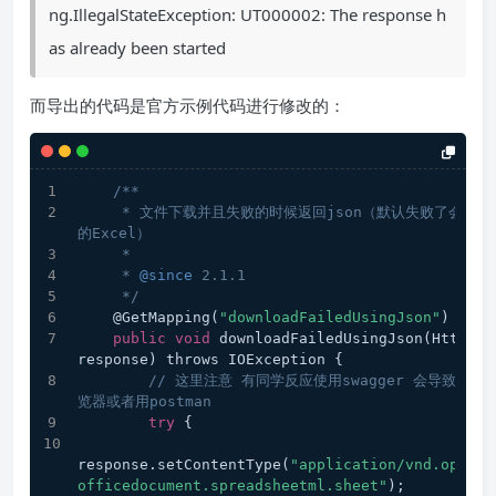
ng.IllegalStateException: UT000002: The response h
as already been started
而导出的代码是官方示例代码进行修改的：
/**
     * 文件下载并且失败的时候返回json（默认失败了会返回一个有部分数据
的Excel）
     *
     * 
@since
 2.1.1
     */
    @GetMapping(
"downloadFailedUsingJson"
)
public
void
 downloadFailedUsingJson(HttpSer
response) throws IOException {
// 这里注意 有同学反应使用swagger 会导致各
览器或者用postman
try
 {
response.setContentType(
"application/vnd.openxm
officedocument.spreadsheetml.sheet"
);