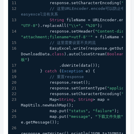
            response.setCharacterEncoding(
"utf-
// 这里URLEncoder.encode可以防止中文
easyexcel没有关系
String
 fileName = URLEncoder.encode
"UTF-8"
).replaceAll(
"\\+"
, 
"%20"
);
            response.setHeader(
"Content-disposi
"attachment;filename*=utf-8''"
 + fileName + 
".x
// 这里需要设置不关闭流
            EasyExcel.write(response.getOutputStream(), 
DownloadData.
class
).autoCloseStream(
Boolean
.
FAL
板"
)
                .doWrite(data());
        } 
catch
 (
Exception
 e) {
// 重置response
            response.reset();
            response.setContentType(
"applicatio
            response.setCharacterEncoding(
"utf-
            Map<
String
, 
String
> map = 
MapUtils.newHashMap();
            map.put(
"status"
, 
"failure"
);
            map.put(
"message"
, 
"下载文件失败"
 + 
e.getMessage());
response.getWriter().println(JSON.toJSONString(