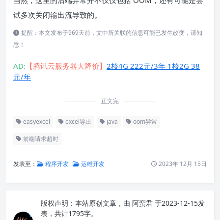
当然，这里的后端异常并不仅仅包括 OOM，还有可能是尝
试多次关闭输出流导致的。
提醒：本文发布于969天前，文中所关联的信息可能已发生改变，请知
悉！
AD:
【腾讯云服务器大降价】
2核4G 222元/3年 1核2G 38
元/年
正文完
easyexcel
excel导出
java
oom异常
前端请求超时
发表至：
程序开发
运维开发
2023年 12月 15日
版权声明：
本站原创文章，由
阿蛮君
于2023-12-15发
表，共计1795字。