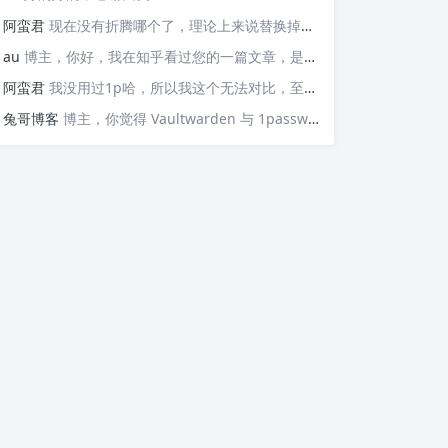
阿蛮君
现在没有折腾哪个了，理论上来说替换掉那些api就可以检测，https://v6.ident.me, https://6.ipw.cn, https://v6.yinghualuo.cn/bejson，不过我没有试过不知道行不行。我现在是用ddns-go这款工具。动态解析域名，并且可以触发webhook给我发送邮件的
au
博主，你好，我在知乎看过您的一篇文章，是关于使用Docker部署容器监控公网IP变动并主动发送邮件的“https://zhuanlan.zhihu.com/p/568074329”这篇文章，我想问的是，这个可以监控IPv6的变化并发送邮件嘛？因为我现在测试了，它只能发送IPv4的，请问如果要添加IPv6的变化，我该如何操作呢？谢谢您！
阿蛮君
我没用过1p哈，所以我这个无法对比，至少Vaultwarden我用了一两年感觉还不错
兔哥博客
博主，你觉得 Vaultwarden 与 1password 比哪个好用？我个人一直在用付费版的 1password，但最近也想自建试试Vaultwarden，又担心用不惯。