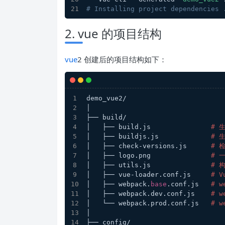
# Installing project dependencies 
2. vue 的项目结构
vue
2 创建后的项目结构如下：
demo_vue2/
│
├── build/
│   ├── build.js               
# 
│   ├── buildjs.js             
# 
│   ├── check-versions.js      
# 
│   ├── logo.png               
# 
│   ├── utils.js               
# 
│   ├── vue-loader.conf.js     
# V
│   ├── webpack.
base
.conf.js   
# 
│   ├── webpack.dev.conf.js    
# 
│   └── webpack.prod.conf.js   
# 
│
├── config/