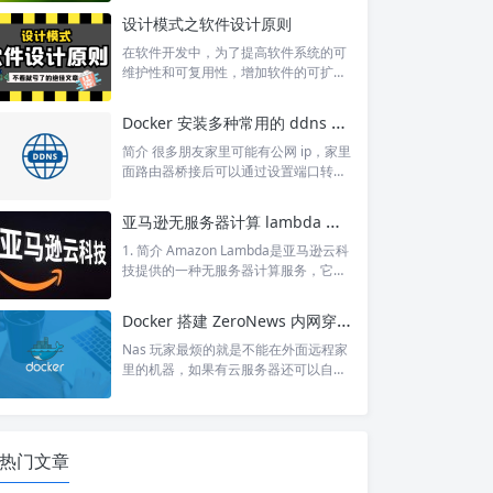
等功能。 过滤器链 Spring Security 常
设计模式之软件设计原则
用的过滤器有15个，如下图所示： 在 F
ilterChainProxy 类中的 doFilterIntern
在软件开发中，为了提高软件系统的可
al 方法打断点可以看见。 1.org.springf
维护性和可复用性，增加软件的可扩展
ramework.security.web.conte...
性和灵活性，程序员要尽量根据 6 条原
则来开发程序，从而提高软件开发效
Docker 安装多种常用的 ddns 工具
率、节约软件开发成本和维护成本。 1
开闭原则 对扩展开放，对修改关闭。在
简介 很多朋友家里可能有公网 ip，家里
程序需要进行拓展的时候，不能去修改
面路由器桥接后可以通过设置端口转发
原有的代码，实现一个热插拔的效果。
或者 dmz 主机能够通过外网访问到家
简言之，是为了使程序的扩展性好，易
里设备。但是，这个公网 ip 是动态的，
亚马逊无服务器计算 lambda 的初体验
于维护和升级。 想要达到这样的效果，
可能几天就变了，非常不方便。 而域名
我们需要使用接口和抽象类。 因为抽象
就是为了方便不用记忆 ip，对于静态的
1. 简介 Amazon Lambda是亚马逊云科
灵活性好，适应...
只需要配置一次解析即可，但是对于动
技提供的一种无服务器计算服务，它的
态公网 ip，就需要用到 ddns 了。 下面
特点如下： 无服务器（Serverless）
是阿蛮君用过的几种 docker 搭建 ddns
开发者无需管理底层服务器。Amazon
Docker 搭建 ZeroNews 内网穿透
工具。 一、ddns-go ddns-go ...
Lambda 会自动为代码提供执行环境，
包括计算资源、内存、存储等。 计费基
Nas 玩家最烦的就是不能在外面远程家
于实际执行时间和资源消耗，避免了闲
里的机器，如果有云服务器还可以自己
置资源浪费。 事件驱动 代码的执行通
搭建内网穿透或者是异地组网，但是没
常由某些事件触发。常见触发器包括：
有服务器只能用别人提供的免费服务。
文件上传到 Amazon S3。 数据库更新
今天偶然间在其他地方看见 ZeroNew
（如...
s，发现上手比较简单，并且可以使用 d
热门文章
ocker 搭建，然后就折腾了一下。虽然
我自己不是很需要这款工具，因为本身