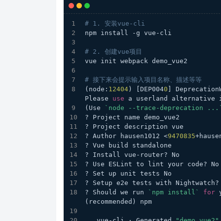
# 1. 安装vue-cli
npm install -g vue-cli
# 2. 创建vue项目
vue init webpack demo_vue2
# 接下来会提示输入项目名称、描述等等
(node:
12404
) [DEP004
0
] Deprecation
Please 
use
 a userland alternative 
(Use 
`node --trace-deprecation ...
? Project name demo_vue2
? Project description vue
? Author hausen1012 <
9470835
+hause
? Vue build standalone
? Install vue-router? No
? Use ESLint to lint your code? No
? Set up unit tests No
? Setup e2e tests with Nightwatch?
? Should we run 
`npm install`
for
 
(recommended) npm
   vue-cli · Generated 
"demo_vue2"