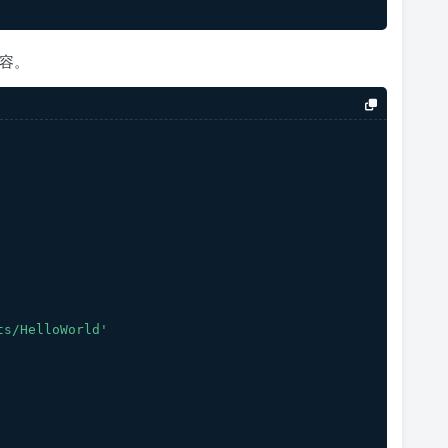
容。
ts/HelloWorld'