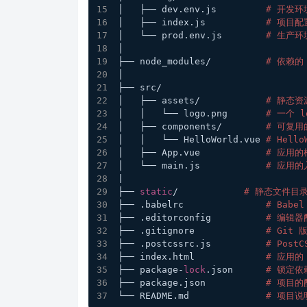
│   ├── dev.env.js         
# 开发环
│   ├── index.js           
# 项目
│   └── prod.env.js        
# 生产环
│
├── node_modules/          
# 依赖的 
│
├── src/
│   ├── assets/            
# 静态
│   │   └── logo.png       
# 一个 l
│   ├── components/        
# 可复用
│   │   └── HelloWorld.vue 
# Hell
│   ├── App.vue            
# 应用的
│   └── main.js            
# 应用的
|
├── 
static
/            
# 静态文件目
├── .babelrc               
# Babe
├── .editorconfig          
# 编辑
├── .gitignore             
# Git
├── .postcssrc.js          
# Post
├── index.html             
# 应用的
├── package-
lock
.json      
# 锁定依
├── package.json           
# 项目
└── README.md              
# 项目说