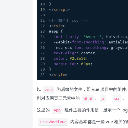
}
</
script
>
<!--相当于 css -->
<
style
>
#app
 {
font-family
: 
'Avenir'
, Helvetica
  -webkit-
font-smoothing
: antialia
  -moz-osx-
font-smoothing
: graysca
text-align
: center;
color
: 
#2c3e50
;
margin-top
: 
60px
;
}
</
style
>
以
为后缀的文件，即 vue 项目中的组
.vue
别对应网页三元素中的
、
、
。
html
js
css
这里的
组件主要的作用是，显示一个 log
App
内容基本都是一些 vue 相
HelloWorld.vue