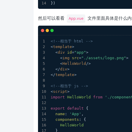
})
然后可以看看
文件里面具体是什么内
App.vue
<!--相当于 html -->
<
template
>
<
div
id
=
"app"
>
<
img
src
=
"./assets/logo.png"
>
<
HelloWorld
/>
</
div
>
</
template
>
<!--相当于 js -->
<
script
>
import
HelloWorld
from
'./componen
export
default
 {
name
: 
'App'
,
components
: {
HelloWorld
  }