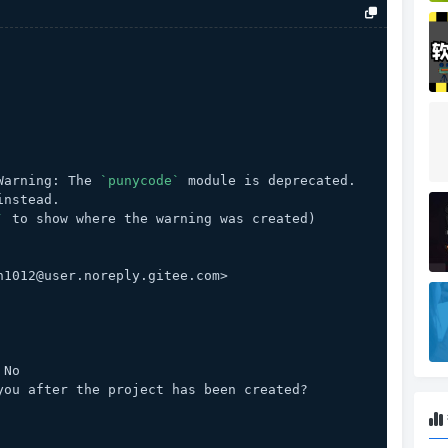
Warning: The 
`punycode`
 module is deprecated. 
instead.
`
 to show where the warning was created)
n1012@user.noreply.gitee.com>
 No
you after the project has been created? 
.