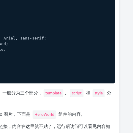
, Arial, sans-serif;
sed;
le;
件。一般分为三个部分，
、
和
分
template
script
style
o 图片，下面是
组件的内容。
HelloWorld
关的链接，内容在这里就不贴了，运行后访问可以看见内容如