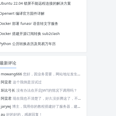
Ubuntu 22.04 锁屏不能远程连接的解决方案
服务器就挺多的。 首先需要登录 zeron
ews，然后创建 token。 再创建 docker
-compo...
Openwrt 编译官方固件详解
Docker 部署 funasr 语音转文字服务
Docker 搭建开源订阅转换 sub2clash
Python 公历转换农历及简易万年历
最新评论
mowang666
您好，因业务需要，网站地址发生变更，信息如下： 网站名称: 新锐博客 网站地址: https://blog.xrbk.cn 网站图标: https://blog.xrbk.cn/favicon.png 网站描述: 记录学习与分享资源 RSS地址：https://blog.xrbk.cn/atom.xml 请您及时更新，给你带来的不便敬请谅解
阿蛮君
这个我倒是没试过
坏比弓长
没有办法在开启JWT的情况下调用吗？
阿蛮君
现在我也不清楚了，好久没折腾这了，不好意思哈，现在用的tailscale
jarywj
博主，我用你的教程搭建好了服务器，建好了网络，但是客户端在替换planet文件后，加入了网络，服务器上看不到这个加入的客户端，这是为什么呢？
au
好的好的，感谢回复！