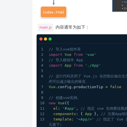
内容通常为如下：
main.js
// 导入vue组件库
import
Vue
from
'vue'
// 导入根组件 App
import
App
from
'./App'
// 这行代码关闭了 Vue.js 在控制台输
闭可以减少输出的噪音。
Vue
.
config
.
productionTip
 = 
false
// 创建vue实例。
new
Vue
({
el
: 
'#app'
, 
// 指定 vue 实例要挂载
components
: { 
App
 }, 
// 注册Ap
template
: 
'<App/>'
// 指定了 Vue
元素下）