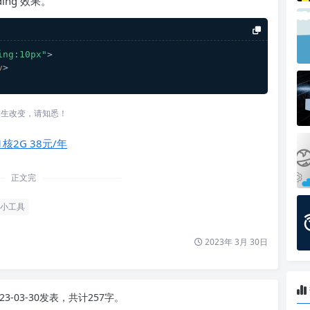
ing 效果。
ing:10px"
>
v
>
发生改变，请知悉！
1核2G 38元/年
正文完
小工具
2023年 3月 30日
23-03-30发表，共计257字。