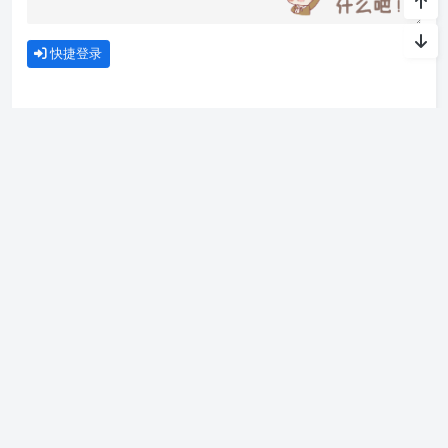
快捷登录
关于我
暂时还没有介绍~
联系我
留言建议
|
免责声明
|
站点地图
Copyright © 2023-2026 阿蛮君博客
湘ICP备2023001393号