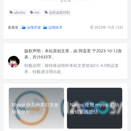
正文完
ubuntu
vnc
远程桌面控制
发表至：
运维开发
运维技术
2023年 10月 12日
版权声明：
本站原创文章，由
阿蛮君
于2023-10-12发
表，共计633字。
转载说明：
除特殊说明外本站文章皆由CC-4.0协议发
布，转载请注明出处。
Mysql 中几种索引失效
Nacos 使用 mysql 启动
场景分析
报错原因总结