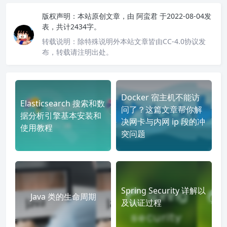
版权声明：
本站原创文章，由
阿蛮君
于2022-08-04发
表，共计2434字。
转载说明：
除特殊说明外本站文章皆由CC-4.0协议发
布，转载请注明出处。
Docker 宿主机不能访
Elasticsearch 搜索和数
问了？这篇文章帮你解
据分析引擎基本安装和
决网卡与内网 ip 段的冲
使用教程
突问题
Spring Security 详解以
Java 类的生命周期
及认证过程