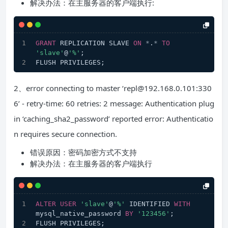
解决办法：在主服务器的客户端执行:
GRANT
 REPLICATION SLAVE 
ON
*
.
*
TO
'slave'
@
'%'
;
FLUSH PRIVILEGES;
2、error connecting to master ‘repl@192.168.0.101:330
6’ - retry-time: 60 retries: 2 message: Authentication plug
in ‘caching_sha2_password’ reported error: Authenticatio
n requires secure connection.
错误原因：密码加密方式不支持
解决办法：在主服务器的客户端执行
ALTER
USER
'slave'
@
'%'
 IDENTIFIED 
WITH
mysql_native_password 
BY
'123456'
;
FLUSH PRIVILEGES;