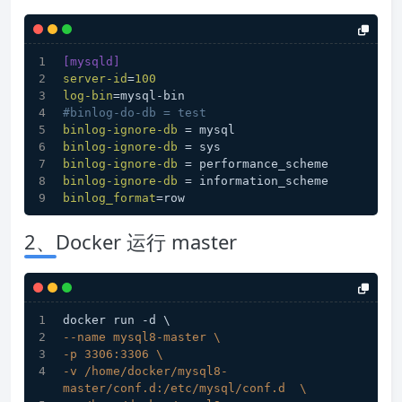
[mysqld]
server-id
=
100
log-bin
=mysql-bin
#binlog-do-db = test
binlog-ignore-db
 = mysql
binlog-ignore-db
 = sys
binlog-ignore-db
 = performance_scheme
binlog-ignore-db
 = information_scheme
binlog_format
=row
2、Docker 运行 master
docker run -d \
--name mysql8-master \
-p 3306:3306 \
-v /home/docker/mysql8-
master/conf.d:/etc/mysql/conf.d  \