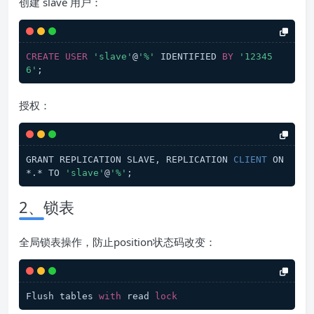
创建 slave 用户：
CREATE
USER
'slave'
@
'%'
 IDENTIFIED 
BY
'12345
6'
;
授权：
GRANT REPLICATION SLAVE, REPLICATION 
CLIENT
 ON 
*.* TO 
'slave'
@
'%'
;
2、锁表
全局锁表操作，防止position状态码改变：
Flush tables 
with
 read 
lock