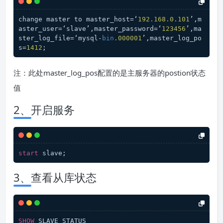
change master to master_host=‘
192.168
.0
.101
’,m
aster_user=‘slave’,master_password=‘
123456
’,ma
ster_log_file=‘mysql-
bin
.000001
’,master_log_po
s=
1412
;
注：此处master_log_pos配置的是主服务器的postion状态
值
2、开启服务
start
 slave;
3、查看从库状态
SHOW
 SLAVE STATUS