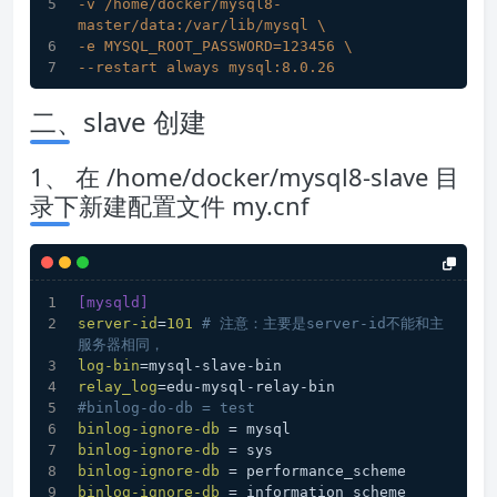
-v /home/docker/mysql8-
master/data:/var/lib/mysql \
-e MYSQL_ROOT_PASSWORD=123456 \
--restart always mysql:8.0.26
二、slave 创建
1、 在 /home/docker/mysql8-slave 目
录下新建配置文件 my.cnf
[mysqld]
server-id
=
101
# 注意：主要是server-id不能和主
服务器相同，
log-bin
=mysql-slave-bin
relay_log
=edu-mysql-relay-bin
#binlog-do-db = test
binlog-ignore-db
 = mysql
binlog-ignore-db
 = sys
binlog-ignore-db
 = performance_scheme
binlog-ignore-db
 = information_scheme