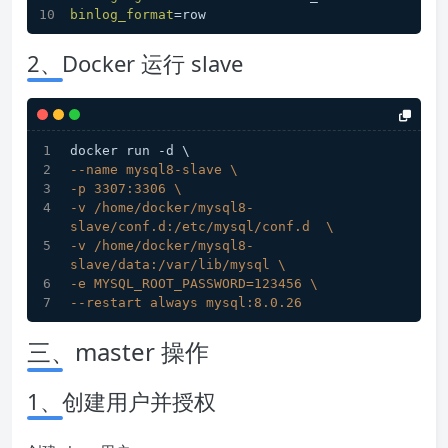
binlog_format
=row
2、Docker 运行 slave
docker run -d \
--name mysql8-slave \
-p 3307:3306 \
-v /home/docker/mysql8-
slave/conf.d:/etc/mysql/conf.d  \
-v /home/docker/mysql8-
slave/data:/var/lib/mysql \
-e MYSQL_ROOT_PASSWORD=123456 \
--restart always mysql:8.0.26
三、master 操作
1、创建用户并授权