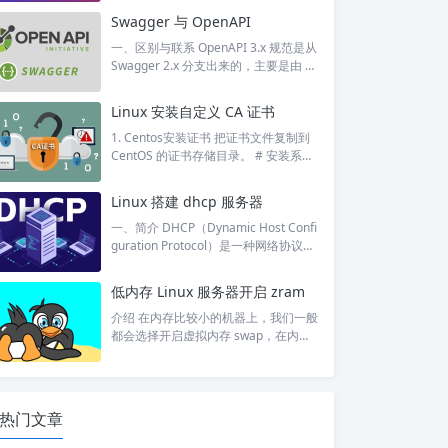
通过纯代码进行美化登陆页面，美化后
Swagger 与 OpenAPI
效果如下： 在 functions.php 添加如下
代码，对于 custom_login_style 函数，
一、区别与联系 OpenAPI 3.x 规范是从
需要自行修改 logo 和 背景图片的路
Swagger 2.x 分支出来的，主要是由 Li
径。 function io_login_header(){ echo
nux 基金会的 OpenAPI Initiative 进行
'<div class...
维护的。Swagger 2.x 规范被 OpenAPI
Linux 安装自定义 CA 证书
3.x 取代，OpenAPI 3.0 成为新的 API
规范标准。但Swagger 2.x 规范仍然被
1. Centos安装证书 把证书文件复制到
广泛使用，例如常见的 @Api​、@ApiO
CentOS 的证书存储目录。 # 安装系统
peration​ 等注解都是 Swa...
级别证书 cp ca.crt /etc/pki/ca-trust/so
urce/anchors/ # 安装用户级别级别证
Linux 搭建 dhcp 服务器
书 # mkdir -p ~/.certs # cp ca.crt ~/.ce
rts # echo "SSL_CERT_DIR=~/.certs" >
一、简介 DHCP（Dynamic Host Confi
> ~/...
guration Protocol）是一种网络协议，
用于为计算机和其他网络设备分配 IP
地址以及其他网络配置信息。它允许网
低内存 Linux 服务器开启 zram
络中的设备自动获取 IP 地址，而无需
手动配置每个设备的 IP 地址。 DHCP
介绍 在内存比较小的机器上，我们一般
的工作原理如下： 设备启动时，它会发
都会选择开启虚拟内存 swap，在内存
送一个 DHCP 请求广播，请求获取 IP
不足时将部分数据写入磁盘。这种方式
地址和其他网络配置信息。 DHCP 服务
增加了内存，但是硬盘的访问速度比较
器接收到广播请求后，...
慢。教程：Linux 创建和释放 swap 分
区 - 阿蛮君博客 而 zram 是 Linux 内核
热门文章
提供的一种压缩内存块设备技术，相当
于在内存里开一个 “压缩的硬盘”，数据