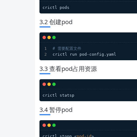
crictl pods
3.2 创建pod
# 需要配置文件
crictl run pod-config.yaml
3.3 查看pod占用资源
crictl statsp
3.4 暂停pod
crictl stopp 
<
pod-id
>