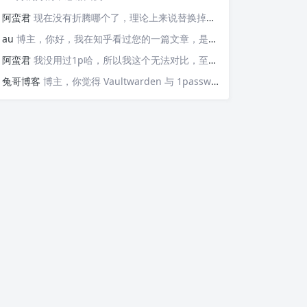
阿蛮君
现在没有折腾哪个了，理论上来说替换掉那些api就可以检测，https://v6.ident.me, https://6.ipw.cn, https://v6.yinghualuo.cn/bejson，不过我没有试过不知道行不行。我现在是用ddns-go这款工具。动态解析域名，并且可以触发webhook给我发送邮件的
au
博主，你好，我在知乎看过您的一篇文章，是关于使用Docker部署容器监控公网IP变动并主动发送邮件的“https://zhuanlan.zhihu.com/p/568074329”这篇文章，我想问的是，这个可以监控IPv6的变化并发送邮件嘛？因为我现在测试了，它只能发送IPv4的，请问如果要添加IPv6的变化，我该如何操作呢？谢谢您！
阿蛮君
我没用过1p哈，所以我这个无法对比，至少Vaultwarden我用了一两年感觉还不错
兔哥博客
博主，你觉得 Vaultwarden 与 1password 比哪个好用？我个人一直在用付费版的 1password，但最近也想自建试试Vaultwarden，又担心用不惯。