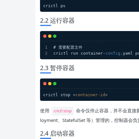
crictl ps
2.2 运行容器
# 需要配置文件
crictl run container-
config
.yaml p
2.3 暂停容器
crictl stop 
<
container-id
>
使用
命令仅停止容器，并不会直接影响到 P
crictl stop
loyment、StatefulSet 等）管理的，控制
2.4 启动容器