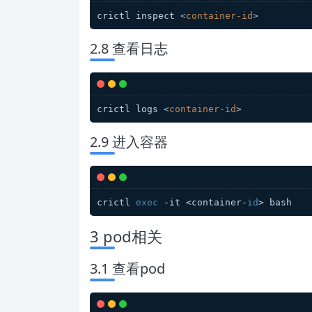
crictl inspect 
<
container-id
>
2.8 查看日志
crictl logs 
<
container-id
>
2.9 进入容器
crictl 
exec
 -it <container-
id
> bash
3 pod相关
3.1 查看pod