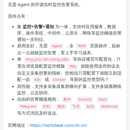
无需 Agent 的开源实时监控告警系统。
其特点有：
集
监控+告警+通知
为一体，支持对应用服务，数据
库，操作系统，中间件，云原生，网络等监控阈值告警
通知一步到位。
易用友好，无需
，全
页面操作，鼠标
Agent
WEB
点一点就能监控告警，零上手学习成本。
将
等协议规范可配置化，只
Http,Jmx,Ssh,Snmp,Jdbc
需在浏览器配置监控模版
就能使用这些协议去
YML
自定义采集想要的指标。您相信只需配置下就能立刻适
配一款
或
等新的监控类型吗？
K8s
Docker
高性能，支持多采集器集群横向扩展，支持多隔离网络
监控，云边协同。
自由的告警阈值规则，
邮件
Discord
Slack
Telegram
钉钉
微信
飞书
短信
Webhook
等方式消息及时送达。
官网地址：
https://hertzbeat.com/zh-cn/