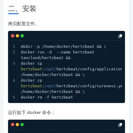
二、安装
拷贝配置文件。
mkdir -p /home/docker/hertzbeat && \
docker run -d  --name hertzbeat 
tancloud/hertzbeat &&
docker cp 
hertzbeat
:
/opt/
hertzbeat/config/application.
yml
/home/docker/hertzbeat && \
docker cp 
hertzbeat
:
/opt/
hertzbeat/config/sureness.
yml
/home/docker/hertzbeat && \
docker rm -f hertzbeat
运行如下 docker 命令：