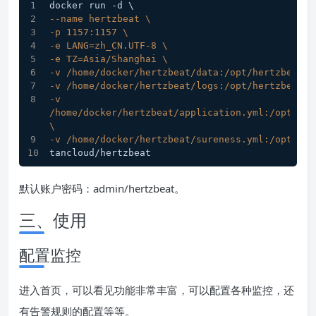
docker run -d \
--name hertzbeat \
-p 1157:1157 \
-e LANG=zh_CN.UTF-8 \
-e TZ=Asia/Shanghai \
-v /home/docker/hertzbeat/data:/opt/hertzbeat/d
-v /home/docker/hertzbeat/logs:/opt/hertzbeat/l
-v 
/home/docker/hertzbeat/application.yml:/opt/her
\
-v /home/docker/hertzbeat/sureness.yml:/opt/her
tancloud/hertzbeat
默认账户密码：admin/hertzbeat。
三、使用
配置监控
进入首页，可以看见功能非常丰富，可以配置各种监控，还
有告警规则的配置等等。