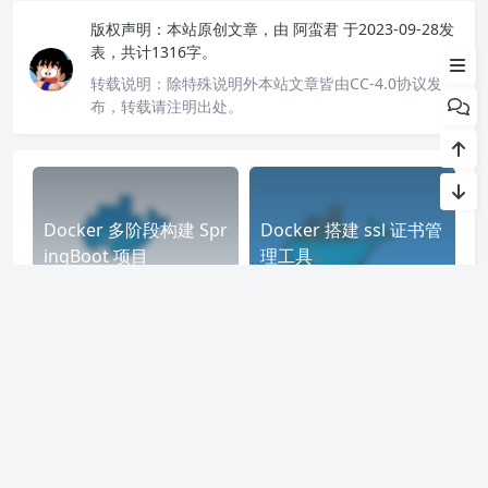
二、安装
版权声明：
本站原创文章，由
阿蛮君
于2023-09-28发
三、使用
表，共计1316字。
转载说明：
除特殊说明外本站文章皆由CC-4.0协议发
布，转载请注明出处。
Docker 多阶段构建 Spr
Docker 搭建 ssl 证书管
ingBoot 项目
理工具
Docker 搭建中继服务
Docker 安装轻量级 git
器 derp – 需要域名并配
仓库 gitea
置 ssl