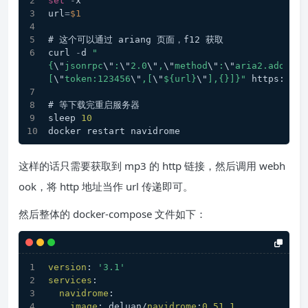
set
-
x
url
=
$1
# 这个可以通过 ariang 页面，f12 获取 
curl 
-
d 
"
{
\"
jsonrpc
\"
:
\"
2.0
\"
,
\"
method
\"
:
\"
aria2.addUri
\
[
\"
token:123456
\"
,[
\"
${url}
\"
],{}]}"
 https:
//xx
# 等下载完重启服务器
sleep 
10
docker restart navidrome
这样的话只需要获取到 mp3 的 http 链接，然后调用 webh
ook，将 http 地址当作 url 传递即可。
然后整体的 docker-compose 文件如下：
version
: 
'3.1'
services
:
navidrome
:
image
: deluan/
navidrome
:
0.51
.1