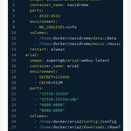
container_name
: navidrome
ports
:
      - 
4533
:
4533
environment
:
      - 
ND_LOGLEVEL
=info
volumes
:
      - 
/home/
docker/navidrome/
data
:/data
      - 
/home/
docker/navidrome/
music
:/music
restart
: always
aria2
:
image
: superng6/
aria2
:webui-latest
container_name
: aria2
environment
:
      - 
SECRET
=
123456
      - 
CACHE
=512M
ports
:
      - 
"32516:32516"
      - 
"32516:32516/udp"
      - 
"6800:6800"
      - 
"8080:8080"
volumes
:
      - 
/home/
docker/aria2/
config
:/config
      - 
/home/
docker/aria2/
downloads
:/downloads