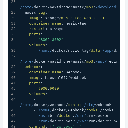
      - 
/home/
docker/navidrome/music/
mp3
:
/downloads/m
p3
  music-
tag
:
image
: xhongc/
music_tag_web
:
2.1
.1
container_name
: music-tag
restart
: always
ports
:
      - 
"8002:8002"
volumes
:
      - 
/home/
docker/music-tag/
data
:
/app/
data
      - 
/home/
docker/navidrome/music/
mp3
:
/app/m
edia
webhook
:
container_name
: webhook
image
: hausen1012/webhook
ports
:
      - 
9000
:
9000
volumes
:
      - 
/home/
docker/webhook/
config
:
/etc/
webhook
      - 
/home/
docker/webhook/
hooks
:/hooks
      - 
/usr/
bin/
docker
:
/usr/
bin/docker
      - 
/run/
docker.
sock
:
/var/
run/docker.
sock
command
: [
"-verbose"
, 
"-