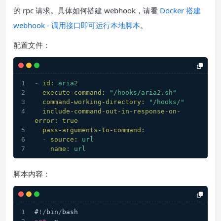
的 rpc 请求。具体如何搭建 webhook，请看
Docker 搭建
webhook - 调用接口即可运行本地脚本
。
配置文件：
-
id:
aria2
execute-command:
"/hooks/aria2.sh"
command-working-directory:
"/hooks/"
include-command-out-in-response-on-
error:
true
pass-arguments-to-command:
-
source:
url
name:
url
脚本内容：
#
!/
bin
/
bash