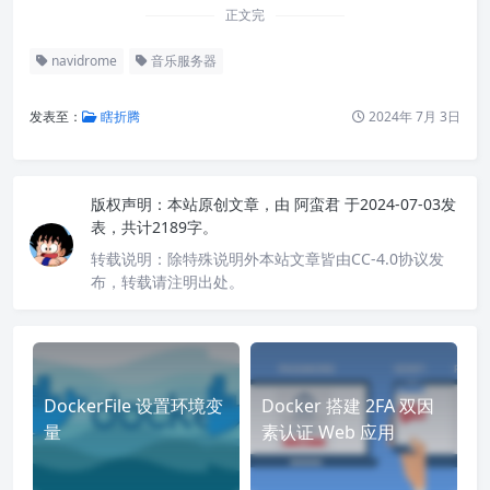
正文完
navidrome
音乐服务器
发表至：
瞎折腾
2024年 7月 3日
版权声明：
本站原创文章，由
阿蛮君
于2024-07-03发
表，共计2189字。
转载说明：
除特殊说明外本站文章皆由CC-4.0协议发
布，转载请注明出处。
DockerFile 设置环境变
Docker 搭建 2FA 双因
量
素认证 Web 应用