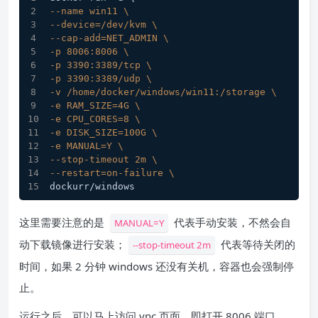
--name win11 \
--device=/dev/kvm \
--cap-add=NET_ADMIN \
-p 8006:8006 \
-p 3390:3389/tcp \
-p 3390:3389/udp \
-v /home/docker/windows/win11:/storage \
-e RAM_SIZE=4G \
-e CPU_CORES=8 \
-e DISK_SIZE=100G \
-e MANUAL=Y \
--stop-timeout 2m \
--restart=on-failure \
dockurr/windows
这里需要注意的是
代表手动安装，不然会自
MANUAL=Y
动下载镜像进行安装；
代表等待关闭的
--stop-timeout 2m
时间，如果 2 分钟 windows 还没有关机，容器也会强制停
止。
运行之后，可以马上访问 vnc 页面，即打开 8006 端口。