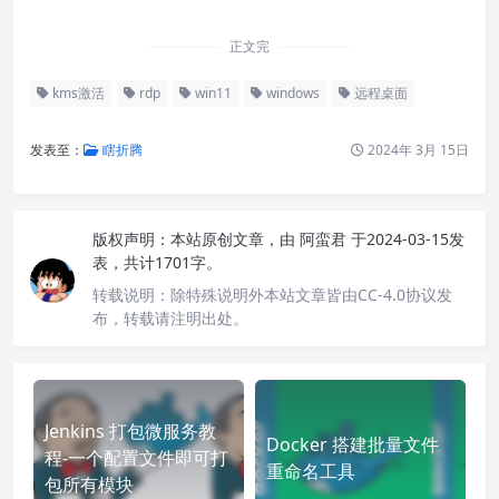
正文完
kms激活
rdp
win11
windows
远程桌面
发表至：
瞎折腾
2024年 3月 15日
版权声明：
本站原创文章，由
阿蛮君
于2024-03-15发
表，共计1701字。
转载说明：
除特殊说明外本站文章皆由CC-4.0协议发
布，转载请注明出处。
Jenkins 打包微服务教
Docker 搭建批量文件
程-一个配置文件即可打
重命名工具
包所有模块