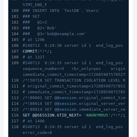
STMT_END_F
### INSERT INTO `TestDB`.`Users`
### SET
###   @1=2
###   @2='Bob'
###   @3='bob@example.com'
# at 1296
#240713  8:24:30 server id 1  end_log_pos 1327
COMMIT
/*!*/
;
# at 1327
#240713  8:24:35 server id 1  end_log_pos 1406 C
sequence_number=5   rbr_only=yes    original_com
immediate_commit_timestamp=1720859075785273 tr
/*!50718 SET TRANSACTION ISOLATION LEVEL READ 
# original_commit_timestamp=1720859075785273 (
# immediate_commit_timestamp=1720859075785273 
/*!80001 SET @
@session
.original_commit_timesta
/*!80014 SET @
@session
.original_server_version
/*!80014 SET @
@session
.immediate_server_versio
SET @@SESSION.GTID_NEXT= 
'ANONYMOUS'
/*!*/
;
# at 1406
#240713  8:24:35 server id 1  end_log_pos 1483 
error_code=0