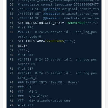
# immediate_commit_timestamp=1720859065477045 
/*!80001 SET @
@session
.original_commit_timesta
/*!80014 SET @
@session
.original_server_version
/*!80014 SET @
@session
.immediate_server_versio
SET @@SESSION.GTID_NEXT= 
'ANONYMOUS'
/*!*/
;
# at 776
#240713  8:24:25 server id 1  end_log_pos 853 C
error_code=0
SET TIMESTAMP=
1720859065
/*!*/
;
BEGIN
/*!*/
;
# at 853
#240713  8:24:25 server id 1  end_log_pos 917 C
number 89
# at 917
#240713  8:24:25 server id 1  end_log_pos 983 C
STMT_END_F
### INSERT INTO `TestDB`.`Users`
### SET
###   @1=1
###   @2='Alice'
###   @3='alice@example.com'
# at 983