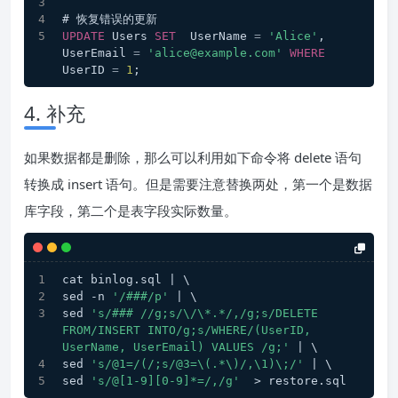
# 恢复错误的更新
UPDATE
 Users 
SET
  UserName 
=
'Alice'
, 
UserEmail 
=
'alice@example.com'
WHERE
UserID 
=
1
;
4. 补充
如果数据都是删除，那么可以利用如下命令将 delete 语句
转换成 insert 语句。但是需要注意替换两处，第一个是数据
库字段，第二个是表字段实际数量。
cat binlog.sql | \
sed -n 
'/###/p'
 | \
sed 
's/### //g;s/\/\*.*/,/g;s/DELETE 
FROM/INSERT INTO/g;s/WHERE/(UserID, 
UserName, UserEmail) VALUES /g;'
 | \
sed 
's/@1=/(/;s/@3=\(.*\)/,\1)\;/'
 | \
sed 
's/@[1-9][0-9]*=/,/g'
  > restore.sql