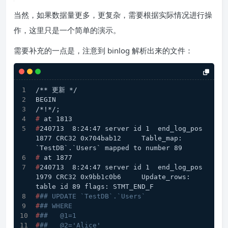
当然，如果数据量更多，更复杂，需要根据实际情况进行操
作，这里只是一个简单的演示。
需要补充的一点是，注意到 binlog 解析出来的文件：
/** 更新 */
BEGIN
/*!*/;
# 
at 1813
#
240713  8:24:47 server id 1  end_log_pos 
1877 CRC32 0x704bab12     Table_map: 
`TestDB`.`Users` mapped to number 89
# 
at 1877
#
240713  8:24:47 server id 1  end_log_pos 
1979 CRC32 0x9bb1c0b6     Update_rows: 
table id 89 flags: STMT_END_F
#
## UPDATE `TestDB`.`Users`
#
## WHERE
#
##   @1=1
#
##   @2='Alice'