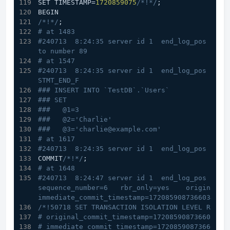
SET TIMESTAMP=
1720859075
/*!*/
;
BEGIN
/*!*/
;
# at 1483
#240713  8:24:35 server id 1  end_log_pos 1547 
to number 89
# at 1547
#240713  8:24:35 server id 1  end_log_pos 1617 
STMT_END_F
### INSERT INTO `TestDB`.`Users`
### SET
###   @1=3
###   @2='Charlie'
###   @3='charlie@example.com'
# at 1617
#240713  8:24:35 server id 1  end_log_pos 1648
COMMIT
/*!*/
;
# at 1648
#240713  8:24:47 server id 1  end_log_pos 1727 C
sequence_number=6   rbr_only=yes    original_com
immediate_commit_timestamp=1720859087366034 tr
/*!50718 SET TRANSACTION ISOLATION LEVEL READ 
# original_commit_timestamp=1720859087366034 (
# immediate_commit_timestamp=1720859087366034 