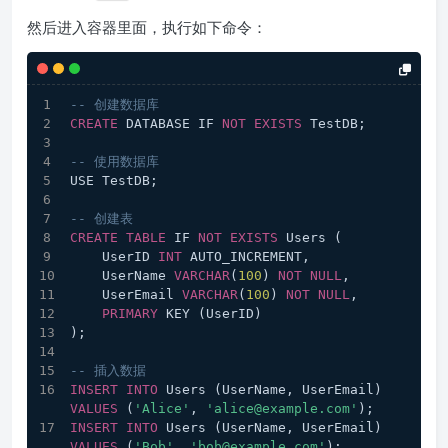
然后进入容器里面，执行如下命令：
-- 创建数据库
CREATE
 DATABASE IF 
NOT
EXISTS
 TestDB;
-- 使用数据库
USE TestDB;
-- 创建表
CREATE
TABLE
 IF 
NOT
EXISTS
 Users (
    UserID 
INT
 AUTO_INCREMENT,
    UserName 
VARCHAR
(
100
) 
NOT
NULL
,
    UserEmail 
VARCHAR
(
100
) 
NOT
NULL
,
PRIMARY
 KEY (UserID)
);
-- 插入数据
INSERT
INTO
 Users (UserName, UserEmail) 
VALUES
 (
'Alice'
, 
'alice@example.com'
);
INSERT
INTO
 Users (UserName, UserEmail) 
VALUES
 (
'Bob'
, 
'bob@example.com'
);