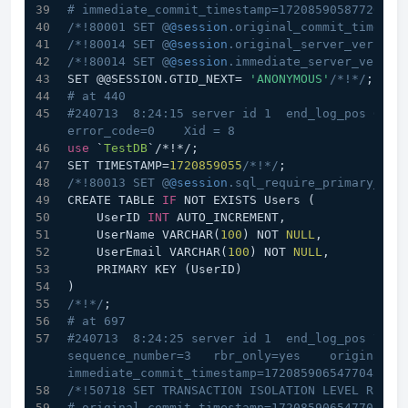
# immediate_commit_timestamp=1720859058772624 
/*!80001 SET @
@session
.original_commit_timesta
/*!80014 SET @
@session
.original_server_version
/*!80014 SET @
@session
.immediate_server_versio
SET @@SESSION.GTID_NEXT= 
'ANONYMOUS'
/*!*/
;
# at 440
#240713  8:24:15 server id 1  end_log_pos 697 C
error_code=0    Xid = 8
use
 `
TestDB
`/*!*/;
SET TIMESTAMP=
1720859055
/*!*/
;
/*!80013 SET @
@session
.sql_require_primary_key
CREATE TABLE 
IF
 NOT EXISTS Users (
    UserID 
INT
 AUTO_INCREMENT,
    UserName VARCHAR(
100
) NOT 
NULL
,
    UserEmail VARCHAR(
100
) NOT 
NULL
,
    PRIMARY KEY (UserID)
)
/*!*/
;
# at 697
#240713  8:24:25 server id 1  end_log_pos 776 CR
sequence_number=3   rbr_only=yes    original_com
immediate_commit_timestamp=1720859065477045 tr
/*!50718 SET TRANSACTION ISOLATION LEVEL READ 
# original_commit_timestamp=1720859065477045 (