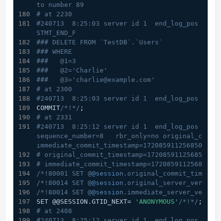
to number 89
# at 2230
#240713  8:25:03 server id 1  end_log_pos 2300 
STMT_END_F
### DELETE FROM `TestDB`.`Users`
### WHERE
###   @1=3
###   @2='Charlie'
###   @3='charlie@example.com'
# at 2300
#240713  8:25:03 server id 1  end_log_pos 2331
COMMIT
/*!*/
;
# at 2331
#240713  8:25:12 server id 1  end_log_pos 2408 C
sequence_number=8   rbr_only=no original_committ
immediate_commit_timestamp=1720859112568509 tr
# original_commit_timestamp=1720859112568509 (
# immediate_commit_timestamp=1720859112568509 
/*!80001 SET @
@session
.original_commit_timesta
/*!80014 SET @
@session
.original_server_version
/*!80014 SET @
@session
.immediate_server_versio
SET @@SESSION.GTID_NEXT= 
'ANONYMOUS'
/*!*/
;
# at 2408
#240713  8:25:12 server id 1  end_log_pos 2552 