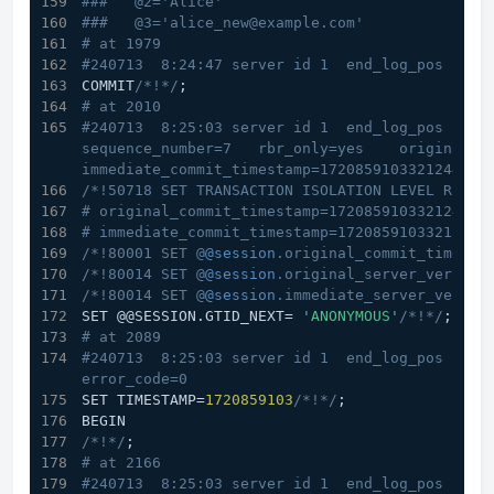
###   @2='Alice'
###   @3='alice_new@example.com'
# at 1979
#240713  8:24:47 server id 1  end_log_pos 2010
COMMIT
/*!*/
;
# at 2010
#240713  8:25:03 server id 1  end_log_pos 2089 C
sequence_number=7   rbr_only=yes    original_com
immediate_commit_timestamp=1720859103321244 tr
/*!50718 SET TRANSACTION ISOLATION LEVEL READ 
# original_commit_timestamp=1720859103321244 (
# immediate_commit_timestamp=1720859103321244 
/*!80001 SET @
@session
.original_commit_timesta
/*!80014 SET @
@session
.original_server_version
/*!80014 SET @
@session
.immediate_server_versio
SET @@SESSION.GTID_NEXT= 
'ANONYMOUS'
/*!*/
;
# at 2089
#240713  8:25:03 server id 1  end_log_pos 2166 
error_code=0
SET TIMESTAMP=
1720859103
/*!*/
;
BEGIN
/*!*/
;
# at 2166
#240713  8:25:03 server id 1  end_log_pos 2230 