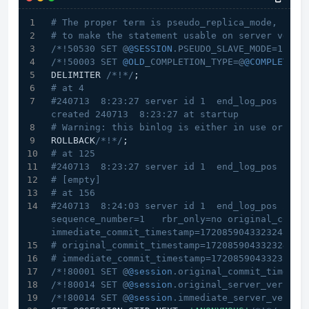
# The proper term is pseudo_replica_mode, but 
# to make the statement usable on server versi
/*!50530 SET @
@SESSION
.PSEUDO_SLAVE_MODE=1*/
;
/*!50003 SET 
@OLD
_COMPLETION_TYPE=@
@COMPLETION
DELIMITER 
/*!*/
;
# at 4
#240713  8:23:27 server id 1  end_log_pos 125 C
created 240713  8:23:27 at startup
# Warning: this binlog is either in use or was
ROLLBACK
/*!*/
;
# at 125
#240713  8:23:27 server id 1  end_log_pos 156 
# [empty]
# at 156
#240713  8:24:03 server id 1  end_log_pos 233 CR
sequence_number=1   rbr_only=no original_committ
immediate_commit_timestamp=1720859043323243 tr
# original_commit_timestamp=1720859043323243 (
# immediate_commit_timestamp=1720859043323243 
/*!80001 SET @
@session
.original_commit_timesta
/*!80014 SET @
@session
.original_server_version
/*!80014 SET @
@session
.immediate_server_versio