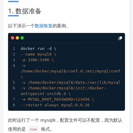
1. 数据准备
以下演示一个
数据恢复
的案例。
docker run -d \
--name mysql8 \
-p 3306:3306 \
-v 
/home/docker/mysql8/conf.d:/etc/mysql/conf.d  
\
-v /home/docker/mysql8/data:/var/lib/mysql \
-v /home/docker/mysql8/init:/docker-
entrypoint-initdb.d \
-e MYSQL_ROOT_PASSWORD=123456 \
--restart always mysql:8.0.26
此时运行了一个 mysql8，配置文件可以不配置，因为默认
使用的是
格式。
row