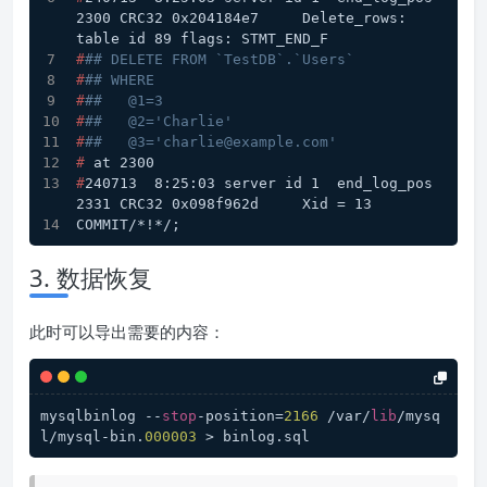
2300 CRC32 0x204184e7     Delete_rows: 
table id 89 flags: STMT_END_F
#
## DELETE FROM `TestDB`.`Users`
#
## WHERE
#
##   @1=3
#
##   @2='Charlie'
#
##   @3='charlie@example.com'
# 
at 2300
#
240713  8:25:03 server id 1  end_log_pos 
2331 CRC32 0x098f962d     Xid = 13
COMMIT/*!*/;
3. 数据恢复
此时可以导出需要的内容：
mysqlbinlog --
stop
-position=
2166
 /var/
lib
/mysq
l/mysql-bin.
000003
 > binlog.sql