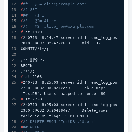
#
##   @3='alice@example.com'
#
## SET
#
##   @1=1
#
##   @2='Alice'
#
##   @3='alice_new@example.com'
# 
at 1979
#
240713  8:24:47 server id 1  end_log_pos 
2010 CRC32 0x3e72c833     Xid = 12
COMMIT/*!*/;
/** 删除 */
BEGIN
/*!*/;
# 
at 2166
#
240713  8:25:03 server id 1  end_log_pos 
2230 CRC32 0x28c1cab3     Table_map: 
`TestDB`.`Users` mapped to number 89
# 
at 2230
#
240713  8:25:03 server id 1  end_log_pos 
2300 CRC32 0x204184e7     Delete_rows: 
table id 89 flags: STMT_END_F
#
## DELETE FROM `TestDB`.`Users`
#
## WHERE