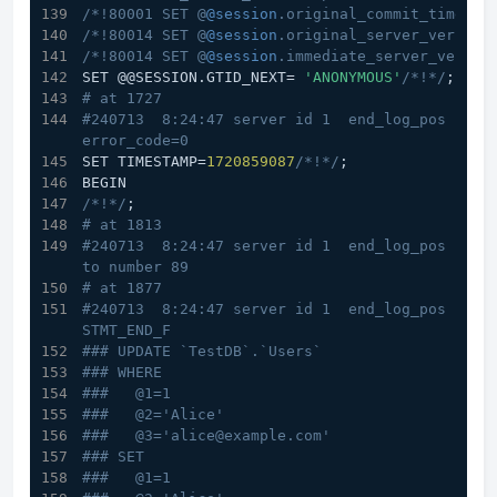
/*!80001 SET @
@session
.original_commit_timesta
/*!80014 SET @
@session
.original_server_version
/*!80014 SET @
@session
.immediate_server_versio
SET @@SESSION.GTID_NEXT= 
'ANONYMOUS'
/*!*/
;
# at 1727
#240713  8:24:47 server id 1  end_log_pos 1813 
error_code=0
SET TIMESTAMP=
1720859087
/*!*/
;
BEGIN
/*!*/
;
# at 1813
#240713  8:24:47 server id 1  end_log_pos 1877 
to number 89
# at 1877
#240713  8:24:47 server id 1  end_log_pos 1979 
STMT_END_F
### UPDATE `TestDB`.`Users`
### WHERE
###   @1=1
###   @2='Alice'
###   @3='alice@example.com'
### SET
###   @1=1