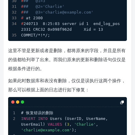
#
##   @1=3
#
##   @2='Charlie'
#
##   @3='charlie@example.com'
# 
at 2300
#
240713  8:25:03 server id 1  end_log_pos 
2331 CRC32 0x098f962d     Xid = 13
COMMIT/*!*/;
这里不管是更新或者是删除，都将原来的字段，并且是所有
的值都给列举了出来。而我们原来的更新和删除语句仅仅是
根据条件进行的。
如果此时数据库和表没有删除，仅仅是误执行这两个操作，
那么可以根据上面的日志进行如下修复：
# 恢复错误的删除
INSERT
INTO
 Users (UserID, UserName, 
UserEmail) 
VALUES
 (
3
, 
'Charlie'
, 
'charlie@example.com'
);