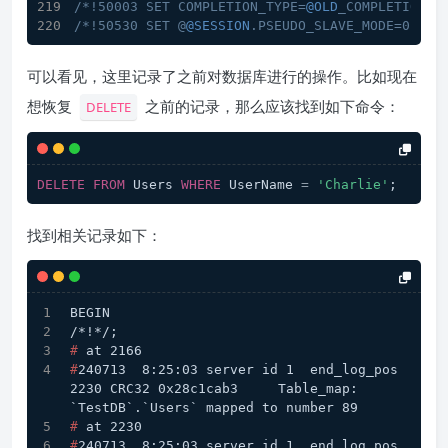
/*!50003 SET COMPLETION_TYPE=
@OLD
_COMPLETION_T
/*!50530 SET @
@SESSION
.PSEUDO_SLAVE_MODE=0*/
;
可以看见，这里记录了之前对数据库进行的操作。比如现在
想恢复
之前的记录，那么应该找到如下命令：
DELETE
DELETE
FROM
 Users 
WHERE
 UserName 
=
'Charlie'
;
找到相关记录如下：
BEGIN
/*!*/;
# 
at 2166
#
240713  8:25:03 server id 1  end_log_pos 
2230 CRC32 0x28c1cab3     Table_map: 
`TestDB`.`Users` mapped to number 89
# 
at 2230
#
240713  8:25:03 server id 1  end_log_pos 