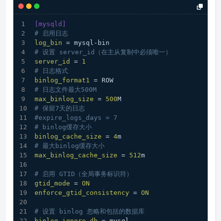
[mysqld]
# 启用日志
log_bin
 = mysql-bin
# 设置 server_id（在主从复制中必须唯一）
server_id
 = 
1
# 日志格式
binlog_format1
 = ROW
# 日志文件最大500M
max_binlog_size
 = 
500
M
# 保留7天的日志
#expire_logs_days = 7
# binlog缓存大小
binlog_cache_size
 = 
4
m
# 最大binlog缓存大小
max_binlog_cache_size
 = 
512
m
# 启用 GTID（全局事务标识符）
gtid_mode
 = 
ON
enforce_gtid_consistency
 = 
ON
# 设置 binlog 忽略和包括的数据库
binlog_ignore_db
 = mysql