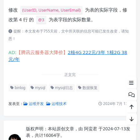
修改
为表的实际字段，修
(UserID, UserName, UserEmail)
改第 4 行 的
为表字段的实际数量。
@3
提醒：本文发布于755天前，文中所关联的信息可能已发生改变，请知
悉！
AD:
【腾讯云服务器大降价】
2核4G 222元/3年 1核2G 38
一、Binlog
元/年
二、数据解析
正文完
三、数据恢复案例
binlog
mysql
mysql日志
数据恢复
发表至：
运维开发
运维技术
2024年 7月 13日
版权声明：
本站原创文章，由
阿蛮君
于2024-07-13发
表，共计16064字。