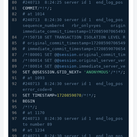
#240713  8:24:25 server id 1  end_log_pos 1014
COMMIT
/*!*/
;
# at 1014
#240713  8:24:30 server id 1  end_log_pos 1093 C
sequence_number=4   rbr_only=yes    original_com
immediate_commit_timestamp=1720859070654935 tr
/*!50718 SET TRANSACTION ISOLATION LEVEL READ 
# original_commit_timestamp=1720859070654935 (
# immediate_commit_timestamp=1720859070654935 
/*!80001 SET @
@session
.original_commit_timesta
/*!80014 SET @
@session
.original_server_version
/*!80014 SET @
@session
.immediate_server_versio
SET @@SESSION.GTID_NEXT= 
'ANONYMOUS'
/*!*/
;
# at 1093
#240713  8:24:30 server id 1  end_log_pos 1170 
error_code=0
SET TIMESTAMP=
1720859070
/*!*/
;
BEGIN
/*!*/
;
# at 1170
#240713  8:24:30 server id 1  end_log_pos 1234 
to number 89
# at 1234
#240713  8:24:30 server id 1  end_log_pos 1296 