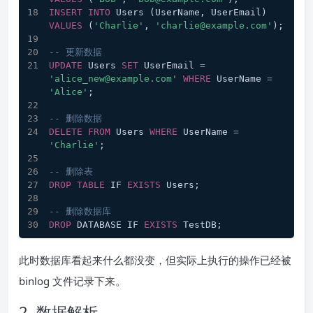
INSERT
INTO
 Users (UserName, UserEmail) 
VALUES
 (
'Charlie'
, 
'charlie@example.com'
);
-- 更新数据
UPDATE
 Users 
SET
 UserEmail 
=
'alice_new@example.com'
WHERE
 UserName 
=
'Alice'
;
-- 删除数据
DELETE
FROM
 Users 
WHERE
 UserName 
=
'Charlie'
;
-- 删除表
DROP
TABLE
 IF 
EXISTS
 Users;
-- 删除数据库
DROP
 DATABASE IF 
EXISTS
 TestDB;
此时数据库看起来什么都没变，但实际上执行的操作已经被
binlog 文件记录下来。
2. 数据解析