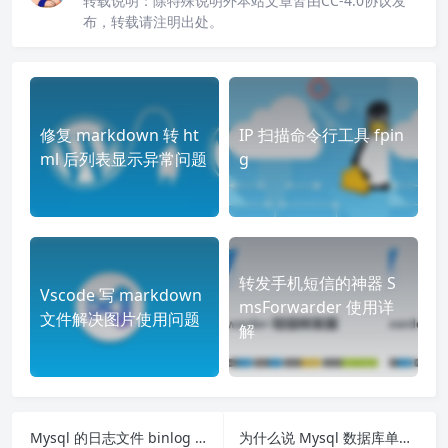
转载说明：
除特殊说明外本站文章皆由CC-4.0协议发
布，转载请注明出处。
修复 markdown 转 ht
IP 扫描命令行工具 fpin
ml 后列表显示异常问题
g
转发手机短信的神器 S
Vscode 写 markdown
msForwarder 使用详
文件解决图片使用问题
解
Mysql 的日志文件 binlog 与数据恢复
为什么说 Mysql 数据库单表最大两千万