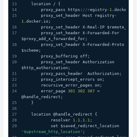
    location / {
        proxy_pass https:
//r
egistry-
1
        proxy_set_header Host registry-
1
.docker.io;
        proxy_set_header X-Real-IP $remote_addr
        proxy_set_header X-Forwarded-For 
$proxy_add_x_forwarded_for;
        proxy_set_header X-Forwarded-Proto 
$scheme;               
        proxy_buffering off;
        proxy_set_header Authorization 
$http_authorization;
        proxy_pass_header  Authorization;
        proxy_intercept_errors on;
        recursive_error_pages on;
        error_page 
301
302
307
 = 
@handle_redirect;
    }
    location @handle_redirect {
            resolver 
1.1
.
1.1
;
            set $saved_redirect_location 
'$upstream_http_location'
;